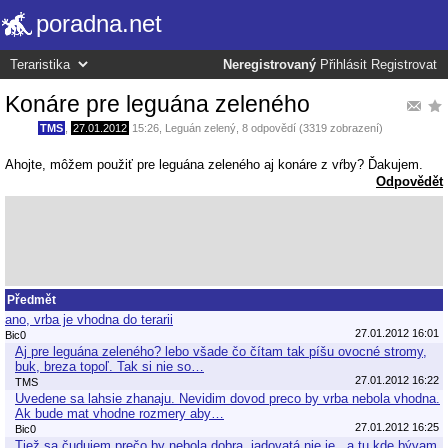
poradna.net
Neregistrovaný
Přihlásit
Registrovat
Konáre pre leguána zeleného
TMS
,
27.01.2012
15:26
,
Leguán zelený
, 8 odpovědí (3319 zobrazení)
Ahojte, môžem použiť pre leguána zeleného aj konáre z vŕby? Ďakujem.
Odpovědět
Předmět
ano, vrba je vhodna do terarii
27.01.2012 16:01
Bic0
Aj pre leguána zeleného? lebo všade čo čítam tak píšu ovocné stromy,
buk, breza topoľ. Tak si nie so…
27.01.2012 16:22
TMS
Uvedene sa lahsie zhanaju. Nevidim dovod preco by vrba nebola vhodna.
Ak bude mat vhodne rozmery aby…
27.01.2012 16:25
Bic0
Tiež sa čudujem prečo by nebola dobra, jadovatá nie je.. a tu kde bývam