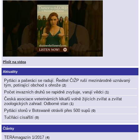
Přejít na videa
Aktuality
Pytláci a pašeráci se radují. Ředitel ČIŽP ruší mezinárodně uznávaný
tým, potírající obchod s ohrože
(
2
)
Počet invazních druhů se rapidně zvyšuje, varují vědci
(
1
)
Česká asociace veterinárních lékařů volně žijících zvířat a zvířat
zoologických zahrad: Odborné stan
(
1
)
Pytláci slonů v Botswaně otrávili přes 500 supů
(
0
)
Tučňáci císařští
(
0
)
Články
TERAmagazín 1/2017
(
4
)