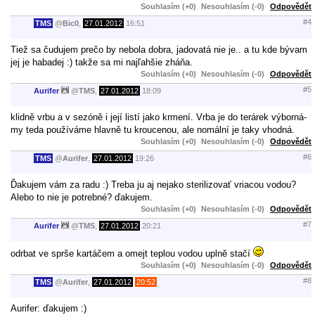
Souhlasím (+0)
Nesouhlasím (-0)
Odpovědět
#4
TMS
@
Bic0
,
27.01.2012
16:51
Tiež sa čudujem prečo by nebola dobra, jadovatá nie je.. a tu kde bývam
jej je habadej :) takže sa mi najľahšie zháňa.
Souhlasím (+0)
Nesouhlasím (-0)
Odpovědět
#5
Aurifer
@
TMS
,
27.01.2012
18:09
klidně vrbu a v sezóně i její listí jako krmení. Vrba je do terárek výborná-
my teda používáme hlavně tu kroucenou, ale nomální je taky vhodná.
Souhlasím (+0)
Nesouhlasím (-0)
Odpovědět
#6
TMS
@
Aurifer
,
27.01.2012
19:26
Ďakujem vám za radu :) Treba ju aj nejako sterilizovať vriacou vodou?
Alebo to nie je potrebné? ďakujem.
Souhlasím (+0)
Nesouhlasím (-0)
Odpovědět
#7
Aurifer
@
TMS
,
27.01.2012
20:21
odrbat ve sprše kartáčem a omejt teplou vodou uplně stačí
Souhlasím (+0)
Nesouhlasím (-0)
Odpovědět
#8
TMS
@
Aurifer
,
27.01.2012
20:52
Aurifer: ďakujem :)