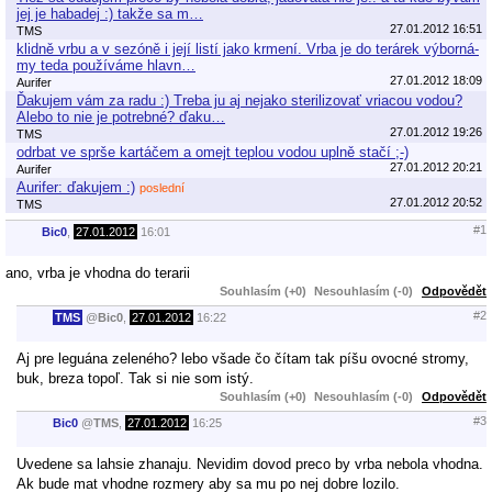
jej je habadej :) takže sa m…
27.01.2012 16:51
TMS
klidně vrbu a v sezóně i její listí jako krmení. Vrba je do terárek výborná-
my teda používáme hlavn…
27.01.2012 18:09
Aurifer
Ďakujem vám za radu :) Treba ju aj nejako sterilizovať vriacou vodou?
Alebo to nie je potrebné? ďaku…
27.01.2012 19:26
TMS
odrbat ve sprše kartáčem a omejt teplou vodou uplně stačí ;-)
27.01.2012 20:21
Aurifer
Aurifer: ďakujem :)
poslední
27.01.2012 20:52
TMS
#1
Bic0
,
27.01.2012
16:01
ano, vrba je vhodna do terarii
Souhlasím (+0)
Nesouhlasím (-0)
Odpovědět
#2
TMS
@
Bic0
,
27.01.2012
16:22
Aj pre leguána zeleného? lebo všade čo čítam tak píšu ovocné stromy,
buk, breza topoľ. Tak si nie som istý.
Souhlasím (+0)
Nesouhlasím (-0)
Odpovědět
#3
Bic0
@
TMS
,
27.01.2012
16:25
Uvedene sa lahsie zhanaju. Nevidim dovod preco by vrba nebola vhodna.
Ak bude mat vhodne rozmery aby sa mu po nej dobre lozilo.