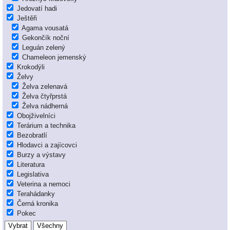
Jedovatí hadi
Ještěři
Agama vousatá
Gekončík noční
Leguán zelený
Chameleon jemenský
Krokodýli
Želvy
Želva zelenavá
Želva čtyřprstá
Želva nádherná
Obojživelníci
Terárium a technika
Bezobratlí
Hlodavci a zajícovci
Burzy a výstavy
Literatura
Legislativa
Veterina a nemoci
Terahádanky
Černá kronika
Pokec