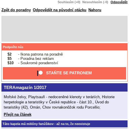
Souhlasím (+0)
Nesouhlasím (-0)
Odpovědět
Zpět do poradny
Odpovědět na původní otázku
Nahoru
Podpořte nás
$2
- Ikona patrona na poradně
$5
- Poradna bez reklam
$10
- Soukromé poradenství
STAŇTE SE PATRONEM
TERAmagazín 1/2017
Mořské želvy, Playtsauři - nedoceněné klenoty v teráriích, Historie
herpetologie a teraristiky v České republice - část 10., Úvod do
teraristiky (42), Omán, Chov rovnakonôžok rodu Porcellio;
Přejít na článek
Táto kapela má milióny fanúšikov - až na to, že neexistuje