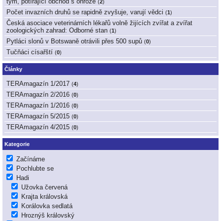
tým, potírající obchod s ohrože
(
2
)
Počet invazních druhů se rapidně zvyšuje, varují vědci
(
1
)
Česká asociace veterinárních lékařů volně žijících zvířat a zvířat
zoologických zahrad: Odborné stan
(
1
)
Pytláci slonů v Botswaně otrávili přes 500 supů
(
0
)
Tučňáci císařští
(
0
)
Články
TERAmagazín 1/2017
(
4
)
TERAmagazín 2/2016
(
0
)
TERAmagazín 1/2016
(
0
)
TERAmagazín 5/2015
(
0
)
TERAmagazín 4/2015
(
0
)
Kategorie
Začínáme
Pochlubte se
Hadi
Užovka červená
Krajta královská
Korálovka sedlatá
Hroznýš královský