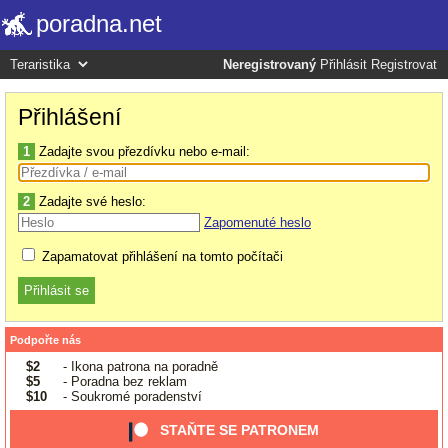
poradna.net
Neregistrovaný
Přihlásit
Registrovat
Přihlášení
1
Zadajte svou přezdívku nebo e-mail:
2
Zadajte své heslo:
Zapomenuté heslo
Zapamatovat přihlášení na tomto počítači
Podpořte nás
$2
- Ikona patrona na poradně
$5
- Poradna bez reklam
$10
- Soukromé poradenství
STAŇTE SE PATRONEM