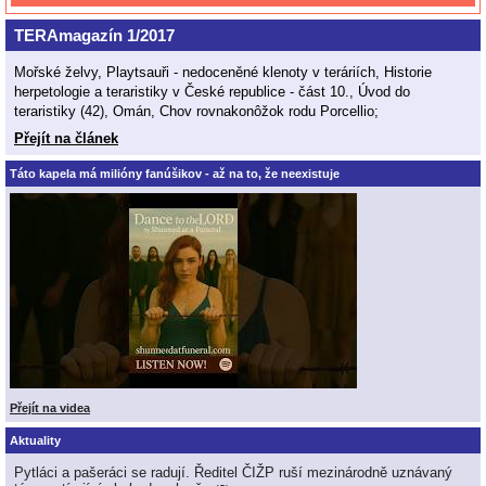
TERAmagazín 1/2017
Mořské želvy, Playtsauři - nedoceněné klenoty v teráriích, Historie
herpetologie a teraristiky v České republice - část 10., Úvod do
teraristiky (42), Omán, Chov rovnakonôžok rodu Porcellio;
Přejít na článek
Táto kapela má milióny fanúšikov - až na to, že neexistuje
Přejít na videa
Aktuality
Pytláci a pašeráci se radují. Ředitel ČIŽP ruší mezinárodně uznávaný