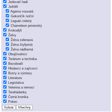
Jedovatí hadi
Ještěři
Agama vousatá
Gekončík noční
Leguán zelený
Chameleon jemenský
Krokodýli
Želvy
Želva zelenavá
Želva čtyřprstá
Želva nádherná
Obojživelníci
Terárium a technika
Bezobratlí
Hlodavci a zajícovci
Burzy a výstavy
Literatura
Legislativa
Veterina a nemoci
Terahádanky
Černá kronika
Pokec