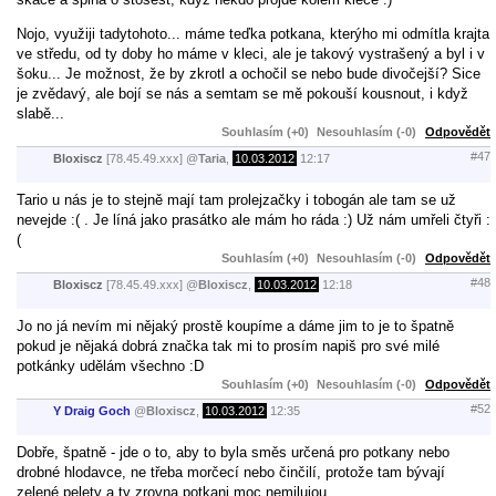
Nojo, využiji tadytohoto... máme teďka potkana, kterýho mi odmítla krajta
ve středu, od ty doby ho máme v kleci, ale je takový vystrašený a byl i v
šoku... Je možnost, že by zkrotl a ochočil se nebo bude divočejší? Sice
je zvědavý, ale bojí se nás a semtam se mě pokouší kousnout, i když
slabě...
Souhlasím (+0)
Nesouhlasím (-0)
Odpovědět
#47
Bloxiscz
[78.45.49.xxx]
@
Taria
,
10.03.2012
12:17
Tario u nás je to stejně mají tam prolejzačky i tobogán ale tam se už
nevejde :( . Je líná jako prasátko ale mám ho ráda :) Už nám umřeli čtyři :
(
Souhlasím (+0)
Nesouhlasím (-0)
Odpovědět
#48
Bloxiscz
[78.45.49.xxx]
@
Bloxiscz
,
10.03.2012
12:18
Jo no já nevím mi nějaký prostě koupíme a dáme jim to je to špatně
pokud je nějaká dobrá značka tak mi to prosím napiš pro své milé
potkánky udělám všechno :D
Souhlasím (+0)
Nesouhlasím (-0)
Odpovědět
#52
Y Draig Goch
@
Bloxiscz
,
10.03.2012
12:35
Dobře, špatně - jde o to, aby to byla směs určená pro potkany nebo
drobné hlodavce, ne třeba morčecí nebo činčilí, protože tam bývají
zelené pelety a ty zrovna potkani moc nemilujou.