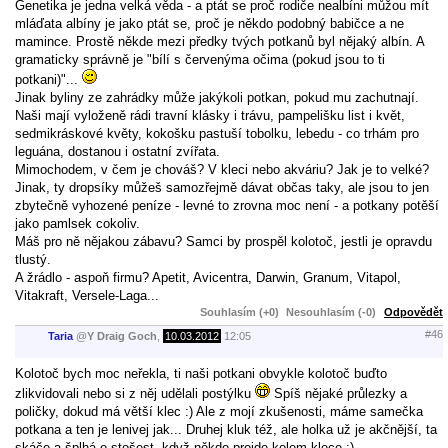
Genetika je jedna velká věda - a ptát se proč rodiče nealbíni můžou mít
mláďata albíny je jako ptát se, proč je někdo podobný babičce a ne
mamince. Prostě někde mezi předky tvých potkanů byl nějaký albín. A
gramaticky správně je "bílí s červenýma očima (pokud jsou to ti
potkani)"...
Jinak byliny ze zahrádky může jakýkoli potkan, pokud mu zachutnají.
Naši mají vyloženě rádi travní klásky i trávu, pampelišku list i květ,
sedmikráskové květy, kokošku pastuší tobolku, lebedu - co trhám pro
leguána, dostanou i ostatní zvířata.
Mimochodem, v čem je chováš? V kleci nebo akváriu? Jak je to velké?
Jinak, ty dropsíky můžeš samozřejmě dávat občas taky, ale jsou to jen
zbytečně vyhozené peníze - levné to zrovna moc není - a potkany potěší
jako pamlsek cokoliv.
Máš pro ně nějakou zábavu? Samci by prospěl kolotoč, jestli je opravdu
tlustý.
A žrádlo - aspoň firmu? Apetit, Avicentra, Darwin, Granum, Vitapol,
Vitakraft, Versele-Laga...
Souhlasím (+0)
Nesouhlasím (-0)
Odpovědět
#46
Taria
@
Y Draig Goch
,
10.03.2012
12:05
Kolotoč bych moc neřekla, ti naši potkani obvykle kolotoč buďto
zlikvidovali nebo si z něj udělali postýlku
Spíš nějaké průlezky a
poličky, dokud má větší klec :) Ale z mojí zkušenosti, máme samečka
potkana a ten je lenivej jak... Druhej kluk též, ale holka už je akčnější, ta
skáče a šplhá o stošest, když někdo projde kolem klece :)