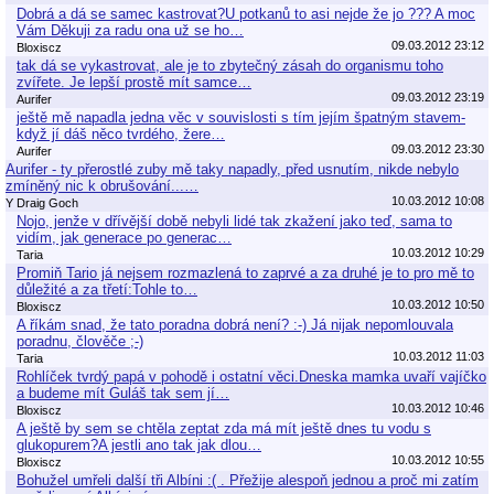
Dobrá a dá se samec kastrovat?U potkanů to asi nejde že jo ??? A moc
Vám Děkuji za radu ona už se ho…
09.03.2012 23:12
Bloxiscz
tak dá se vykastrovat, ale je to zbytečný zásah do organismu toho
zvířete. Je lepší prostě mít samce…
09.03.2012 23:19
Aurifer
ještě mě napadla jedna věc v souvislosti s tím jejím špatným stavem-
když jí dáš něco tvrdého, žere…
09.03.2012 23:30
Aurifer
Aurifer - ty přerostlé zuby mě taky napadly, před usnutím, nikde nebylo
zmíněný nic k obrušování...…
10.03.2012 10:08
Y Draig Goch
Nojo, jenže v dřívější době nebyli lidé tak zkažení jako teď, sama to
vidím, jak generace po generac…
10.03.2012 10:29
Taria
Promiň Tario já nejsem rozmazlená to zaprvé a za druhé je to pro mě to
důležité a za třetí:Tohle to…
10.03.2012 10:50
Bloxiscz
A říkám snad, že tato poradna dobrá není? :-) Já nijak nepomlouvala
poradnu, člověče ;-)
10.03.2012 11:03
Taria
Rohlíček tvrdý papá v pohodě i ostatní věci.Dneska mamka uvaří vajíčko
a budeme mít Guláš tak sem jí…
10.03.2012 10:46
Bloxiscz
A ještě by sem se chtěla zeptat zda má mít ještě dnes tu vodu s
glukopurem?A jestli ano tak jak dlou…
10.03.2012 10:55
Bloxiscz
Bohužel umřeli další tři Albíni :( . Přežije alespoň jednou a proč mi zatím