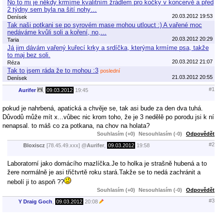
No to mi je někdy krmíme kvalitním žrádlem pro kočky v koncervě a před
2 týdny sem byla na šití nohy…
20.03.2012 19:53
Denísek
Tak naši potkani se po syrovém mase mohou utlouct :) A vařené moc
nedáváme kvůli soli a koření, no,…
20.03.2012 20:29
Taria
Já jim dávám vařený kuřecí krky a srdíčka, kterýma krmíme psa, takže
to maj bez soli.
20.03.2012 21:07
Réza
Tak to jsem ráda že to mohou :3
poslední
21.03.2012 20:55
Denísek
#1
Aurifer
,
09.03.2012
19:45
pokud je nahrbená, apatická a chvěje se, tak asi bude za den dva tuhá.
Důvodů může mít x...vůbec nic krom toho, že je 3 nedělě po porodu jsi k ní
nenapsal. to máš co za potkana, na chov na holata?
Souhlasím (+0)
Nesouhlasím (-0)
Odpovědět
#2
Bloxiscz
[78.45.49.xxx]
@
Aurifer
,
09.03.2012
19:58
Laboratorní jako domácího mazlíčka.Je to holka je strašně hubená a to
žere normálně je asi třičtvrtě roku stará.Takže se to nedá zachránit a
nebolí ji to aspoň ??
Souhlasím (+0)
Nesouhlasím (-0)
Odpovědět
#3
Y Draig Goch
,
09.03.2012
20:08