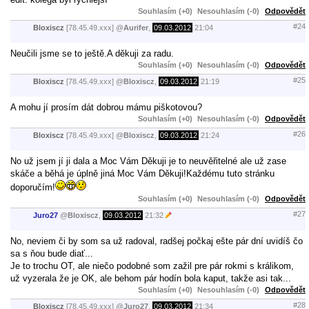
Souhlasím (+0)
Nesouhlasím (-0)
Odpovědět
#24
Bloxiscz
[78.45.49.xxx]
@
Aurifer
,
09.03.2012
21:04
Neučili jsme se to ještě.A děkuji za radu.
Souhlasím (+0)
Nesouhlasím (-0)
Odpovědět
#25
Bloxiscz
[78.45.49.xxx]
@
Bloxiscz
,
09.03.2012
21:19
A mohu jí prosím dát dobrou mámu piškotovou?
Souhlasím (+0)
Nesouhlasím (-0)
Odpovědět
#26
Bloxiscz
[78.45.49.xxx]
@
Bloxiscz
,
09.03.2012
21:24
No už jsem jí ji dala a Moc Vám Děkuji je to neuvěřitelné ale už zase
skáče a běhá je úplně jiná Moc Vám Děkuji!Každému tuto stránku
doporučím!
Souhlasím (+0)
Nesouhlasím (-0)
Odpovědět
#27
Juro27
@
Bloxiscz
,
09.03.2012
21:32
No, neviem či by som sa už radoval, radšej počkaj ešte pár dní uvidíš čo
sa s ňou bude diať...
Je to trochu OT, ale niečo podobné som zažil pre pár rokmi s králikom,
už vyzerala že je OK, ale behom pár hodín bola kaput, takže asi tak...
Souhlasím (+0)
Nesouhlasím (-0)
Odpovědět
#28
Bloxiscz
[78.45.49.xxx]
@
Juro27
,
09.03.2012
21:34