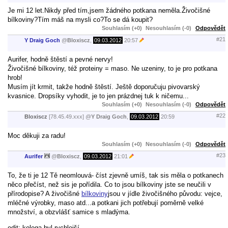
Je mi 12 let.Nikdy před tím,jsem žádného potkana neměla.Živočišné
bílkoviny?Tím máš na mysli co?To se dá koupit?
Souhlasím (+0)
Nesouhlasím (-0)
Odpovědět
#21
Y Draig Goch
@
Bloxiscz
,
09.03.2012
20:57
Aurifer, hodně štěstí a pevné nervy!
Živočišné bílkoviny, též proteiny = maso. Ne uzeniny, to je pro potkana
hrob!
Musím jít krmit, takže hodně štěstí. Ještě doporučuju pivovarský
kvasnice. Dropsíky vyhodit, je to jen prázdnej tuk k ničemu...
Souhlasím (+0)
Nesouhlasím (-0)
Odpovědět
#22
Bloxiscz
[78.45.49.xxx]
@
Y Draig Goch
,
09.03.2012
20:59
Moc děkuji za radu!
Souhlasím (+0)
Nesouhlasím (-0)
Odpovědět
#23
Aurifer
@
Bloxiscz
,
09.03.2012
21:01
To, že ti je 12 Tě neomlouvá- číst zjevně umíš, tak sis měla o potkanech
něco přečíst, než sis je pořídila. Co to jsou bílkoviny jste se neučili v
přírodopise? A živočišné
bílkoviny
jsou v jídle živočišného původu: vejce,
mléčné výrobky, maso atd...a potkani jich potřebují poměrně velké
množství, a obzvlášť samice s mladýma.
edit: kolega byl rychlejší