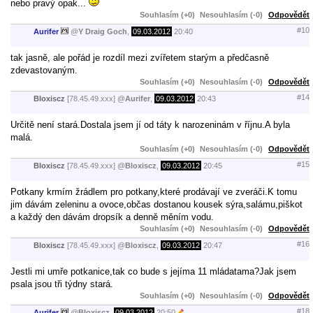
nebo pravý opak...
Souhlasím (+0)
Nesouhlasím (-0)
Odpovědět
#10
Aurifer
@
Y Draig Goch
,
09.03.2012
20:40
tak jasně, ale pořád je rozdíl mezi zvířetem starým a předčasně
zdevastovaným.
Souhlasím (+0)
Nesouhlasím (-0)
Odpovědět
#14
Bloxiscz
[78.45.49.xxx]
@
Aurifer
,
09.03.2012
20:43
Určitě není stará.Dostala jsem jí od táty k narozeninám v říjnu.A byla
malá.
Souhlasím (+0)
Nesouhlasím (-0)
Odpovědět
#15
Bloxiscz
[78.45.49.xxx]
@
Bloxiscz
,
09.03.2012
20:45
Potkany krmím žrádlem pro potkany,které prodávají ve zveráči.K tomu
jim dávám zeleninu a ovoce,občas dostanou kousek sýra,salámu,piškot
a každý den dávám dropsík a denně měním vodu.
Souhlasím (+0)
Nesouhlasím (-0)
Odpovědět
#16
Bloxiscz
[78.45.49.xxx]
@
Bloxiscz
,
09.03.2012
20:47
Jestli mi umře potkanice,tak co bude s jejíma 11 mládatama?Jak jsem
psala jsou tři týdny stará.
Souhlasím (+0)
Nesouhlasím (-0)
Odpovědět
#18
Aurifer
@
Bloxiscz
,
09.03.2012
20:50