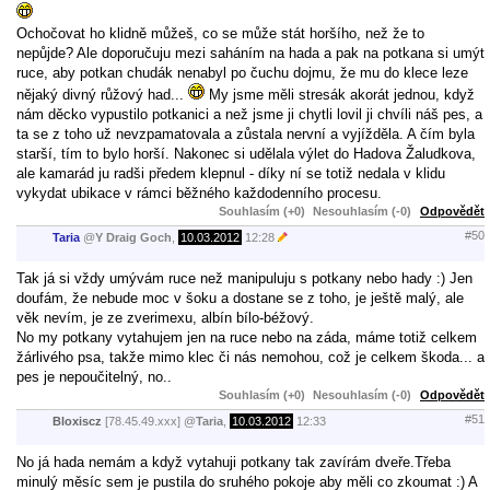
Ochočovat ho klidně můžeš, co se může stát horšího, než že to
nepůjde? Ale doporučuju mezi saháním na hada a pak na potkana si umýt
ruce, aby potkan chudák nenabyl po čuchu dojmu, že mu do klece leze
nějaký divný růžový had...
My jsme měli stresák akorát jednou, když
nám děcko vypustilo potkanici a než jsme ji chytli lovil ji chvíli náš pes, a
ta se z toho už nevzpamatovala a zůstala nervní a vyjížděla. A čím byla
starší, tím to bylo horší. Nakonec si udělala výlet do Hadova Žaludkova,
ale kamarád ju radši předem klepnul - díky ní se totiž nedala v klidu
vykydat ubikace v rámci běžného každodenního procesu.
Souhlasím (+0)
Nesouhlasím (-0)
Odpovědět
#50
Taria
@
Y Draig Goch
,
10.03.2012
12:28
Tak já si vždy umývám ruce než manipuluju s potkany nebo hady :) Jen
doufám, že nebude moc v šoku a dostane se z toho, je ještě malý, ale
věk nevím, je ze zverimexu, albín bílo-béžový.
No my potkany vytahujem jen na ruce nebo na záda, máme totiž celkem
žárlivého psa, takže mimo klec či nás nemohou, což je celkem škoda... a
pes je nepoučitelný, no..
Souhlasím (+0)
Nesouhlasím (-0)
Odpovědět
#51
Bloxiscz
[78.45.49.xxx]
@
Taria
,
10.03.2012
12:33
No já hada nemám a když vytahuji potkany tak zavírám dveře.Třeba
minulý měsíc sem je pustila do sruhého pokoje aby měli co zkoumat :) A