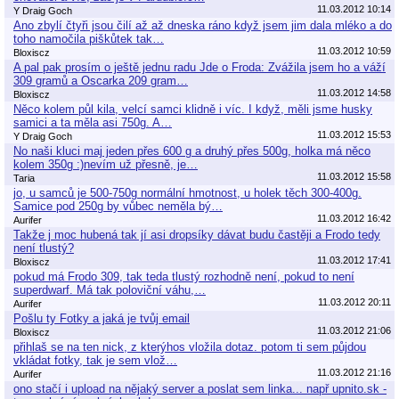
11.03.2012 10:14
Y Draig Goch
Ano zbylí čtyři jsou čilí až až dneska ráno když jsem jim dala mléko a do
toho namočila piškůtek tak…
11.03.2012 10:59
Bloxiscz
A pal pak prosím o ještě jednu radu Jde o Froda: Zvážila jsem ho a váží
309 gramů a Oscarka 209 gram…
11.03.2012 14:58
Bloxiscz
Něco kolem půl kila, velcí samci klidně i víc. I když, měli jsme husky
samici a ta měla asi 750g. A…
11.03.2012 15:53
Y Draig Goch
No naši kluci maj jeden přes 600 g a druhý přes 500g, holka má něco
kolem 350g :)nevím už přesně, je…
11.03.2012 15:58
Taria
jo, u samců je 500-750g normální hmotnost, u holek těch 300-400g.
Samice pod 250g by vůbec neměla bý…
11.03.2012 16:42
Aurifer
Takže j moc hubená tak jí asi dropsíky dávat budu častěji a Frodo tedy
není tlustý?
11.03.2012 17:41
Bloxiscz
pokud má Frodo 309, tak teda tlustý rozhodně není, pokud to není
superdwarf. Má tak poloviční váhu,…
11.03.2012 20:11
Aurifer
Pošlu ty Fotky a jaká je tvůj email
11.03.2012 21:06
Bloxiscz
přihlaš se na ten nick, z kterýhos vložila dotaz. potom ti sem půjdou
vkládat fotky, tak je sem vlož…
11.03.2012 21:16
Aurifer
ono stačí i upload na nějaký server a poslat sem linka... např upnito.sk -