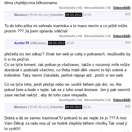
těma chybějícíma bílkovinama.
Souhlasím (+0)
Nesouhlasím (-0)
Odpovědět
#33
Bloxiscz
[78.45.49.xxx]
@
Aurifer
,
09.03.2012
21:59
To do toho pítka mi sehnala maminka a to maso nevím a co ještě může
prosím ??? Já jsem opravdu vděčná!
Souhlasím (+0)
Nesouhlasím (-0)
Odpovědět
#34
Aurifer
@
Bloxiscz
,
09.03.2012
22:25
přečetla sis ten odkaz? JInak ten web je celej o potkanech, neuškodilo by
ti si ho pročíst.
Co se týče krmení, tak potkan je všežravec, takže v rozumný míře může
dostávat v podstatě všechno, co třeba malé děti- nesmí to být solené a
kořeněné. Taky nesmí čokoládu, perlivé nápoje atd...pročti si ten web.
Co se týče toho, jestli přežije nebo ne- uvidíš během pár dní, no. Ale
pokud žere a bude v teple, tak se z toho snad dostane. Jen ji pak nesmíš
zase nechat nakrýt , aby do toho zase nespadla.
Souhlasím (+0)
Nesouhlasím (-0)
Odpovědět
#35
Bloxiscz
[78.45.49.xxx]
@
Aurifer
,
09.03.2012
23:12
Dobrá a dá se samec kastrovat?U potkanů to asi nejde že jo ??? A moc
Vám Děkuji za radu ona už se hodně zlepšila během chvilky.Tak snad jí
to vydrží!