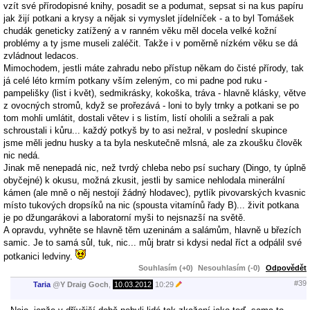
vzít své přírodopisné knihy, posadit se a podumat, sepsat si na kus papíru
jak žijí potkani a krysy a nějak si vymyslet jídelníček - a to byl Tomášek
chudák geneticky zatížený a v ranném věku měl docela velké kožní
problémy a ty jsme museli zaléčit. Takže i v poměrně nízkém věku se dá
zvládnout ledacos.
Mimochodem, jestli máte zahradu nebo přístup někam do čisté přírody, tak
já celé léto krmím potkany vším zeleným, co mi padne pod ruku -
pampelišky (list i květ), sedmikrásky, kokoška, tráva - hlavně klásky, větve
z ovocných stromů, když se prořezává - loni to byly trnky a potkani se po
tom mohli umlátit, dostali větev i s listím, listí oholili a sežrali a pak
schroustali i kůru... každý potkyš by to asi nežral, v poslední skupince
jsme měli jednu husky a ta byla neskutečně mlsná, ale za zkoušku člověk
nic nedá.
Jinak mě nenepadá nic, než tvrdý chleba nebo psí suchary (Dingo, ty úplně
obyčejné) k okusu, možná zkusit, jestli by samice nehlodala minerální
kámen (ale mně o něj nestojí žádný hlodavec), pytlík pivovarských kvasnic
místo tukových dropsíků na nic (spousta vitamínů řady B)... živit potkana
je po džungarákovi a laboratorní myši to nejsnazší na světě.
A opravdu, vyhněte se hlavně těm uzeninám a salámům, hlavně u březích
samic. Je to samá sůl, tuk, nic... můj bratr si kdysi nedal říct a odpálil své
potkanici ledviny.
Souhlasím (+0)
Nesouhlasím (-0)
Odpovědět
#39
Taria
@
Y Draig Goch
,
10.03.2012
10:29