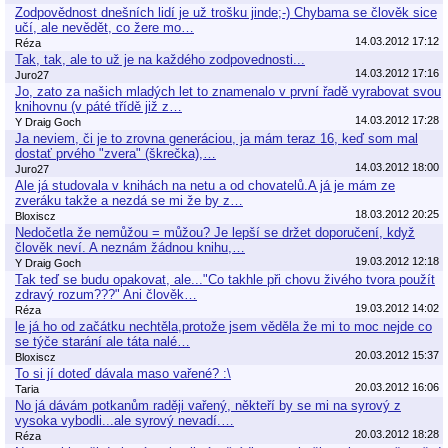
Zodpovědnost dnešních lidí je už trošku jinde;-) Chybama se člověk sice
učí, ale nevědět, co žere mo…
14.03.2012 17:12
Réza
Tak, tak, ale to už je na každého zodpovednosti...
14.03.2012 17:16
Juro27
Jo, zato za našich mladých let to znamenalo v první řadě vyrabovat svou
knihovnu (v páté třídě již z…
14.03.2012 17:28
Y Draig Goch
Ja neviem, či je to zrovna generáciou, ja mám teraz 16, keď som mal
dostať prvého "zvera" (škrečka),…
14.03.2012 18:00
Juro27
Ale já studovala v knihách na netu a od chovatelů.A já je mám ze
zveráku takže a nezdá se mi že by z…
18.03.2012 20:25
Bloxiscz
Nedočetla že nemůžou = můžou? Je lepší se držet doporučení, když
člověk neví. A neznám žádnou knihu,…
19.03.2012 12:18
Y Draig Goch
Tak teď se budu opakovat, ale..."Co takhle při chovu živého tvora použít
zdravý rozum???" Ani člověk…
19.03.2012 14:02
Réza
le já ho od začátku nechtěla,protože jsem věděla že mi to moc nejde co
se týče starání ale táta nalé…
20.03.2012 15:37
Bloxiscz
To si jí doteď dávala maso vařené? :\
20.03.2012 16:06
Taria
No já dávám potkanům raději vařený, někteří by se mi na syrový z
vysoka vybodli...ale syrový nevadí.…
20.03.2012 18:28
Réza