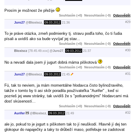
Prosím je možnost že přežije
Souhlasím (+0)
Nesouhlasím (-0)
Odpovědět
#29
Juro27
@
Bloxiscz
,
09.03.2012
21:36
To je práve otázka, zmeň podmienky tj. stravu podľa toho, čo ti ľudia
písali a uvidíš ako sa bude vyvíjať jej stav...
Souhlasím (+0)
Nesouhlasím (-0)
Odpovědět
#30
Bloxiscz
[78.45.49.xxx]
@
Juro27
,
09.03.2012
21:37
No a nevadí dala jsem jí jugurt dobrá máma piškotová
Souhlasím (+0)
Nesouhlasím (-0)
Odpovědět
#31
Juro27
@
Bloxiscz
,
09.03.2012
21:45
Fú, tak to neviem, ja mám momentálne hlodavca čisto bylinožravého,
takže v tomto by ti asi skôr poradila používateľka "Aurifer" , keď si
pozrieš jej www stránky, tak uvidíš že s "potkanoidnými" hlodavcami má
dosť skúseností...
Souhlasím (+0)
Nesouhlasím (-0)
Odpovědět
#32
Aurifer
@
Bloxiscz
,
09.03.2012
21:49
ale jo, pokud to je jogurt s piškotem tak to jí neuškodí. Hlavně jí dej ten
glokopur do napaječky a taky to drůbeží maso, potřebuje se zadotovat