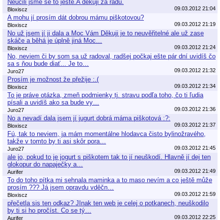
Neučili jsme se to ještě.A děkuji za radu.
09.03.2012 21:04
Bloxiscz
A mohu jí prosím dát dobrou mámu piškotovou?
09.03.2012 21:19
Bloxiscz
No už jsem jí ji dala a Moc Vám Děkuji je to neuvěřitelné ale už zase
skáče a běhá je úplně jiná Moc…
09.03.2012 21:24
Bloxiscz
No, neviem či by som sa už radoval, radšej počkaj ešte pár dní uvidíš čo
sa s ňou bude diať... Je to…
09.03.2012 21:32
Juro27
Prosím je možnost že přežije :.(
09.03.2012 21:34
Bloxiscz
To je práve otázka, zmeň podmienky tj. stravu podľa toho, čo ti ľudia
písali a uvidíš ako sa bude vy…
09.03.2012 21:36
Juro27
No a nevadí dala jsem jí jugurt dobrá máma piškotová :?:
09.03.2012 21:37
Bloxiscz
Fú, tak to neviem, ja mám momentálne hlodavca čisto bylinožravého,
takže v tomto by ti asi skôr pora…
09.03.2012 21:45
Juro27
ale jo, pokud to je jogurt s piškotem tak to jí neuškodí. Hlavně jí dej ten
glokopur do napaječky a…
09.03.2012 21:49
Aurifer
To do toho pítka mi sehnala maminka a to maso nevím a co ještě může
prosím ??? Já jsem opravdu vděčn…
09.03.2012 21:59
Bloxiscz
přečetla sis ten odkaz? JInak ten web je celej o potkanech, neuškodilo
by ti si ho pročíst. Co se tý…
09.03.2012 22:25
Aurifer