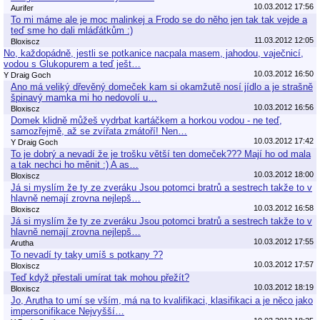
10.03.2012 17:56
Aurifer
To mi máme ale je moc malinkej a Frodo se do něho jen tak tak vejde a
teď sme ho dali mláďátkům :)
11.03.2012 12:05
Bloxiscz
No, každopádně, jestli se potkanice nacpala masem, jahodou, vaječnicí,
vodou s Glukopurem a teď ješt…
10.03.2012 16:50
Y Draig Goch
Ano má veliký dřevěný domeček kam si okamžutě nosí jídlo a je strašně
špinavý mamka mi ho nedovolí u…
10.03.2012 16:56
Bloxiscz
Domek klidně můžeš vydrbat kartáčkem a horkou vodou - ne teď,
samozřejmě, až se zvířata zmátoří! Nen…
10.03.2012 17:42
Y Draig Goch
To je dobrý a nevadí že je trošku větší ten domeček??? Mají ho od mala
a tak nechci ho měnit :) A as…
10.03.2012 18:00
Bloxiscz
Já si myslím že ty ze zveráku Jsou potomci bratrů a sestrech takže to v
hlavně nemají zrovna nejlepš…
10.03.2012 16:58
Bloxiscz
Já si myslím že ty ze zveráku Jsou potomci bratrů a sestrech takže to v
hlavně nemají zrovna nejlepš…
10.03.2012 17:55
Arutha
To nevadí ty taky umíš s potkany ??
10.03.2012 17:57
Bloxiscz
Teď když přestali umírat tak mohou přežít?
10.03.2012 18:19
Bloxiscz
Jo, Arutha to umí se vším, má na to kvalifikaci, klasifikaci a je něco jako
impersonifikace Nejvyšší…