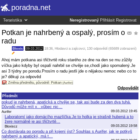
poradna.net
Neregistrovaný
Přihlásit
Registrovat
Potkan je nahrbený a ospalý, prosím o
radu
Bloxis
,
09.03.2012
18:36
,
Hlodavci a zajícovci
, 130 odpovědí (65689 zobrazení)
Ahoj mám potkana asi třičtvrtě roku starého ze dne na den se mu zůžily
víčka jako kdyby byl ospalí nahrbil se chvěje se,chodí jako spomalený.Je
asi 3 týdny po porodu.Prosím o radu jestli jde o nějakou nemoc nebo co to
je? děkuji za odpověd
Změna předmětu, původně: Potkan
(Aurifer)
Odpovědět
Předmět
pokud je nahrbená, apatická a chvěje se, tak asi bude za den dva tuhá.
Důvodů může mít x...vůbec nic…
09.03.2012 19:45
Aurifer
Laboratorní jako domácího mazlíčka.Je to holka je strašně hubená a to
žere normálně je asi třičtvrtě…
09.03.2012 19:58
Bloxiscz
Co dostávala po porodu a při kojení jíst? Souhlas s Aurifer, jak je potkyš
nahrbený a apatický, má t…