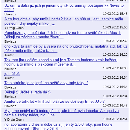
Bloxiscz
Už umírá další již jich je jenom čtyři.Proč umírají postupně ?? Nevíš to
???:.(
10.03.2012 15:45
Bloxiscz
A co bys chtěla, aby umřeli naráz? Hele, jen bůh ví, jestli samice měla
poslední dny nějaký mlíko, j…
10.03.2012 15:56
Y Draig Goch
Panebože ty jsi boží dar :* Tebe je tady na tomto světě škoda Moc Ti
Děkuji za záchranu mnoho životů…
10.03.2012 16:32
Bloxiscz
ono když ta samice byla všera na chcípnutí-zhrbená, malátná atd, tak už
těžko měla mlíko, takže ta m…
10.03.2012 16:20
Aurifer
Tak toto jim udělám zahodinu mi je s Tomem budeme krmit každou
hodinu a to mlíko s piškotem můžeme d…
10.03.2012 16:33
Bloxiscz
jo můžeš
10.03.2012 16:34
Aurifer
Tato stránka je nejlepší na světě a vy tady taky :*
10.03.2012 16:34
Bloxiscz
Děkuji :) Určitě si ráda dá :)
10.03.2012 16:34
Bloxiscz
Aurifer:Jé tolik let v knihách píší že se dožívají tří let :O :-?
10.03.2012 16:47
Bloxiscz
My jsme nejdýl měli jednu pět let, ale to už byla laborka. A kupodivu,
neměla žádný nádor, nic. Jina…
10.03.2012 16:54
Y Draig Goch
no laboratorní v dnešní době už žijí jen ty 2,5-3 roky, jsou hodně
zdegenerovaní. Dříve taky žili 4-…