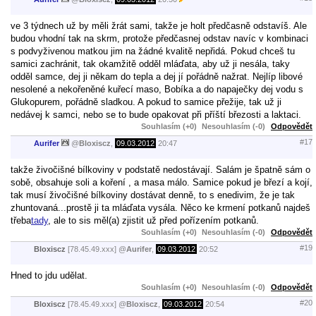
ve 3 týdnech už by měli žrát sami, takže je holt předčasně odstavíš. Ale
budou vhodní tak na skrm, protože předčasnej odstav navíc v kombinaci
s podvyživenou matkou jim na žádné kvalitě nepřidá. Pokud chceš tu
samici zachránit, tak okamžitě odděl mláďata, aby už ji nesála, taky
odděl samce, dej ji někam do tepla a dej jí pořádně nažrat. Nejlíp libové
nesolené a nekořeněné kuřecí maso, Bobíka a do napaječky dej vodu s
Glukopurem, pořádně sladkou. A pokud to samice přežije, tak už ji
nedávej k samci, nebo se to bude opakovat při příští březosti a laktaci.
Souhlasím (+0)
Nesouhlasím (-0)
Odpovědět
#17
Aurifer
@
Bloxiscz
,
09.03.2012
20:47
takže živočišné bílkoviny v podstatě nedostávají. Salám je špatně sám o
sobě, obsahuje soli a koření , a masa málo. Samice pokud je březí a kojí,
tak musí živočišné bílkoviny dostávat denně, to s enedivim, že je tak
zhuntovaná...prostě ji ta mláďata vysála. Něco ke krmení potkanů najdeš
třeba
tady
, ale to sis měl(a) zjistit už před pořízením potkanů.
Souhlasím (+0)
Nesouhlasím (-0)
Odpovědět
#19
Bloxiscz
[78.45.49.xxx]
@
Aurifer
,
09.03.2012
20:52
Hned to jdu udělat.
Souhlasím (+0)
Nesouhlasím (-0)
Odpovědět
#20
Bloxiscz
[78.45.49.xxx]
@
Bloxiscz
,
09.03.2012
20:54