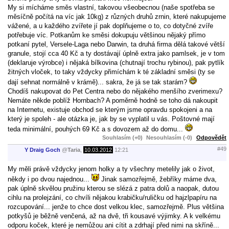
My si mícháme směs vlastní, takovou všeobecnou (naše spotřeba se
měsíčně počítá na víc jak 10kg) z různých druhů zrnin, které nakupujeme
vážené, a u každého zvířete jí pak doplňujeme o to, co dotyčné zvíře
potřebuje víc. Potkanům ke směsi dokupuju většinou nějaký přímo
potkaní pytel, Versele-Laga nebo Darwin, ta druhá firma dělá takové větší
granule, stojí cca 40 Kč a ty dostávají úplně extra jako pamlsek, je v tom
(deklaruje výrobce) i nějaká bílkovina (chutnají trochu rybinou), pak pytlík
žitných vloček, to taky vždycky přimíchám k té základní směsi (ty se
dají sehnat normálně v krámě)... sakra, že já se tak starám?
Chodíš nakupovat do Pet Centra nebo do nějakého menšího zverimexu?
Nemáte někde poblíž Hornbach? A poměrně hodně se toho dá nakoupit
na Internetu, existuje obchod se kterým jsme opravdu spokojeni a na
který je spoleh - ale otázka je, jak by se vyplatil u vás. Poštovné mají
teda minimální, pouhých 69 Kč a s dovozem až do domu...
Souhlasím (+0)
Nesouhlasím (-0)
Odpovědět
#49
Y Draig Goch
@
Taria
,
10.03.2012
12:21
My měli právě vždycky jenom holky a ty všechny metelily jak o život,
někdy i po dvou najednou...
Jinak samozřejmě, žebříky máme dva,
pak úplně skvělou pružinu kterou se slézá z patra dolů a naopak, dutou
cihlu na prolejzání, co chvíli nějakou krabičku/ruličku od hajzlpapíru na
rozcupování... jenže to chce dost velkou klec, samozřejmě. Plus většina
potkyšů je běžně venčená, až na dvě, tři kousavé výjimky. A k velkému
odporu koček, které je nemůžou ani cítit a zdrhají před nimi na skříně...