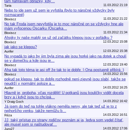
tam nahrávám obrázky, kdy…
11.03.2012 21:19
Taria
Nebo to jde sem už sem je vyfotila (bylo to náročné vždycky byly
rozmazané)
11.03.2012 21:22
Bloxiscz
No tak Froda jsem nevyfotila je to moc náročné on se vždycky hne ale
mám vyfocenou Oscarku (Oscarka…
11.03.2012 21:34
Bloxiscz
Ahojky ty naše maldý se už od začátku klepou jsou v pořádku ?
12.03.2012 15:08
Bloxiscz
jak jako se klepou?
12.03.2012 15:38
Aurifer
No vypadá to jako by jim byla zima ale jsou horké jako na dotek a choulí
se v domečku a kde jsou je…
12.03.2012 19:40
Bloxiscz
Aha tak toto téma je asi off že tak to je dobře :) Ona postupně přibírá :)
14.03.2012 15:56
Bloxiscz
pokud se klepou, tak to dobře rozhodně není-zjevně jsou slabí, takže se
neudrží v normální poloze a…
14.03.2012 16:25
Aurifer
Hlavně je, proboha, včas rozdělit! U potkanů jsou kouličky vidět docela
brzy a i když jsou to chcípá…
14.03.2012 16:42
Y Draig Goch
Já jsem do teď na tohle vlákno neměla nervy, ale tak teď už je to z
nejhoršího venku, takže nemůžu b…
14.03.2012 16:51
Réza
JJ, taký prístup zo strany rodičov poznám aj ja, ledva som vedel čítať,
ale musel som si naštudovať…
14.03.2012 17:06
Juro27