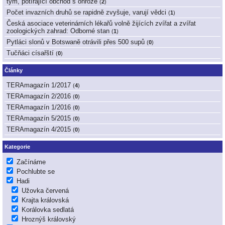
tým, potírající obchod s ohrože
(
2
)
Počet invazních druhů se rapidně zvyšuje, varují vědci
(
1
)
Česká asociace veterinárních lékařů volně žijících zvířat a zvířat
zoologických zahrad: Odborné stan
(
1
)
Pytláci slonů v Botswaně otrávili přes 500 supů
(
0
)
Tučňáci císařští
(
0
)
Články
TERAmagazín 1/2017
(
4
)
TERAmagazín 2/2016
(
0
)
TERAmagazín 1/2016
(
0
)
TERAmagazín 5/2015
(
0
)
TERAmagazín 4/2015
(
0
)
Kategorie
Začínáme
Pochlubte se
Hadi
Užovka červená
Krajta královská
Korálovka sedlatá
Hroznýš královský