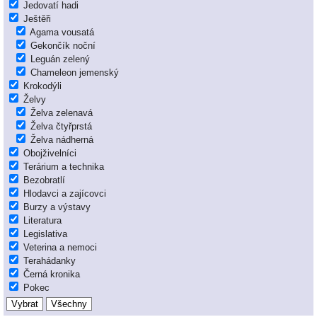
Jedovatí hadi
Ještěři
Agama vousatá
Gekončík noční
Leguán zelený
Chameleon jemenský
Krokodýli
Želvy
Želva zelenavá
Želva čtyřprstá
Želva nádherná
Obojživelníci
Terárium a technika
Bezobratlí
Hlodavci a zajícovci
Burzy a výstavy
Literatura
Legislativa
Veterina a nemoci
Terahádanky
Černá kronika
Pokec