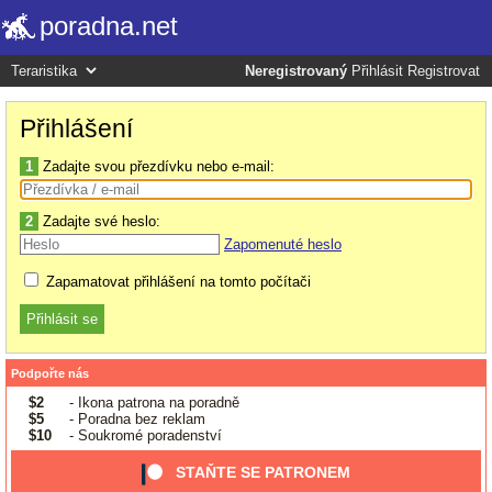
poradna.net
Neregistrovaný
Přihlásit
Registrovat
Přihlášení
1
Zadajte svou přezdívku nebo e-mail:
2
Zadajte své heslo:
Zapomenuté heslo
Zapamatovat přihlášení na tomto počítači
Podpořte nás
$2
- Ikona patrona na poradně
$5
- Poradna bez reklam
$10
- Soukromé poradenství
STAŇTE SE PATRONEM