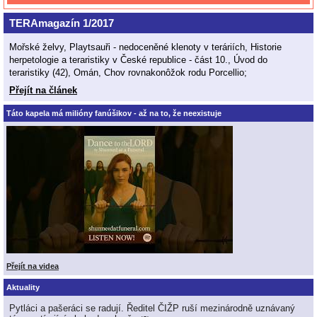
TERAmagazín 1/2017
Mořské želvy, Playtsauři - nedoceněné klenoty v teráriích, Historie
herpetologie a teraristiky v České republice - část 10., Úvod do
teraristiky (42), Omán, Chov rovnakonôžok rodu Porcellio;
Přejít na článek
Táto kapela má milióny fanúšikov - až na to, že neexistuje
Přejít na videa
Aktuality
Pytláci a pašeráci se radují. Ředitel ČIŽP ruší mezinárodně uznávaný