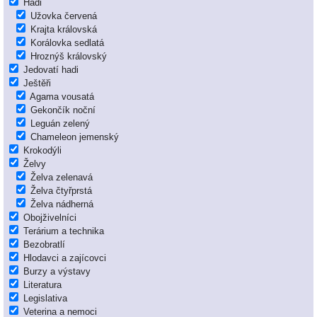
Hadi
Užovka červená
Krajta královská
Korálovka sedlatá
Hroznýš královský
Jedovatí hadi
Ještěři
Agama vousatá
Gekončík noční
Leguán zelený
Chameleon jemenský
Krokodýli
Želvy
Želva zelenavá
Želva čtyřprstá
Želva nádherná
Obojživelníci
Terárium a technika
Bezobratlí
Hlodavci a zajícovci
Burzy a výstavy
Literatura
Legislativa
Veterina a nemoci