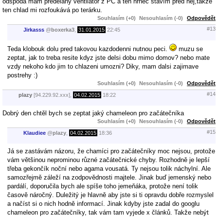
odspoda mám předělaný ventilátor z PC a ten hrnec stavím před něj,takže
ten chlad mi rozfoukává po terárku.
Souhlasím (+0)
Nesouhlasím (-0)
Odpovědět
#13
Jirkasss
@
boxerka3
,
31.01.2015
22:45
Teda klobouk dolu pred takovou kazdodenni nutnou peci.
muzu se
zeptat, jak to treba resite kdyz jste delsi dobu mimo domov? nebo mate
vzdy nekoho kdo jim to chlazeni umozni? Diky, mam dalsi zajimave
postrehy :)
Souhlasím (+0)
Nesouhlasím (-0)
Odpovědět
#14
plazy
[94.229.92.xxx],
04.02.2015
18:22
Dobrý den chtěl bych se zeptat jaký chameleon pro začátečníka
Souhlasím (+0)
Nesouhlasím (-0)
Odpovědět
#15
Klaudiee
@
plazy
,
04.02.2015
18:36
Já se zastávám názoru, že chamíci pro začátečníky moc nejsou, protože
vám většinou neprominou různé začátečnické chyby. Rozhodně je lepší
třeba gekončík noční nebo agama vousatá. Ty nejsou tolik náchylní. Ale
samozřejmě záleží na zodpovědnosti majtele. Jinak buď jemenský nebo
pardálí, doporučila bych ale spíše toho jemeňáka, protože není tolik
časově náročný. Duležitý je hlavně aby jste si ti opravdu dobře rozmyslel
a načíst si o nich hodně informací. Jinak kdyby jste zadal do googlu
chameleon pro začátečníky, tak vám tam vyjede x článků. Takže nebýt