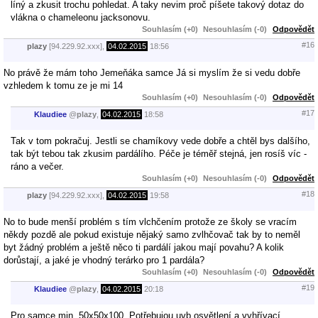
líný a zkusit trochu pohledat. A taky nevim proč píšete takový dotaz do
vlákna o chameleonu jacksonovu.
Souhlasím (+0)
Nesouhlasím (-0)
Odpovědět
#16
plazy
[94.229.92.xxx],
04.02.2015
18:56
No právě že mám toho Jemeňáka samce Já si myslím že si vedu dobře
vzhledem k tomu ze je mi 14
Souhlasím (+0)
Nesouhlasím (-0)
Odpovědět
#17
Klaudiee
@
plazy
,
04.02.2015
18:58
Tak v tom pokračuj. Jestli se chamíkovy vede dobře a chtěl bys dalšího,
tak být tebou tak zkusim pardálího. Péče je téměř stejná, jen rosíš víc -
ráno a večer.
Souhlasím (+0)
Nesouhlasím (-0)
Odpovědět
#18
plazy
[94.229.92.xxx],
04.02.2015
19:58
No to bude menší problém s tím vlchčením protože ze školy se vracím
někdy pozdě ale pokud existuje nějaký samo zvlhčovač tak by to neměl
byt žádný problém a ještě něco ti pardálí jakou mají povahu? A kolik
dorůstají, a jaké je vhodný terárko pro 1 pardála?
Souhlasím (+0)
Nesouhlasím (-0)
Odpovědět
#19
Klaudiee
@
plazy
,
04.02.2015
20:18
Pro samce min. 50x50x100. Potřebujou uvb osvětlení a vyhřívací.