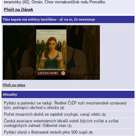
teraristiky (42), Omán, Chov rovnakonôžok rodu Porcellio;
Přejít na článek
Táto kapela má milióny fanúšikov - až na to, že neexistuje
Přejít na videa
Aktuality
Pytláci a pašeráci se radují. Ředitel ČIŽP ruší mezinárodně uznávaný
tým, potírající obchod s ohrože
(
2
)
Počet invazních druhů se rapidně zvyšuje, varují vědci
(
1
)
Česká asociace veterinárních lékařů volně žijících zvířat a zvířat
zoologických zahrad: Odborné stan
(
1
)
Pytláci slonů v Botswaně otrávili přes 500 supů
(
0
)