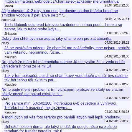
http://animalterra.webnode.cz/chamaeleo-jacksonii- merumontanus/
25.04.2012 22:38
Melda
Já je chovám už 2 roky a na noc jim dávám na dno terárka hrnec se
zmrzlou vodou a 3 pet láhve se zmr…
31.01.2015 20:11
boxerka3
Teda klobouk dolu pred takovou kazdodenni nutnou peci. :-) muzu se
zeptat, jak to treba resite kdyz…
31.01.2015 22:45
Jirkasss
Dobrý den chtěl bych se zeptat jaký chameleon pro začátečníka
04.02.2015 18:22
plazy
Já se zastávám názoru, že chamíci pro začátečníky moc nejsou, protože
vám většinou neprominou různé…
04.02.2015 18:36
Klaudiee
No právě že mám toho Jemeňáka samce Já si myslím že si vedu dobře
vzhledem k tomu ze je mi 14
04.02.2015 18:56
plazy
Tak v tom pokračuj. Jestli se chamíkovy vede dobře a chtěl bys dalšího,
tak být tebou tak zkusim par…
04.02.2015 18:58
Klaudiee
No to bude menší problém s tím vlchčením protože ze školy se vracím
někdy pozdě ale pokud existuje n…
04.02.2015 19:58
plazy
Pro samce min. 50x50x100. Potřebujou uvb osvětlení a vyhřívací.
Terárko hustě osázené, nejlíp živýma…
04.02.2015 20:18
Klaudiee
A mohl bych od vás foto terárko pro pardálí abych měl lepší představu
04.02.2015 20:36
plazy
Bohužel nejsem doma, ale když si dáš do googlu něco na způsob
terarium for furcifer pardalis, tak ti…