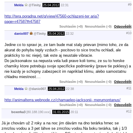
#9
Melda
@
Tinity
,
25.04.2012
22:31
http://tera.poradna.net/q/view/47560-ochlazeni-ter aria?
page=r47587#r47587
Souhlasím (+0)
Nesouhlasím (-0)
Odpovědět
#10
danio007
@
Tinity
,
25.04.2012
22:32
Jedine co to spravi je, ze tam bude mat staly prievan (mimo toho, ze da
akurat do pohybu teply vzduch - pocitovo to sice trochu ochladi, ale
prakticky to nic nieje), tak este aj neustale vibracie.
Do jacksonakov sa nepusta vela ludi prave koli tomu, ze su to horske
chamiky ktore potrebuju svoje specificke podmienky (prave tie poklesy) a
nie kazdy je schopny zabezpecit im napriklad klimu, alebo samostatnu
chladnu miestnost....
Souhlasím (+0)
Nesouhlasím (-0)
Odpovědět
#11
Melda
@
danio007
,
25.04.2012
22:38
http://animalterra.webnode.cz/chamaeleo-jacksonii- merumontanus/
Souhlasím (+0)
Nesouhlasím (-0)
Odpovědět
#12
boxerka3
[80.188.190.xxx],
31.01.2015
20:11
Já je chovám už 2 roky a na noc jim dávám na dno terárka hrnec se
zmrzlou vodou a 3 pet láhve se zmrzlou vodou.Na boku terárka, tak j 1/3