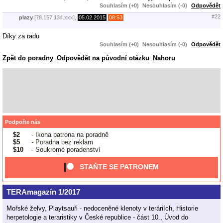
Souhlasím (+0)
Nesouhlasím (-0)
Odpovědět
#22
plazy
[78.157.134.xxx],
05.02.2015
08:53
Díky za radu
Souhlasím (+0)
Nesouhlasím (-0)
Odpovědět
Zpět do poradny
Odpovědět na původní otázku
Nahoru
Podpořte nás
$2
- Ikona patrona na poradně
$5
- Poradna bez reklam
$10
- Soukromé poradenství
STAŇTE SE PATRONEM
TERAmagazín 1/2017
Mořské želvy, Playtsauři - nedoceněné klenoty v teráriích, Historie
herpetologie a teraristiky v České republice - část 10., Úvod do