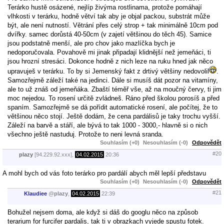
Terárko hustě osázené, nejlíp živýma rostlinama, protože pomáhají
vlhkosti v terárku, hodně větví tak aby je objal packou, substrát může
být, ale není nutností. Větrání přes celý strop + tak minimálně 10cm pod
dvířky. samec dorůstá 40-50cm (v zajetí většinou do těch 45). Samice
jsou podstatně menší, ale pro chov jako mazlíčka bych je
nedoporučovala. Povahově mi jinak připadají klidnější než jemeňáci, ti
jsou hrozní stresáci. Dokonce hodně z nich leze na ruku hned jak něco
upravuješ v terárku. To by si Jemenský fakt z drtivý většiny nedovolil
.
Samozřejmě záleží také na jedinci. Dále si musíš dát pozor na vitamíny,
ale to už znáš od jemeňáka. Zbaští téměř vše, až na moučný červy, ti jim
moc nejedou. To rosení určitě zvládneš. Ráno před školou porosíš a před
spaním. Samozřejmě se dá pořídit automatické rosení, ale počítej, že to
většinou něco stojí. Ještě dodám, že cena pardálisů je taky trochu vyšší.
Záleží na barvě a stáří, ale bývá to tak 1000 - 3000,- hlavně si o nich
všechno ještě nastuduj. Protože to neni levná sranda.
Souhlasím (+0)
Nesouhlasím (-0)
Odpovědět
#20
plazy
[94.229.92.xxx],
04.02.2015
20:36
A mohl bych od vás foto terárko pro pardálí abych měl lepší představu
Souhlasím (+0)
Nesouhlasím (-0)
Odpovědět
#21
Klaudiee
@
plazy
,
04.02.2015
22:39
Bohužel nejsem doma, ale když si dáš do googlu něco na způsob
terarium for furcifer pardalis, tak ti v obrazkach vyjede spustu fotek.