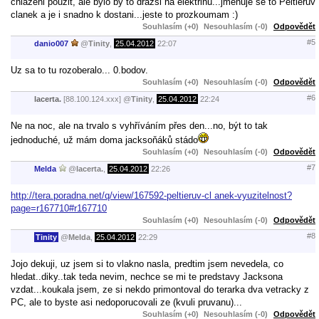
chlazeni pouzit, ale bylo by to drazsi na elektrinu...jmenuje se to Peltieruv
clanek a je i snadno k dostani...jeste to prozkoumam :)
Souhlasím (+0)
Nesouhlasím (-0)
Odpovědět
#5
danio007
@
Tinity
,
25.04.2012
22:07
Uz sa to tu rozoberalo... 0.bodov.
Souhlasím (+0)
Nesouhlasím (-0)
Odpovědět
#6
lacerta.
[88.100.124.xxx]
@
Tinity
,
25.04.2012
22:24
Ne na noc, ale na trvalo s vyhříváním přes den...no, být to tak
jednoduché, už mám doma jacksoňáků stádo
Souhlasím (+0)
Nesouhlasím (-0)
Odpovědět
#7
Melda
@
lacerta.
,
25.04.2012
22:26
http://tera.poradna.net/q/view/167592-peltieruv-cl anek-vyuzitelnost?
page=r167710#r167710
Souhlasím (+0)
Nesouhlasím (-0)
Odpovědět
#8
Tinity
@
Melda
,
25.04.2012
22:29
Jojo dekuji, uz jsem si to vlakno nasla, predtim jsem nevedela, co
hledat..diky..tak teda nevim, nechce se mi te predstavy Jacksona
vzdat...koukala jsem, ze si nekdo primontoval do terarka dva vetracky z
PC, ale to byste asi nedoporucovali ze (kvuli pruvanu)...
Souhlasím (+0)
Nesouhlasím (-0)
Odpovědět