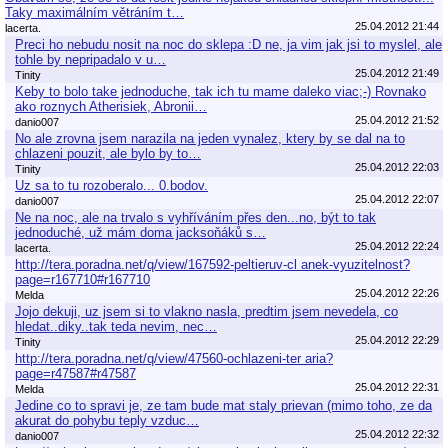
Taky maximálním větráním t…
25.04.2012 21:44
lacerta.
Preci ho nebudu nosit na noc do sklepa :D ne, ja vim jak jsi to myslel, ale
tohle by nepripadalo v u…
25.04.2012 21:49
Tinity
Keby to bolo take jednoduche, tak ich tu mame daleko viac;-) Rovnako
ako roznych Atherisiek, Abronii…
25.04.2012 21:52
danio007
No ale zrovna jsem narazila na jeden vynalez, ktery by se dal na to
chlazeni pouzit, ale bylo by to…
25.04.2012 22:03
Tinity
Uz sa to tu rozoberalo... 0.bodov.
25.04.2012 22:07
danio007
Ne na noc, ale na trvalo s vyhříváním přes den...no, být to tak
jednoduché, už mám doma jacksoňáků s…
25.04.2012 22:24
lacerta.
http://tera.poradna.net/q/view/167592-peltieruv-cl anek-vyuzitelnost?
page=r167710#r167710
25.04.2012 22:26
Melda
Jojo dekuji, uz jsem si to vlakno nasla, predtim jsem nevedela, co
hledat..diky..tak teda nevim, nec…
25.04.2012 22:29
Tinity
http://tera.poradna.net/q/view/47560-ochlazeni-ter aria?
page=r47587#r47587
25.04.2012 22:31
Melda
Jedine co to spravi je, ze tam bude mat staly prievan (mimo toho, ze da
akurat do pohybu teply vzduc…
25.04.2012 22:32
danio007