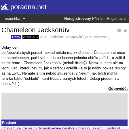
poradna.net
Neregistrovaný
Přihlásit
Registrovat
Chameleon Jacksonův
Tinity
,
25.04.2012
21:31
,
Začínáme
, 22 odpovědí (14749 zobrazení)
Dobrý den,
potřebovala bych poradit, pokud někdo má zkušenosti. Četla jsem si něco
o chameleonech, pač bych si do budoucna jednoho chtěla pořídit, a zalíbil
se mi tento - Chameleon Jacksonův (neboli třírohý). Narazila jsem ale na
jednu věc, kterou nevím, jak v terárku vyřešit - a to je noční pokles teploty
až na 15°C. Nemáte s tím někdo zkušenosti? Nevím, jak bych mohla
terárko takto "ochladit", kord třeba v parných létech. Děkuji předem za
odpověď :)
Odpovědět
Předmět
Obávám se, že se to dá řešit jedině nějakou chladnou sklepní místností...