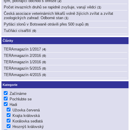
tým, potírající obchod s ohrože
(
2
)
Počet invazních druhů se rapidně zvyšuje, varují vědci
(
1
)
Česká asociace veterinárních lékařů volně žijících zvířat a zvířat
zoologických zahrad: Odborné stan
(
1
)
Pytláci slonů v Botswaně otrávili přes 500 supů
(
0
)
Tučňáci císařští
(
0
)
Články
TERAmagazín 1/2017
(
4
)
TERAmagazín 2/2016
(
0
)
TERAmagazín 1/2016
(
0
)
TERAmagazín 5/2015
(
0
)
TERAmagazín 4/2015
(
0
)
Kategorie
Začínáme
Pochlubte se
Hadi
Užovka červená
Krajta královská
Korálovka sedlatá
Hroznýš královský