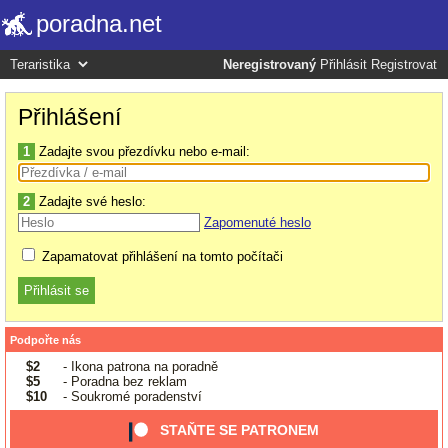
poradna.net
Neregistrovaný
Přihlásit
Registrovat
Přihlášení
1
Zadajte svou přezdívku nebo e-mail:
2
Zadajte své heslo:
Zapomenuté heslo
Zapamatovat přihlášení na tomto počítači
Podpořte nás
$2
- Ikona patrona na poradně
$5
- Poradna bez reklam
$10
- Soukromé poradenství
STAŇTE SE PATRONEM