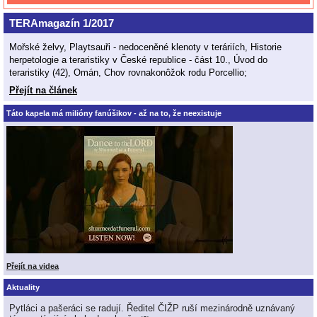
TERAmagazín 1/2017
Mořské želvy, Playtsauři - nedoceněné klenoty v teráriích, Historie
herpetologie a teraristiky v České republice - část 10., Úvod do
teraristiky (42), Omán, Chov rovnakonôžok rodu Porcellio;
Přejít na článek
Táto kapela má milióny fanúšikov - až na to, že neexistuje
Přejít na videa
Aktuality
Pytláci a pašeráci se radují. Ředitel ČIŽP ruší mezinárodně uznávaný