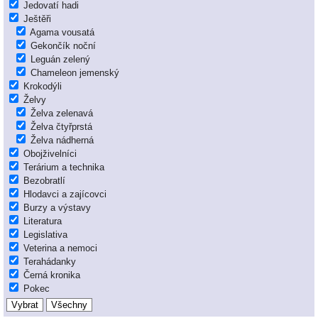
Jedovatí hadi
Ještěři
Agama vousatá
Gekončík noční
Leguán zelený
Chameleon jemenský
Krokodýli
Želvy
Želva zelenavá
Želva čtyřprstá
Želva nádherná
Obojživelníci
Terárium a technika
Bezobratlí
Hlodavci a zajícovci
Burzy a výstavy
Literatura
Legislativa
Veterina a nemoci
Terahádanky
Černá kronika
Pokec