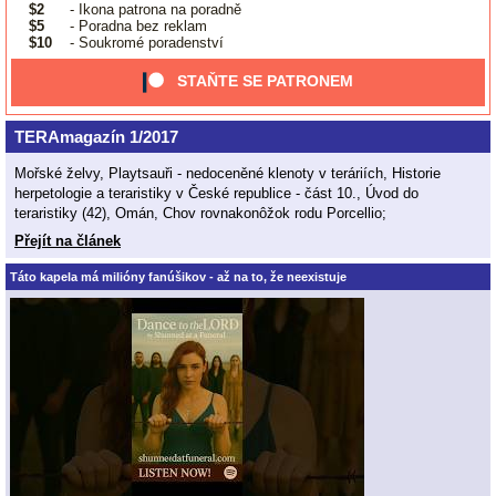
$2
- Ikona patrona na poradně
$5
- Poradna bez reklam
$10
- Soukromé poradenství
STAŇTE SE PATRONEM
TERAmagazín 1/2017
Mořské želvy, Playtsauři - nedoceněné klenoty v teráriích, Historie
herpetologie a teraristiky v České republice - část 10., Úvod do
teraristiky (42), Omán, Chov rovnakonôžok rodu Porcellio;
Přejít na článek
Táto kapela má milióny fanúšikov - až na to, že neexistuje