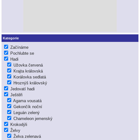
Kategorie
Začínáme
Pochlubte se
Hadi
Užovka červená
Krajta královská
Korálovka sedlatá
Hroznýš královský
Jedovatí hadi
Ještěři
Agama vousatá
Gekončík noční
Leguán zelený
Chameleon jemenský
Krokodýli
Želvy
Želva zelenavá