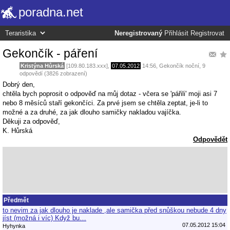
poradna.net
Neregistrovaný
Přihlásit
Registrovat
Gekončík - páření
Kristýna Hůrská
[109.80.183.xxx],
07.05.2012
14:56
,
Gekončík noční
, 9
odpovědí (3826 zobrazení)
Dobrý den,
chtěla bych poprosit o odpověď na můj dotaz - včera se 'pářili' moji asi 7
nebo 8 měsíců staří gekončíci. Za prvé jsem se chtěla zeptat, je-li to
možné a za druhé, za jak dlouho samičky nakladou vajíčka.
Děkuji za odpověď,
K. Hůrská
Odpovědět
Předmět
to nevim za jak dlouho je naklade ,ale samička před snůškou nebude 4 dny
jíst (možná i víc) Když bu…
07.05.2012 15:04
Hyhynka