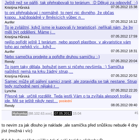
Ještě než se pářili, tak přehrabovali to terárium. :D Děkuji za odpověď. :-)
07.05.2012 15:38
Kristýna Hůrská
to oni přehrabávají i normálně, to není nic divného, že občas
kopou...každopádně v 8měsících vůbec n…
07.05.2012 16:12
Aurifer
To je zvláštní, když jsme je kupovali (v teraristice), neříkali nám, že by
měli být odděleni. Máme j…
07.05.2012 17:59
Kristýna Hůrská
nejlíp pořídit ještě 1 terárium, nebo aspoň plastbox. v akvaristice vám
toho asi neřekli víc...když…
07.05.2012 18:31
Aurifer
Nebo samečka prodejte a pořiďte druhou samičku :-)
07.05.2012 20:04
Rendy
To jsem taky dělala, bohužel jsem si ničeho nevšimla.::) Samička
naštěstí nemá na krku žádný strup,…
07.05.2012 20:52
Kristýna Hůrská
Samec může při páření samici zranit, ale zpravidla se tak nestane. Strup
tedy rozhodně není nějaké r…
07.05.2012 22:20
Lyncha
Přesně tak, určitě rozdělit. Teda jestli Vám o ta zvířala alespoň trošku
jde. Mě se ještě nikdy nest…
poslední
08.05.2012 09:40
Rendy
#1
Hyhynka
[88.102.63.xxx],
07.05.2012
15:04
to nevim za jak dlouho je naklade ,ale samička před snůškou nebude 4 dny
jíst (možná i víc)