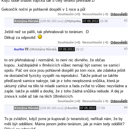
Když bude snášet vajíčka tak ti celý terárko přehrabe:D
Gekončík noční je pohlavně dospělí v 1 roce a půl
Souhlasím (+0)
Nesouhlasím (-0)
Odpovědět
#2
Kristýna Hůrská
[109.80.183.xxx]
@
Hyhynka
,
07.05.2012
15:38
Ještě než se pářili, tak přehrabovali to terárium. :D
Děkuji za odpověď.
Souhlasím (+0)
Nesouhlasím (-0)
Odpovědět
#3
Aurifer
@
Kristýna Hůrská
,
07.05.2012
16:12
to oni přehrabávají i normálně, to není nic divného, že občas
kopou...každopádně v 8měsících vůbec nemají být samec se samicí
spolu. Páč oni sice jsou pohlavně dospělí po tom roce, ale zdaleka ještě
ne dostatečně fyzicky vyspělí na reprodukci. Takže pokud se takhle
předčasně samice nakryje, tak je z toho neoplozená snůška, která je
ukturný záhul na tělo té mladé samice a řada zvířat to vůbec nezvládne a
zajde. takže je odděl a doufej, že z toho žádná snůška nebude. A dej je
znova k sobě až tak na těch 18měsících.
Souhlasím (+0)
Nesouhlasím (-0)
Odpovědět
#4
Kristýna Hůrská
[109.80.183.xxx]
@
Aurifer
,
07.05.2012
17:59
To je zvláštní, když jsme je kupovali (v teraristice), neříkali nám, že by
měli být odděleni. Máme jenom jedno terárium, jak je mám tedy oddělit?