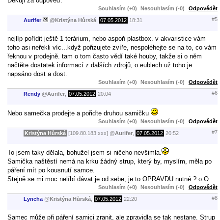
Děkuji za odpověď.
Souhlasím (+0)
Nesouhlasím (-0)
Odpovědět
#5
Aurifer
@
Kristýna Hůrská
,
07.05.2012
18:31
nejlíp pořídit ještě 1 terárium, nebo aspoň plastbox. v akvaristice vám
toho asi neřekli víc...když pořizujete zvíře, nespoléhejte se na to, co vám
řeknou v prodejně. tam o tom často vědí také houby, takže si o něm
načtěte dostatek informací z dalších zdrojů, o eublech už toho je
napsáno dost a dost.
Souhlasím (+0)
Nesouhlasím (-0)
Odpovědět
#6
Rendy
@
Aurifer
,
07.05.2012
20:04
Nebo samečka prodejte a pořiďte druhou samičku
Souhlasím (+0)
Nesouhlasím (-0)
Odpovědět
#7
Kristýna Hůrská
[109.80.183.xxx]
@
Aurifer
,
07.05.2012
20:52
To jsem taky dělala, bohužel jsem si ničeho nevšimla.
Samička naštěstí nemá na krku žádný strup, který by, myslím, měla po
páření mít po kousnutí samce.
Stejně se mi moc nelíbí dávat je od sebe, je to OPRAVDU nutné ? o.O
Souhlasím (+0)
Nesouhlasím (-0)
Odpovědět
#8
Lyncha
@
Kristýna Hůrská
,
07.05.2012
22:20
Samec může při páření samici zranit, ale zpravidla se tak nestane. Strup