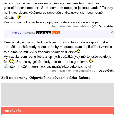
tedy rozhodně není nějaké rozpoznávací znamení toho, jestli se
gekončíci pářili nebo ne. S tím samcem máte jen jedinou samici? To taky
není moc dobré, většinou se doporučuje víc, gekončíci jsou hodně
náruživí
Pokud o samičku nechcete přijít, tak oddělení opravdu nutné je.
Souhlasím (+0)
Nesouhlasím (-0)
Odpovědět
#9
Rendy
@
Lyncha
,
08.05.2012
09:40
Přesně tak, určitě rozdělit. Teda jestli Vám o ta zvířala alespoň trošku
jde. Mě se ještě nikdy nestalo, že by mi samec samici při páření zranil a
to s nima na můj vkus zachází někdy dost drsně
Vyhrabala jsem jednu fotku z úplných začátků (kdy mě to ještě bavilo je
fotit
). Samec byl ještě mladý, ale tak trochu gentleman
Souhlasím (+0)
Nesouhlasím (-0)
Odpovědět
Zpět do poradny
Odpovědět na původní otázku
Nahoru
Podpořte nás