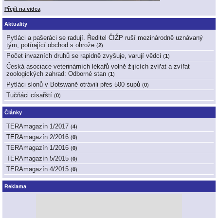
Přejít na videa
Aktuality
Pytláci a pašeráci se radují. Ředitel ČIŽP ruší mezinárodně uznávaný
tým, potírající obchod s ohrože
(
2
)
Počet invazních druhů se rapidně zvyšuje, varují vědci
(
1
)
Česká asociace veterinárních lékařů volně žijících zvířat a zvířat
zoologických zahrad: Odborné stan
(
1
)
Pytláci slonů v Botswaně otrávili přes 500 supů
(
0
)
Tučňáci císařští
(
0
)
Články
TERAmagazín 1/2017
(
4
)
TERAmagazín 2/2016
(
0
)
TERAmagazín 1/2016
(
0
)
TERAmagazín 5/2015
(
0
)
TERAmagazín 4/2015
(
0
)
Reklama