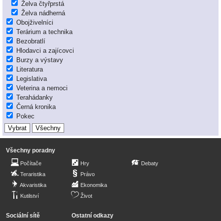
Želva čtyřprstá
Želva nádherná
Obojživelníci
Terárium a technika
Bezobratlí
Hlodavci a zajícovci
Burzy a výstavy
Literatura
Legislativa
Veterina a nemoci
Terahádanky
Černá kronika
Pokec
Všechny poradny
Počítače
Hry
Debaty
Teraristika
Právo
Akvaristika
Ekonomika
Kutilství
Život
Sociální sítě
Ostatní odkazy