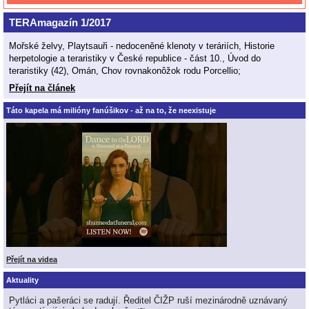
TERAmagazín 1/2017
Mořské želvy, Playtsauři - nedoceněné klenoty v teráriích, Historie
herpetologie a teraristiky v České republice - část 10., Úvod do
teraristiky (42), Omán, Chov rovnakonôžok rodu Porcellio;
Přejít na článek
Táto kapela má milióny fanúšikov - až na to, že neexistuje
Přejít na videa
Aktuality
Pytláci a pašeráci se radují. Ředitel ČIŽP ruší mezinárodně uznávaný