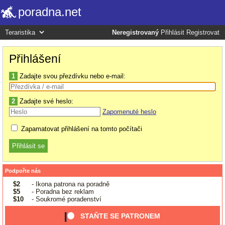
poradna.net
Neregistrovaný
Přihlásit
Registrovat
Přihlášení
1
Zadajte svou přezdívku nebo e-mail:
2
Zadajte své heslo:
Zapomenuté heslo
Zapamatovat přihlášení na tomto počítači
Podpořte nás
$2
- Ikona patrona na poradně
$5
- Poradna bez reklam
$10
- Soukromé poradenství
STAŇTE SE PATRONEM