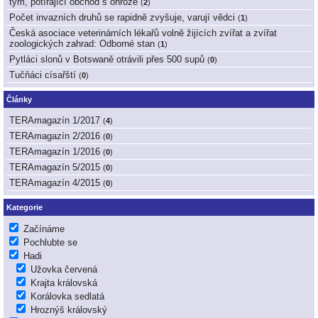
tým, potírající obchod s ohrože
(
2
)
Počet invazních druhů se rapidně zvyšuje, varují vědci
(
1
)
Česká asociace veterinárních lékařů volně žijících zvířat a zvířat
zoologických zahrad: Odborné stan
(
1
)
Pytláci slonů v Botswaně otrávili přes 500 supů
(
0
)
Tučňáci císařští
(
0
)
Články
TERAmagazín 1/2017
(
4
)
TERAmagazín 2/2016
(
0
)
TERAmagazín 1/2016
(
0
)
TERAmagazín 5/2015
(
0
)
TERAmagazín 4/2015
(
0
)
Kategorie
Začínáme
Pochlubte se
Hadi
Užovka červená
Krajta královská
Korálovka sedlatá
Hroznýš královský