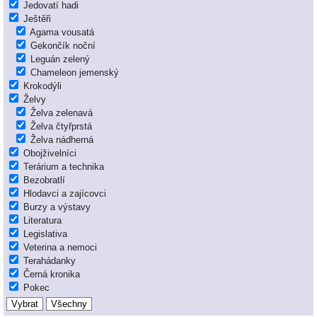
Jedovatí hadi
Ještěři
Agama vousatá
Gekončík noční
Leguán zelený
Chameleon jemenský
Krokodýli
Želvy
Želva zelenavá
Želva čtyřprstá
Želva nádherná
Obojživelníci
Terárium a technika
Bezobratlí
Hlodavci a zajícovci
Burzy a výstavy
Literatura
Legislativa
Veterina a nemoci
Terahádanky
Černá kronika
Pokec