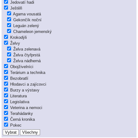
Jedovatí hadi
Ještěři
Agama vousatá
Gekončík noční
Leguán zelený
Chameleon jemenský
Krokodýli
Želvy
Želva zelenavá
Želva čtyřprstá
Želva nádherná
Obojživelníci
Terárium a technika
Bezobratlí
Hlodavci a zajícovci
Burzy a výstavy
Literatura
Legislativa
Veterina a nemoci
Terahádanky
Černá kronika
Pokec