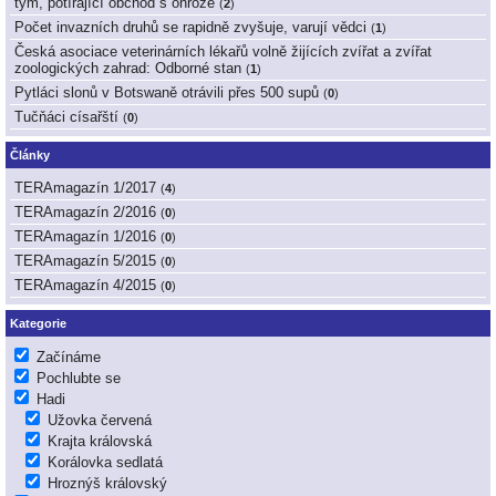
tým, potírající obchod s ohrože
(
2
)
Počet invazních druhů se rapidně zvyšuje, varují vědci
(
1
)
Česká asociace veterinárních lékařů volně žijících zvířat a zvířat
zoologických zahrad: Odborné stan
(
1
)
Pytláci slonů v Botswaně otrávili přes 500 supů
(
0
)
Tučňáci císařští
(
0
)
Články
TERAmagazín 1/2017
(
4
)
TERAmagazín 2/2016
(
0
)
TERAmagazín 1/2016
(
0
)
TERAmagazín 5/2015
(
0
)
TERAmagazín 4/2015
(
0
)
Kategorie
Začínáme
Pochlubte se
Hadi
Užovka červená
Krajta královská
Korálovka sedlatá
Hroznýš královský