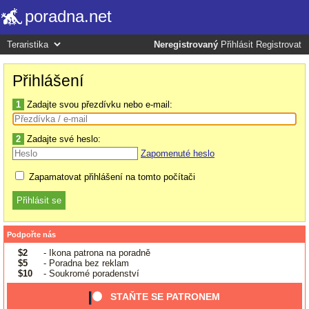
poradna.net
Neregistrovaný
Přihlásit
Registrovat
Přihlášení
1
Zadajte svou přezdívku nebo e-mail:
2
Zadajte své heslo:
Zapomenuté heslo
Zapamatovat přihlášení na tomto počítači
Podpořte nás
$2
- Ikona patrona na poradně
$5
- Poradna bez reklam
$10
- Soukromé poradenství
STAŇTE SE PATRONEM