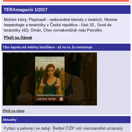
TERAmagazín 1/2017
Mořské želvy, Playtsauři - nedoceněné klenoty v teráriích, Historie
herpetologie a teraristiky v České republice - část 10., Úvod do
teraristiky (42), Omán, Chov rovnakonôžok rodu Porcellio;
Přejít na článek
Táto kapela má milióny fanúšikov - až na to, že neexistuje
Přejít na videa
Aktuality
Pytláci a pašeráci se radují. Ředitel ČIŽP ruší mezinárodně uznávaný