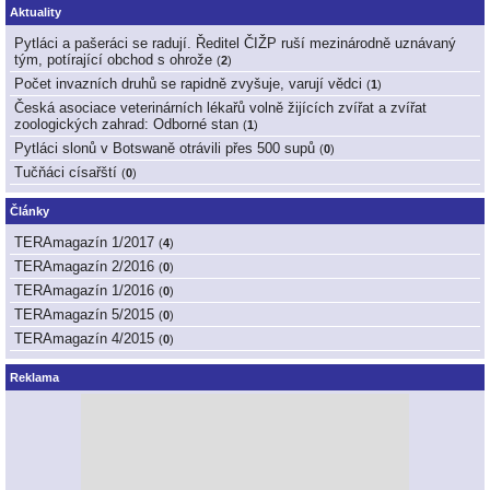
Aktuality
Pytláci a pašeráci se radují. Ředitel ČIŽP ruší mezinárodně uznávaný
tým, potírající obchod s ohrože
(
2
)
Počet invazních druhů se rapidně zvyšuje, varují vědci
(
1
)
Česká asociace veterinárních lékařů volně žijících zvířat a zvířat
zoologických zahrad: Odborné stan
(
1
)
Pytláci slonů v Botswaně otrávili přes 500 supů
(
0
)
Tučňáci císařští
(
0
)
Články
TERAmagazín 1/2017
(
4
)
TERAmagazín 2/2016
(
0
)
TERAmagazín 1/2016
(
0
)
TERAmagazín 5/2015
(
0
)
TERAmagazín 4/2015
(
0
)
Reklama