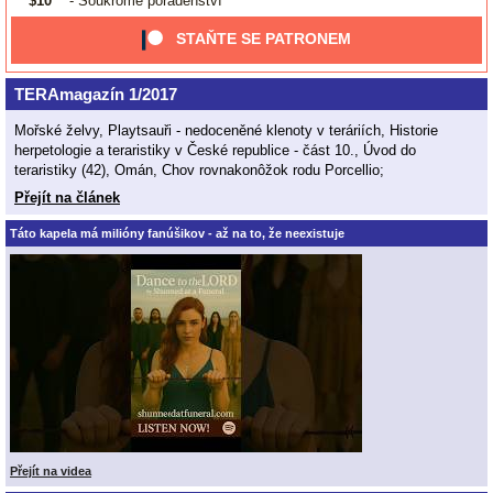
$10
- Soukromé poradenství
STAŇTE SE PATRONEM
TERAmagazín 1/2017
Mořské želvy, Playtsauři - nedoceněné klenoty v teráriích, Historie
herpetologie a teraristiky v České republice - část 10., Úvod do
teraristiky (42), Omán, Chov rovnakonôžok rodu Porcellio;
Přejít na článek
Táto kapela má milióny fanúšikov - až na to, že neexistuje
Přejít na videa