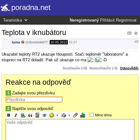
poradna.net
Neregistrovaný
Přihlásit
Registrovat
Teplota v iknubátoru
#8
luma
@
dominik577
,
16.05.2012
16:07
Ukazatel teploty RT2 ukazuje hlouposti. Stači teploměr "laboratorni" a
stupnici na RT2 doladit. Pak už ukazuje co ma
Souhlasím (+0)
Nesouhlasím (-0)
Odpovědět
Reakce na odpověď
1
Zadajte svou přezdívku:
2
Napište svou odpověď:
Mimo téma