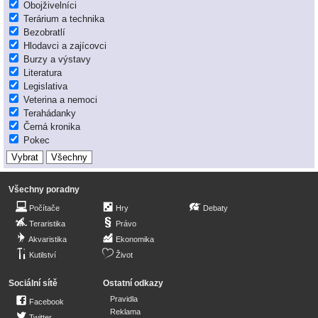
Obojživelníci
Terárium a technika
Bezobratlí
Hlodavci a zajícovci
Burzy a výstavy
Literatura
Legislativa
Veterina a nemoci
Terahádanky
Černá kronika
Pokec
Všechny poradny
Počítače
Hry
Debaty
Teraristika
Právo
Akvaristika
Ekonomika
Kutilství
Život
Sociální sítě
Ostatní odkazy
Pravidla
Facebook
Reklama
Twitter