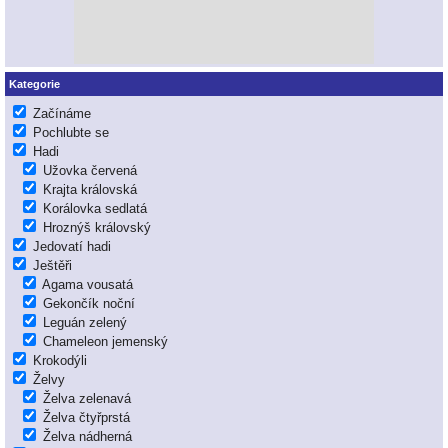
Kategorie
Začínáme
Pochlubte se
Hadi
Užovka červená
Krajta královská
Korálovka sedlatá
Hroznýš královský
Jedovatí hadi
Ještěři
Agama vousatá
Gekončík noční
Leguán zelený
Chameleon jemenský
Krokodýli
Želvy
Želva zelenavá
Želva čtyřprstá
Želva nádherná