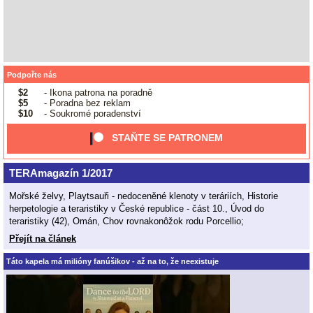
Podpořte nás
$2
- Ikona patrona na poradně
$5
- Poradna bez reklam
$10
- Soukromé poradenství
STAŇTE SE PATRONEM
TERAmagazín 1/2017
Mořské želvy, Playtsauři - nedoceněné klenoty v teráriích, Historie
herpetologie a teraristiky v České republice - část 10., Úvod do
teraristiky (42), Omán, Chov rovnakonôžok rodu Porcellio;
Přejít na článek
Táto kapela má milióny fanúšikov - až na to, že neexistuje