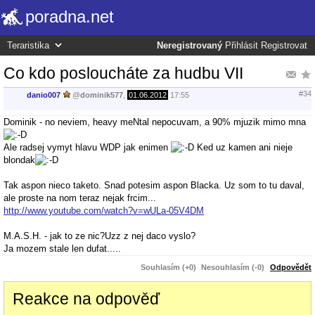
poradna.net
Neregistrovaný
Přihlásit
Registrovat
Co kdo posloucháte za hudbu VII
#34
danio007
@
dominik577
,
01.06.2012
17:55
Dominik - no neviem, heavy meNtal nepocuvam, a 90% mjuzik mimo mna
Ale radsej vymyt hlavu WDP jak enimen
Ked uz kamen ani nieje
blondak
Tak aspon nieco taketo. Snad potesim aspon Blacka. Uz som to tu daval,
ale proste na nom teraz nejak frcim...
http://www.youtube.com/watch?v=wULa-05V4DM
M.A.S.H. - jak to ze nic?Uzz z nej daco vyslo?
Ja mozem stale len dufat.....
Souhlasím (+0)
Nesouhlasím (-0)
Odpovědět
Reakce na odpověď