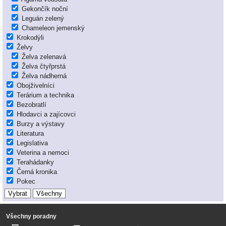
Gekončík noční
Leguán zelený
Chameleon jemenský
Krokodýli
Želvy
Želva zelenavá
Želva čtyřprstá
Želva nádherná
Obojživelníci
Terárium a technika
Bezobratlí
Hlodavci a zajícovci
Burzy a výstavy
Literatura
Legislativa
Veterina a nemoci
Terahádanky
Černá kronika
Pokec
Všechny poradny