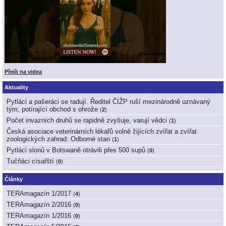
Přejít na videa
Aktuality
Pytláci a pašeráci se radují. Ředitel ČIŽP ruší mezinárodně uznávaný
tým, potírající obchod s ohrože
(
2
)
Počet invazních druhů se rapidně zvyšuje, varují vědci
(
1
)
Česká asociace veterinárních lékařů volně žijících zvířat a zvířat
zoologických zahrad: Odborné stan
(
1
)
Pytláci slonů v Botswaně otrávili přes 500 supů
(
0
)
Tučňáci císařští
(
0
)
Články
TERAmagazín 1/2017
(
4
)
TERAmagazín 2/2016
(
0
)
TERAmagazín 1/2016
(
0
)