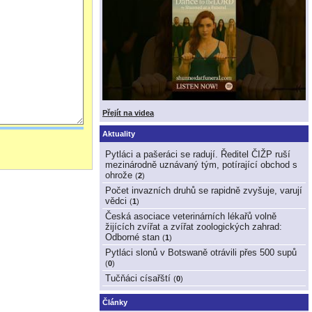
Přejít na videa
Aktuality
Pytláci a pašeráci se radují. Ředitel ČIŽP ruší
mezinárodně uznávaný tým, potírající obchod s
ohrože
(
2
)
Počet invazních druhů se rapidně zvyšuje, varují
vědci
(
1
)
Česká asociace veterinárních lékařů volně
žijících zvířat a zvířat zoologických zahrad:
Odborné stan
(
1
)
Pytláci slonů v Botswaně otrávili přes 500 supů
(
0
)
Tučňáci císařští
(
0
)
Články