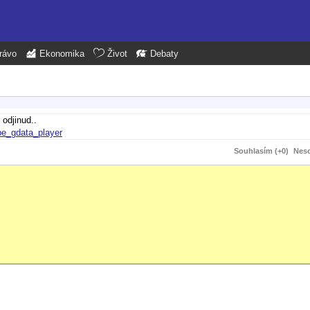
rávo
Ekonomika
Život
Debaty
odjinud..
e_gdata_player
Souhlasím (+0)
Neso