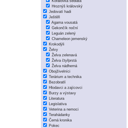
Korálovka sedlatá
Hroznýš královský
Jedovatí hadi
Ještěři
Agama vousatá
Gekončík noční
Leguán zelený
Chameleon jemenský
Krokodýli
Želvy
Želva zelenavá
Želva čtyřprstá
Želva nádherná
Obojživelníci
Terárium a technika
Bezobratlí
Hlodavci a zajícovci
Burzy a výstavy
Literatura
Legislativa
Veterina a nemoci
Terahádanky
Černá kronika
Pokec