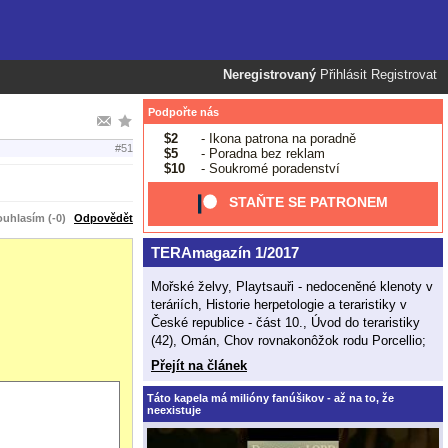
Neregistrovaný
Přihlásit
Registrovat
Podpořte nás
$2
- Ikona patrona na poradně
#51
$5
- Poradna bez reklam
$10
- Soukromé poradenství
STAŇTE SE PATRONEM
uhlasím (-0)
Odpovědět
TERAmagazín 1/2017
Mořské želvy, Playtsauři - nedoceněné klenoty v
teráriích, Historie herpetologie a teraristiky v
České republice - část 10., Úvod do teraristiky
(42), Omán, Chov rovnakonôžok rodu Porcellio;
Přejít na článek
Táto kapela má milióny fanúšikov - až na to, že
neexistuje