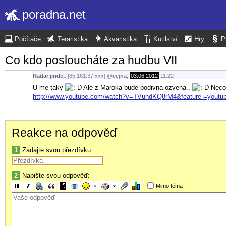
poradna.net
Počítače
Teraristika
Akvaristika
Kutilství
Hry
P
Co kdo posloucháte za hudbu VII
Radar jinde..
[85.161.37.xxx]
@
cejna
,
03.06.2012
11:22
U me taky
Ale z Maroka bude podivna ozvena..
Neco 
http://www.youtube.com/watch?v=TVuhdKQ8rM4&feature =youtub
Reakce na odpověď
1
Zadajte svou přezdívku:
2
Napište svou odpověď:
Mimo téma