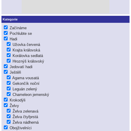
Kategorie
Začínáme
Pochlubte se
Hadi
Užovka červená
Krajta královská
Korálovka sedlatá
Hroznýš královský
Jedovatí hadi
Ještěři
Agama vousatá
Gekončík noční
Leguán zelený
Chameleon jemenský
Krokodýli
Želvy
Želva zelenavá
Želva čtyřprstá
Želva nádherná
Obojživelníci