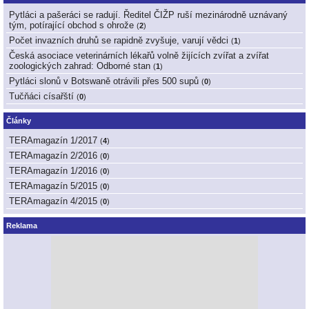
Pytláci a pašeráci se radují. Ředitel ČIŽP ruší mezinárodně uznávaný
tým, potírající obchod s ohrože
(
2
)
Počet invazních druhů se rapidně zvyšuje, varují vědci
(
1
)
Česká asociace veterinárních lékařů volně žijících zvířat a zvířat
zoologických zahrad: Odborné stan
(
1
)
Pytláci slonů v Botswaně otrávili přes 500 supů
(
0
)
Tučňáci císařští
(
0
)
Články
TERAmagazín 1/2017
(
4
)
TERAmagazín 2/2016
(
0
)
TERAmagazín 1/2016
(
0
)
TERAmagazín 5/2015
(
0
)
TERAmagazín 4/2015
(
0
)
Reklama