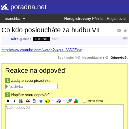
poradna.net
Neregistrovaný
Přihlásit
Registrovat
Co kdo posloucháte za hudbu VII
#68
Réza
@
Melda
,
05.06.2012
00:25
http://www.youtube.com/watch?v=gu_i665CExw
Souhlasím (+0)
Nesouhlasím (-0)
Odpovědět
Reakce na odpověď
1
Zadajte svou přezdívku:
2
Napište svou odpověď:
Mimo téma