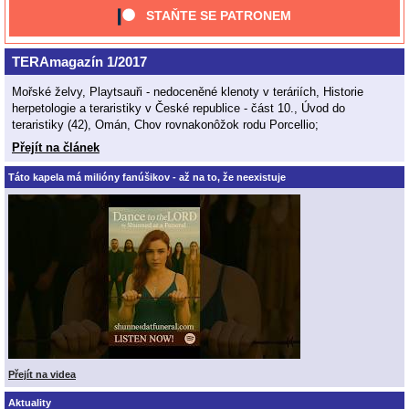
STAŇTE SE PATRONEM
TERAmagazín 1/2017
Mořské želvy, Playtsauři - nedoceněné klenoty v teráriích, Historie
herpetologie a teraristiky v České republice - část 10., Úvod do
teraristiky (42), Omán, Chov rovnakonôžok rodu Porcellio;
Přejít na článek
Táto kapela má milióny fanúšikov - až na to, že neexistuje
Přejít na videa
Aktuality