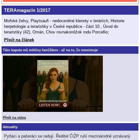
TERAmagazín 1/2017
Mořské želvy, Playtsauři - nedoceněné klenoty v teráriích, Historie
herpetologie a teraristiky v České republice - část 10., Úvod do
teraristiky (42), Omán, Chov rovnakonôžok rodu Porcellio;
Přejít na článek
Táto kapela má milióny fanúšikov - až na to, že neexistuje
Přejít na videa
Aktuality
Pytláci a pašeráci se radují. Ředitel ČIŽP ruší mezinárodně uznávaný