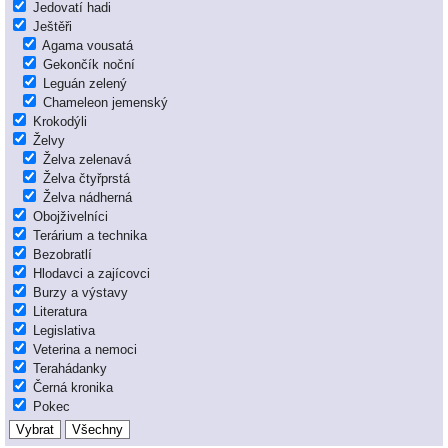
Jedovatí hadi
Ještěři
Agama vousatá
Gekončík noční
Leguán zelený
Chameleon jemenský
Krokodýli
Želvy
Želva zelenavá
Želva čtyřprstá
Želva nádherná
Obojživelníci
Terárium a technika
Bezobratlí
Hlodavci a zajícovci
Burzy a výstavy
Literatura
Legislativa
Veterina a nemoci
Terahádanky
Černá kronika
Pokec