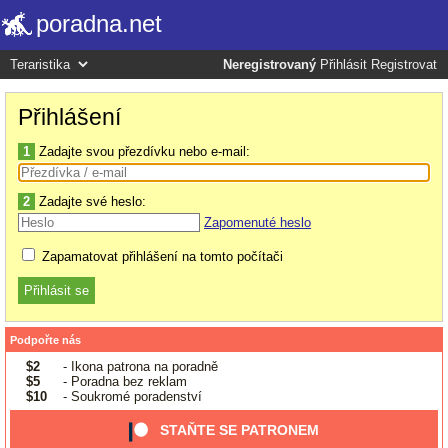
poradna.net
Neregistrovaný
Přihlásit
Registrovat
Přihlášení
1
Zadajte svou přezdívku nebo e-mail:
2
Zadajte své heslo:
Zapomenuté heslo
Zapamatovat přihlášení na tomto počítači
Podpořte nás
$2
- Ikona patrona na poradně
$5
- Poradna bez reklam
$10
- Soukromé poradenství
STAŇTE SE PATRONEM