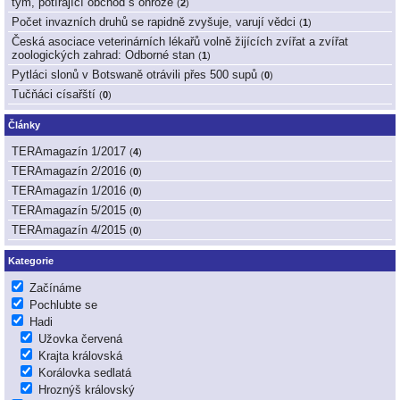
tým, potírající obchod s ohrože
(
2
)
Počet invazních druhů se rapidně zvyšuje, varují vědci
(
1
)
Česká asociace veterinárních lékařů volně žijících zvířat a zvířat
zoologických zahrad: Odborné stan
(
1
)
Pytláci slonů v Botswaně otrávili přes 500 supů
(
0
)
Tučňáci císařští
(
0
)
Články
TERAmagazín 1/2017
(
4
)
TERAmagazín 2/2016
(
0
)
TERAmagazín 1/2016
(
0
)
TERAmagazín 5/2015
(
0
)
TERAmagazín 4/2015
(
0
)
Kategorie
Začínáme
Pochlubte se
Hadi
Užovka červená
Krajta královská
Korálovka sedlatá
Hroznýš královský