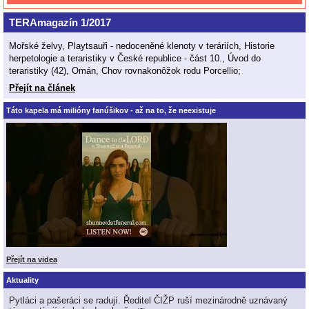
TERAmagazín 1/2017
Mořské želvy, Playtsauři - nedoceněné klenoty v teráriích, Historie
herpetologie a teraristiky v České republice - část 10., Úvod do
teraristiky (42), Omán, Chov rovnakonôžok rodu Porcellio;
Přejít na článek
Táto kapela má milióny fanúšikov - až na to, že neexistuje
Přejít na videa
Aktuality
Pytláci a pašeráci se radují. Ředitel ČIŽP ruší mezinárodně uznávaný