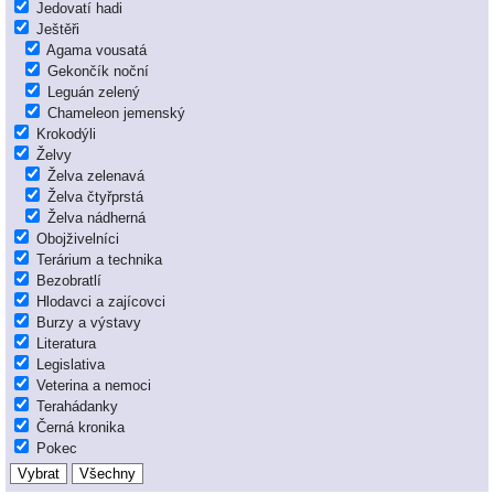
Jedovatí hadi
Ještěři
Agama vousatá
Gekončík noční
Leguán zelený
Chameleon jemenský
Krokodýli
Želvy
Želva zelenavá
Želva čtyřprstá
Želva nádherná
Obojživelníci
Terárium a technika
Bezobratlí
Hlodavci a zajícovci
Burzy a výstavy
Literatura
Legislativa
Veterina a nemoci
Terahádanky
Černá kronika
Pokec