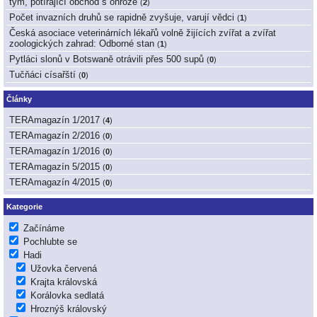
tým, potírající obchod s ohrože
(
2
)
Počet invazních druhů se rapidně zvyšuje, varují vědci
(
1
)
Česká asociace veterinárních lékařů volně žijících zvířat a zvířat
zoologických zahrad: Odborné stan
(
1
)
Pytláci slonů v Botswaně otrávili přes 500 supů
(
0
)
Tučňáci císařští
(
0
)
Články
TERAmagazín 1/2017
(
4
)
TERAmagazín 2/2016
(
0
)
TERAmagazín 1/2016
(
0
)
TERAmagazín 5/2015
(
0
)
TERAmagazín 4/2015
(
0
)
Kategorie
Začínáme
Pochlubte se
Hadi
Užovka červená
Krajta královská
Korálovka sedlatá
Hroznýš královský