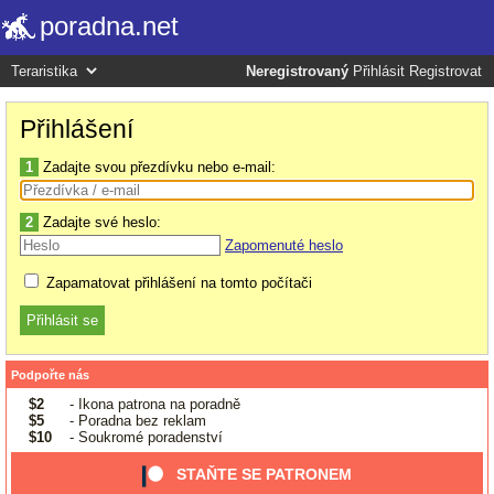
poradna.net
Neregistrovaný
Přihlásit
Registrovat
Přihlášení
1
Zadajte svou přezdívku nebo e-mail:
2
Zadajte své heslo:
Zapomenuté heslo
Zapamatovat přihlášení na tomto počítači
Podpořte nás
$2
- Ikona patrona na poradně
$5
- Poradna bez reklam
$10
- Soukromé poradenství
STAŇTE SE PATRONEM