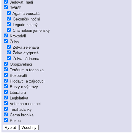
Jedovatí hadi
Ještěři
Agama vousatá
Gekončík noční
Leguán zelený
Chameleon jemenský
Krokodýli
Želvy
Želva zelenavá
Želva čtyřprstá
Želva nádherná
Obojživelníci
Terárium a technika
Bezobratlí
Hlodavci a zajícovci
Burzy a výstavy
Literatura
Legislativa
Veterina a nemoci
Terahádanky
Černá kronika
Pokec