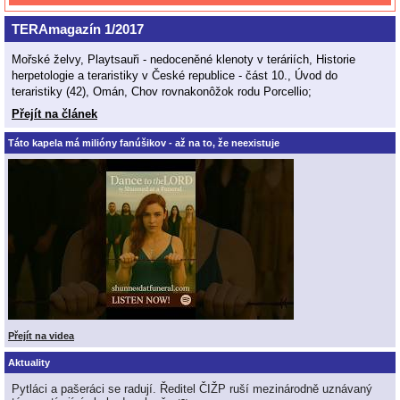
TERAmagazín 1/2017
Mořské želvy, Playtsauři - nedoceněné klenoty v teráriích, Historie
herpetologie a teraristiky v České republice - část 10., Úvod do
teraristiky (42), Omán, Chov rovnakonôžok rodu Porcellio;
Přejít na článek
Táto kapela má milióny fanúšikov - až na to, že neexistuje
Přejít na videa
Aktuality
Pytláci a pašeráci se radují. Ředitel ČIŽP ruší mezinárodně uznávaný