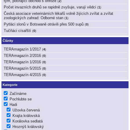
tým, potírající obchod s ohrože
(
2
)
Počet invazních druhů se rapidně zvyšuje, varují vědci
(
1
)
Česká asociace veterinárních lékařů volně žijících zvířat a zvířat
zoologických zahrad: Odborné stan
(
1
)
Pytláci slonů v Botswaně otrávili přes 500 supů
(
0
)
Tučňáci císařští
(
0
)
Články
TERAmagazín 1/2017
(
4
)
TERAmagazín 2/2016
(
0
)
TERAmagazín 1/2016
(
0
)
TERAmagazín 5/2015
(
0
)
TERAmagazín 4/2015
(
0
)
Kategorie
Začínáme
Pochlubte se
Hadi
Užovka červená
Krajta královská
Korálovka sedlatá
Hroznýš královský