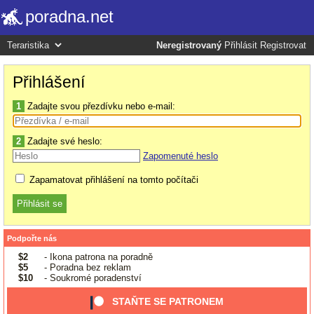
poradna.net
Neregistrovaný
Přihlásit
Registrovat
Přihlášení
1
Zadajte svou přezdívku nebo e-mail:
2
Zadajte své heslo:
Zapomenuté heslo
Zapamatovat přihlášení na tomto počítači
Podpořte nás
$2
- Ikona patrona na poradně
$5
- Poradna bez reklam
$10
- Soukromé poradenství
STAŇTE SE PATRONEM