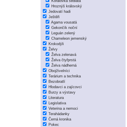
Korálovka sedlatá
Hroznýš královský
Jedovatí hadi
Ještěři
Agama vousatá
Gekončík noční
Leguán zelený
Chameleon jemenský
Krokodýli
Želvy
Želva zelenavá
Želva čtyřprstá
Želva nádherná
Obojživelníci
Terárium a technika
Bezobratlí
Hlodavci a zajícovci
Burzy a výstavy
Literatura
Legislativa
Veterina a nemoci
Terahádanky
Černá kronika
Pokec