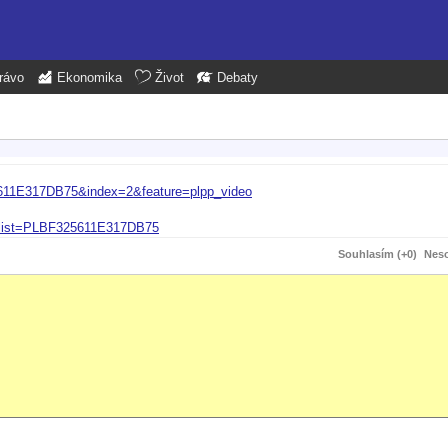
rávo
Ekonomika
Život
Debaty
611E317DB75&index=2&feature=plpp_video
&list=PLBF325611E317DB75
Souhlasím (+0)
Neso