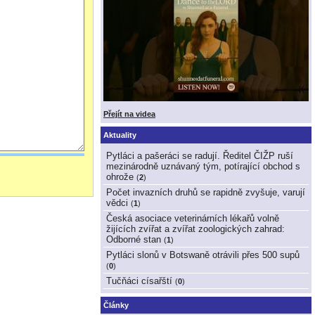
Přejít na videa
Aktuality
Pytláci a pašeráci se radují. Ředitel ČIŽP ruší
mezinárodně uznávaný tým, potírající obchod s
ohrože
(
2
)
Počet invazních druhů se rapidně zvyšuje, varují
vědci
(
1
)
Česká asociace veterinárních lékařů volně
žijících zvířat a zvířat zoologických zahrad:
Odborné stan
(
1
)
Pytláci slonů v Botswaně otrávili přes 500 supů
(
0
)
Tučňáci císařští
(
0
)
Články