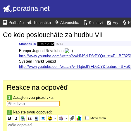
poradna.net
Počítače
Teraristika
Akvaristika
Kutilství
Hry
P
Co kdo posloucháte za hudbu VII
Simanek18
,
10.07.2012
15:14
Europa Jugend Revolution
http://www.youtube.com/watch?v=HMSrLD6tPYQ&list=PL BF325
System Infarkt Suizid
http://www.youtube.com/watch?v=Hqbs8YFD5CY&feature =BFa
Reakce na odpověď
1
Zadajte svou přezdívku:
2
Napište svou odpověď:
Mimo téma