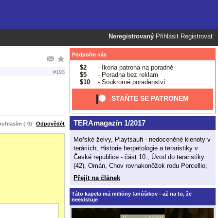
Neregistrovaný
Přihlásit
Registrovat
Podpořte nás
$2
- Ikona patrona na poradně
#193
$5
- Poradna bez reklam
$10
- Soukromé poradenství
STAŇTE SE PATRONEM
TERAmagazín 1/2017
uhlasím (-0)
Odpovědět
Mořské želvy, Playtsauři - nedoceněné klenoty v
teráriích, Historie herpetologie a teraristiky v
České republice - část 10., Úvod do teraristiky
(42), Omán, Chov rovnakonôžok rodu Porcellio;
Přejít na článek
Táto kapela má milióny fanúšikov - až na to, že
neexistuje