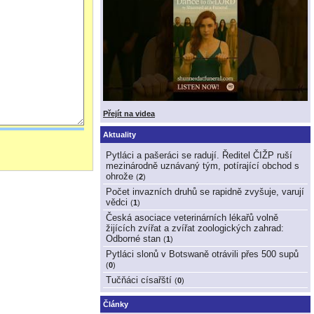
Přejít na videa
Aktuality
Pytláci a pašeráci se radují. Ředitel ČIŽP ruší
mezinárodně uznávaný tým, potírající obchod s
ohrože
(
2
)
Počet invazních druhů se rapidně zvyšuje, varují
vědci
(
1
)
Česká asociace veterinárních lékařů volně
žijících zvířat a zvířat zoologických zahrad:
Odborné stan
(
1
)
Pytláci slonů v Botswaně otrávili přes 500 supů
(
0
)
Tučňáci císařští
(
0
)
Články