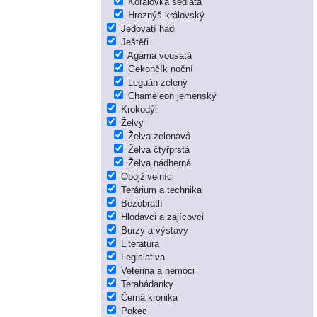
Korálovka sedlatá
Hroznýš královský
Jedovatí hadi
Ještěři
Agama vousatá
Gekončík noční
Leguán zelený
Chameleon jemenský
Krokodýli
Želvy
Želva zelenavá
Želva čtyřprstá
Želva nádherná
Obojživelníci
Terárium a technika
Bezobratlí
Hlodavci a zajícovci
Burzy a výstavy
Literatura
Legislativa
Veterina a nemoci
Terahádanky
Černá kronika
Pokec