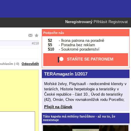
Neregistrovaný
Přihlásit
Registrovat
Podpořte nás
$2
- Ikona patrona na poradně
#218
$5
- Poradna bez reklam
$10
- Soukromé poradenství
STAŇTE SE PATRONEM
uhlasím (-0)
Odpovědět
TERAmagazín 1/2017
Mořské želvy, Playtsauři - nedoceněné klenoty v
teráriích, Historie herpetologie a teraristiky v
České republice - část 10., Úvod do teraristiky
(42), Omán, Chov rovnakonôžok rodu Porcellio;
Přejít na článek
Táto kapela má milióny fanúšikov - až na to, že
neexistuje