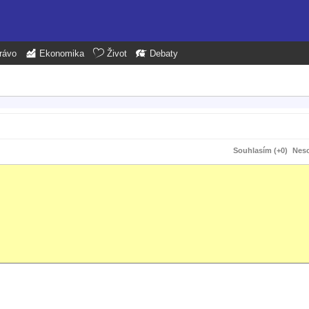
rávo
Ekonomika
Život
Debaty
Souhlasím (+0)
Neso