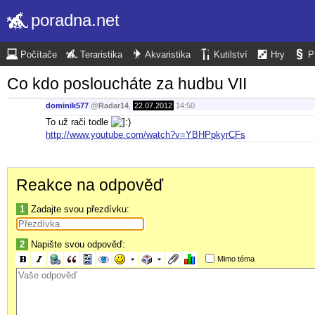
poradna.net
Počítače
Teraristika
Akvaristika
Kutilství
Hry
P
Co kdo posloucháte za hudbu VII
dominik577
@
Radar14
,
22.07.2012
14:50
To už rači todle
http://www.youtube.com/watch?v=YBHPpkyrCFs
Reakce na odpověď
1
Zadajte svou přezdívku:
2
Napište svou odpověď:
Mimo téma