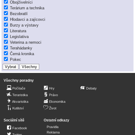
Obojživelníci
Terárium a technika
Bezobratlí
Hlodavci a zajícovci
Burzy a výstavy
Literatura
Legislativa
Veterina a nemoci
Terahádanky
Černá kronika
Pokec
Všechny poradny
Počítače
Hry
Debaty
Teraristika
Právo
Akvaristika
Ekonomika
Kutilství
Život
Sociální sítě
Ostatní odkazy
Pravidla
Facebook
Reklama
Twitter