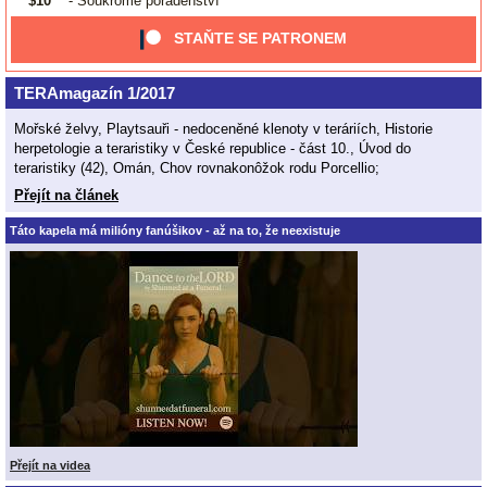
$10
- Soukromé poradenství
STAŇTE SE PATRONEM
TERAmagazín 1/2017
Mořské želvy, Playtsauři - nedoceněné klenoty v teráriích, Historie
herpetologie a teraristiky v České republice - část 10., Úvod do
teraristiky (42), Omán, Chov rovnakonôžok rodu Porcellio;
Přejít na článek
Táto kapela má milióny fanúšikov - až na to, že neexistuje
Přejít na videa