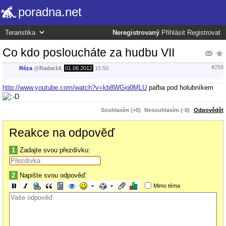
poradna.net
Neregistrovaný
Přihlásit
Registrovat
Co kdo posloucháte za hudbu VII
#258
Réza
@
Radar14
,
01.08.2012
15:50
http://www.youtube.com/watch?v=kb8WGig0MLU
pařba pod holubníkem
Souhlasím (+0)
Nesouhlasím (-0)
Odpovědět
Reakce na odpověď
1
Zadajte svou přezdívku:
2
Napište svou odpověď:
Mimo téma