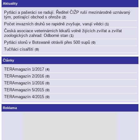
Aktuality
Pytláci a pašeráci se radují. Ředitel ČIŽP ruší mezinárodně uznávaný
tým, potírající obchod s ohrože
(
2
)
Počet invazních druhů se rapidně zvyšuje, varují vědci
(
1
)
Česká asociace veterinárních lékařů volně žijících zvířat a zvířat
zoologických zahrad: Odborné stan
(
1
)
Pytláci slonů v Botswaně otrávili přes 500 supů
(
0
)
Tučňáci císařští
(
0
)
Články
TERAmagazín 1/2017
(
4
)
TERAmagazín 2/2016
(
0
)
TERAmagazín 1/2016
(
0
)
TERAmagazín 5/2015
(
0
)
TERAmagazín 4/2015
(
0
)
Reklama