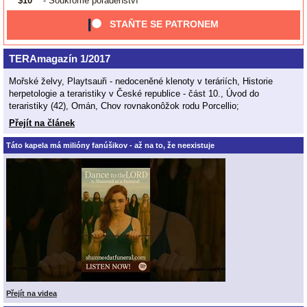
$10
- Soukromé poradenství
STAŇTE SE PATRONEM
TERAmagazín 1/2017
Mořské želvy, Playtsauři - nedoceněné klenoty v teráriích, Historie
herpetologie a teraristiky v České republice - část 10., Úvod do
teraristiky (42), Omán, Chov rovnakonôžok rodu Porcellio;
Přejít na článek
Táto kapela má milióny fanúšikov - až na to, že neexistuje
Přejít na videa