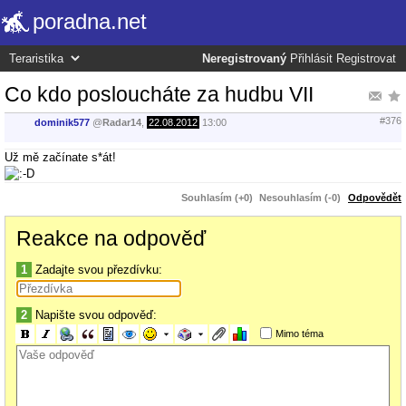
poradna.net
Neregistrovaný
Přihlásit
Registrovat
Co kdo posloucháte za hudbu VII
#376
dominik577
@
Radar14
,
22.08.2012
13:00
Už mě začínate s*át!
Souhlasím (+0)
Nesouhlasím (-0)
Odpovědět
Reakce na odpověď
1
Zadajte svou přezdívku:
2
Napište svou odpověď:
Mimo téma