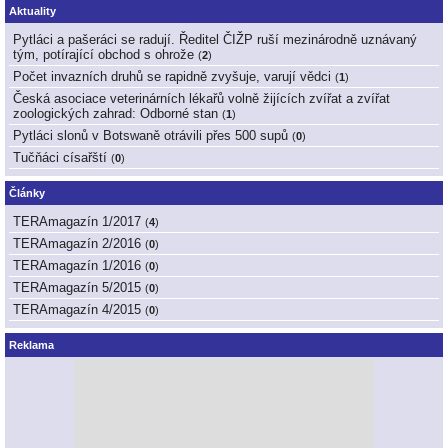
Aktuality
Pytláci a pašeráci se radují. Ředitel ČIŽP ruší mezinárodně uznávaný
tým, potírající obchod s ohrože
(
2
)
Počet invazních druhů se rapidně zvyšuje, varují vědci
(
1
)
Česká asociace veterinárních lékařů volně žijících zvířat a zvířat
zoologických zahrad: Odborné stan
(
1
)
Pytláci slonů v Botswaně otrávili přes 500 supů
(
0
)
Tučňáci císařští
(
0
)
Články
TERAmagazín 1/2017
(
4
)
TERAmagazín 2/2016
(
0
)
TERAmagazín 1/2016
(
0
)
TERAmagazín 5/2015
(
0
)
TERAmagazín 4/2015
(
0
)
Reklama