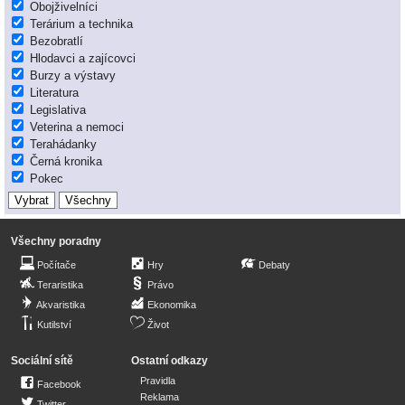
Obojživelníci
Terárium a technika
Bezobratlí
Hlodavci a zajícovci
Burzy a výstavy
Literatura
Legislativa
Veterina a nemoci
Terahádanky
Černá kronika
Pokec
Všechny poradny
Počítače
Hry
Debaty
Teraristika
Právo
Akvaristika
Ekonomika
Kutilství
Život
Sociální sítě
Ostatní odkazy
Pravidla
Facebook
Reklama
Twitter