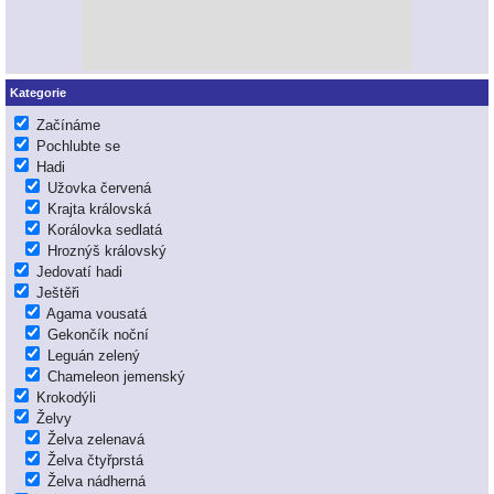
Kategorie
Začínáme
Pochlubte se
Hadi
Užovka červená
Krajta královská
Korálovka sedlatá
Hroznýš královský
Jedovatí hadi
Ještěři
Agama vousatá
Gekončík noční
Leguán zelený
Chameleon jemenský
Krokodýli
Želvy
Želva zelenavá
Želva čtyřprstá
Želva nádherná