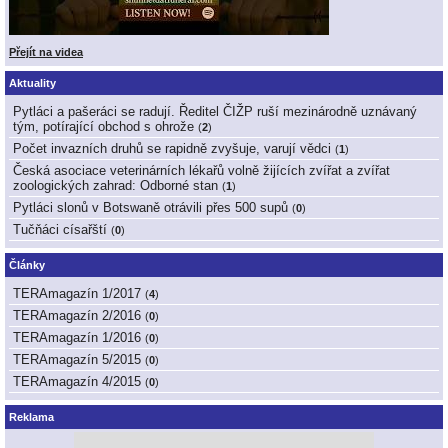
Přejít na videa
Aktuality
Pytláci a pašeráci se radují. Ředitel ČIŽP ruší mezinárodně uznávaný
tým, potírající obchod s ohrože
(
2
)
Počet invazních druhů se rapidně zvyšuje, varují vědci
(
1
)
Česká asociace veterinárních lékařů volně žijících zvířat a zvířat
zoologických zahrad: Odborné stan
(
1
)
Pytláci slonů v Botswaně otrávili přes 500 supů
(
0
)
Tučňáci císařští
(
0
)
Články
TERAmagazín 1/2017
(
4
)
TERAmagazín 2/2016
(
0
)
TERAmagazín 1/2016
(
0
)
TERAmagazín 5/2015
(
0
)
TERAmagazín 4/2015
(
0
)
Reklama