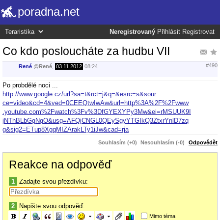
poradna.net
Neregistrovaný
Přihlásit
Registrovat
Co kdo posloucháte za hudbu VII
#490
René
@
René
,
03.11.2012
08:24
Po probdělé noci ...
http://www.google.cz/url?sa=t&rct=j&q=&esrc=s&sour
ce=video&cd=4&ved=0CEEQtwIwAw&url=http%3A%2F%2Fwww
.youtube.com%2Fwatch%3Fv%3DfGYEXYPy3Mw&ei=rMSUUK9I
jNThBLbGgNgO&usg=AFQjCNGL0QEySgyYTGIkQ3ZtxrYnlD7zq
g&sig2=ETup8XgqMIZArakLTy1iJw&cad=rja
Souhlasím (+0)
Nesouhlasím (-0)
Odpovědět
Reakce na odpověď
1
Zadajte svou přezdívku:
2
Napište svou odpověď:
Mimo téma