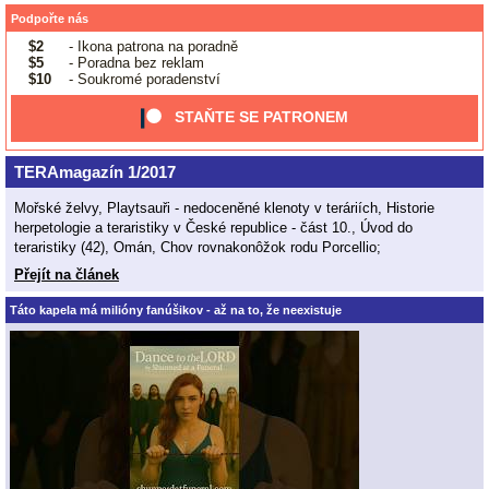
Podpořte nás
$2
- Ikona patrona na poradně
$5
- Poradna bez reklam
$10
- Soukromé poradenství
STAŇTE SE PATRONEM
TERAmagazín 1/2017
Mořské želvy, Playtsauři - nedoceněné klenoty v teráriích, Historie
herpetologie a teraristiky v České republice - část 10., Úvod do
teraristiky (42), Omán, Chov rovnakonôžok rodu Porcellio;
Přejít na článek
Táto kapela má milióny fanúšikov - až na to, že neexistuje