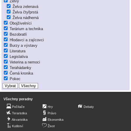
Želvy
Želva zelenavá
Želva čtyřprstá
Želva nádherná
Obojživelníci
Terárium a technika
Bezobratlí
Hlodavci a zajícovci
Burzy a výstavy
Literatura
Legislativa
Veterina a nemoci
Terahádanky
Černá kronika
Pokec
Všechny poradny
Počítače
Hry
Debaty
Teraristika
Právo
Akvaristika
Ekonomika
Kutilství
Život