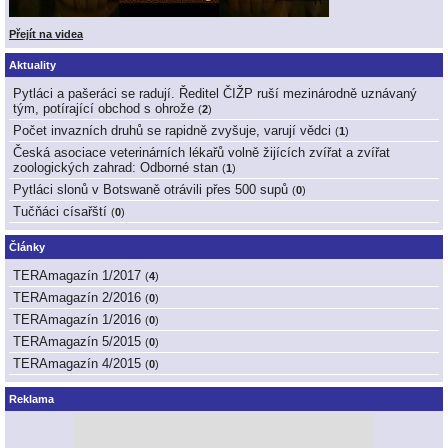
Přejít na videa
Aktuality
Pytláci a pašeráci se radují. Ředitel ČIŽP ruší mezinárodně uznávaný
tým, potírající obchod s ohrože
(
2
)
Počet invazních druhů se rapidně zvyšuje, varují vědci
(
1
)
Česká asociace veterinárních lékařů volně žijících zvířat a zvířat
zoologických zahrad: Odborné stan
(
1
)
Pytláci slonů v Botswaně otrávili přes 500 supů
(
0
)
Tučňáci císařští
(
0
)
Články
TERAmagazín 1/2017
(
4
)
TERAmagazín 2/2016
(
0
)
TERAmagazín 1/2016
(
0
)
TERAmagazín 5/2015
(
0
)
TERAmagazín 4/2015
(
0
)
Reklama