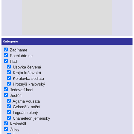
Kategorie
Začínáme
Pochlubte se
Hadi
Užovka červená
Krajta královská
Korálovka sedlatá
Hroznýš královský
Jedovatí hadi
Ještěři
Agama vousatá
Gekončík noční
Leguán zelený
Chameleon jemenský
Krokodýli
Želvy