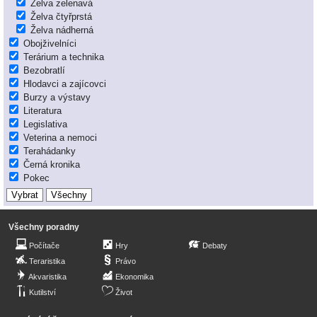
Želva zelenavá
Želva čtyřprstá
Želva nádherná
Obojživelníci
Terárium a technika
Bezobratlí
Hlodavci a zajícovci
Burzy a výstavy
Literatura
Legislativa
Veterina a nemoci
Terahádanky
Černá kronika
Pokec
Všechny poradny
Počítače
Hry
Debaty
Teraristika
Právo
Akvaristika
Ekonomika
Kutilství
Život