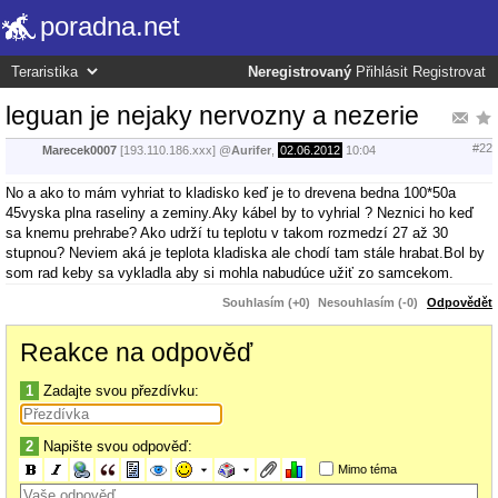
poradna.net
Neregistrovaný
Přihlásit
Registrovat
leguan je nejaky nervozny a nezerie
#22
Marecek0007
[193.110.186.xxx]
@
Aurifer
,
02.06.2012
10:04
No a ako to mám vyhriat to kladisko keď je to drevena bedna 100*50a
45vyska plna raseliny a zeminy.Aky kábel by to vyhrial ? Neznici ho keď
sa knemu prehrabe? Ako udrží tu teplotu v takom rozmedzí 27 až 30
stupnou? Neviem aká je teplota kladiska ale chodí tam stále hrabat.Bol by
som rad keby sa vykladla aby si mohla nabudúce užiť zo samcekom.
Souhlasím (+0)
Nesouhlasím (-0)
Odpovědět
Reakce na odpověď
1
Zadajte svou přezdívku:
2
Napište svou odpověď:
Mimo téma