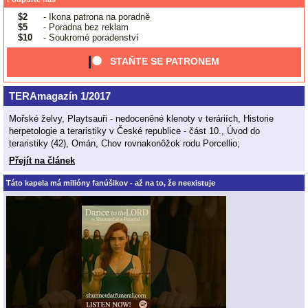
$2
- Ikona patrona na poradně
$5
- Poradna bez reklam
$10
- Soukromé poradenství
STAŇTE SE PATRONEM
TERAmagazín 1/2017
Mořské želvy, Playtsauři - nedoceněné klenoty v teráriích, Historie
herpetologie a teraristiky v České republice - část 10., Úvod do
teraristiky (42), Omán, Chov rovnakonôžok rodu Porcellio;
Přejít na článek
Táto kapela má milióny fanúšikov - až na to, že neexistuje