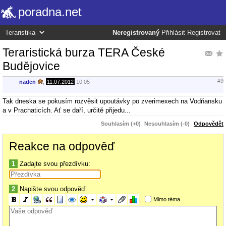
poradna.net
Neregistrovaný
Přihlásit
Registrovat
Teraristická burza TERA České
Budějovice
#9
naden
,
11.07.2012
10:05
Tak dneska se pokusím rozvěsit upoutávky po zverimexech na Vodňansku
a v Prachaticích. Ať se daří, určitě přijedu...
Souhlasím (+0)
Nesouhlasím (-0)
Odpovědět
Reakce na odpověď
1
Zadajte svou přezdívku:
2
Napište svou odpověď:
Mimo téma