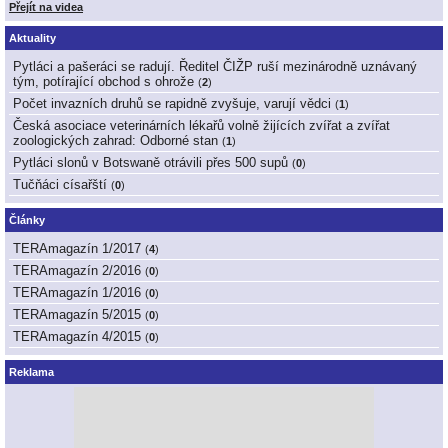
Přejít na videa
Aktuality
Pytláci a pašeráci se radují. Ředitel ČIŽP ruší mezinárodně uznávaný
tým, potírající obchod s ohrože
(
2
)
Počet invazních druhů se rapidně zvyšuje, varují vědci
(
1
)
Česká asociace veterinárních lékařů volně žijících zvířat a zvířat
zoologických zahrad: Odborné stan
(
1
)
Pytláci slonů v Botswaně otrávili přes 500 supů
(
0
)
Tučňáci císařští
(
0
)
Články
TERAmagazín 1/2017
(
4
)
TERAmagazín 2/2016
(
0
)
TERAmagazín 1/2016
(
0
)
TERAmagazín 5/2015
(
0
)
TERAmagazín 4/2015
(
0
)
Reklama