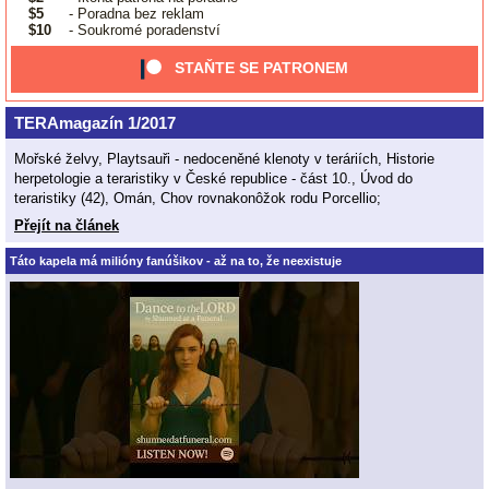
$5
- Poradna bez reklam
$10
- Soukromé poradenství
STAŇTE SE PATRONEM
TERAmagazín 1/2017
Mořské želvy, Playtsauři - nedoceněné klenoty v teráriích, Historie
herpetologie a teraristiky v České republice - část 10., Úvod do
teraristiky (42), Omán, Chov rovnakonôžok rodu Porcellio;
Přejít na článek
Táto kapela má milióny fanúšikov - až na to, že neexistuje