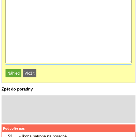
Zpět do poradny
Podpořte nás
$2
- Ikona patrona na poradně