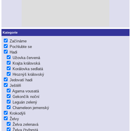
Kategorie
Začínáme
Pochlubte se
Hadi
Užovka červená
Krajta královská
Korálovka sedlatá
Hroznýš královský
Jedovatí hadi
Ještěři
Agama vousatá
Gekončík noční
Leguán zelený
Chameleon jemenský
Krokodýli
Želvy
Želva zelenavá
Želva čtyřprstá