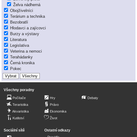
Želva nádherná
Obojživelníci
Terárium a technika
Bezobratlí
Hlodavci a zajícovci
Burzy a výstavy
Literatura
Legislativa
Veterina a nemoci
Terahádanky
Černá kronika
Pokec
Všechny poradny
Počítače
Hry
Debaty
Teraristika
Právo
Akvaristika
Ekonomika
Kutilství
Život
Sociální sítě
Ostatní odkazy