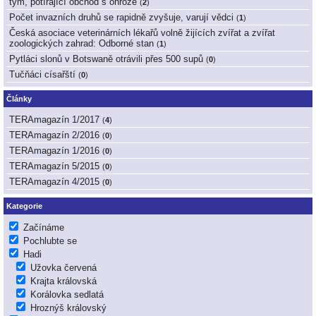
tým, potírající obchod s ohrože
(
2
)
Počet invazních druhů se rapidně zvyšuje, varují vědci
(
1
)
Česká asociace veterinárních lékařů volně žijících zvířat a zvířat
zoologických zahrad: Odborné stan
(
1
)
Pytláci slonů v Botswaně otrávili přes 500 supů
(
0
)
Tučňáci císařští
(
0
)
Články
TERAmagazín 1/2017
(
4
)
TERAmagazín 2/2016
(
0
)
TERAmagazín 1/2016
(
0
)
TERAmagazín 5/2015
(
0
)
TERAmagazín 4/2015
(
0
)
Kategorie
Začínáme
Pochlubte se
Hadi
Užovka červená
Krajta královská
Korálovka sedlatá
Hroznýš královský