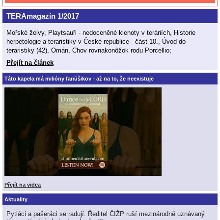
TERAmagazín 1/2017
Mořské želvy, Playtsauři - nedoceněné klenoty v teráriích, Historie
herpetologie a teraristiky v České republice - část 10., Úvod do
teraristiky (42), Omán, Chov rovnakonôžok rodu Porcellio;
Přejít na článek
Táto kapela má milióny fanúšikov - až na to, že neexistuje
Přejít na videa
Aktuality
Pytláci a pašeráci se radují. Ředitel ČIŽP ruší mezinárodně uznávaný