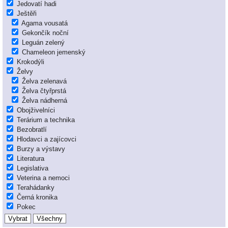
Jedovatí hadi
Ještěři
Agama vousatá
Gekončík noční
Leguán zelený
Chameleon jemenský
Krokodýli
Želvy
Želva zelenavá
Želva čtyřprstá
Želva nádherná
Obojživelníci
Terárium a technika
Bezobratlí
Hlodavci a zajícovci
Burzy a výstavy
Literatura
Legislativa
Veterina a nemoci
Terahádanky
Černá kronika
Pokec