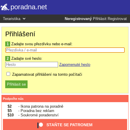
poradna.net
Neregistrovaný
Přihlásit
Registrovat
Přihlášení
1
Zadajte svou přezdívku nebo e-mail:
2
Zadajte své heslo:
Zapomenuté heslo
Zapamatovat přihlášení na tomto počítači
Podpořte nás
$2
- Ikona patrona na poradně
$5
- Poradna bez reklam
$10
- Soukromé poradenství
STAŇTE SE PATRONEM