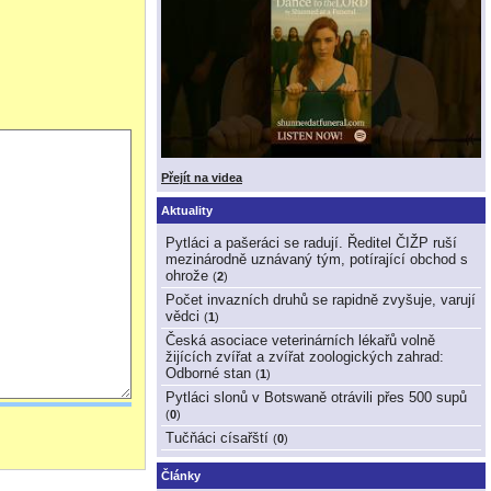
Přejít na videa
Aktuality
Pytláci a pašeráci se radují. Ředitel ČIŽP ruší
mezinárodně uznávaný tým, potírající obchod s
ohrože
(
2
)
Počet invazních druhů se rapidně zvyšuje, varují
vědci
(
1
)
Česká asociace veterinárních lékařů volně
žijících zvířat a zvířat zoologických zahrad:
Odborné stan
(
1
)
Pytláci slonů v Botswaně otrávili přes 500 supů
(
0
)
Tučňáci císařští
(
0
)
Články