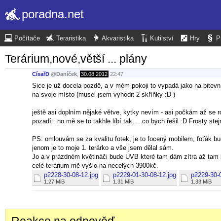
poradna.net
Počítače
Teraristika
Akvaristika
Kutilství
Hry
P
Terárium,nové,větší ... plány
CísařD
@
Daníček
,
30.08.2012
22:47
Sice je už docela pozdě, a v mém pokoji to vypadá jako na bitevním 
na svoje místo (musel jsem vyhodit 2 skříňky :D )
ještě asi doplním nějaké větve, kytky nevím - asi počkám až se ro
pozadí : no mě se to takhle líbí tak ... co bych řešil :D Frosty s
PS: omlouvám se za kvalitu fotek, je to focený mobilem, foťák bu
jenom je to moje 1. terárko a vše jsem dělal sám.
Jo a v prázdném květináči bude UVB které tam dám zítra až tam
celé terárium mě vyšlo na necelých 3900kč.
p2228-30-08-12.jpg
p2229-01-30-08-12.jpg
p2229-30-
1.27 MiB
1.31 MiB
1.33 MiB
Reakce na odpověď