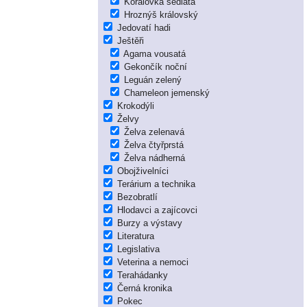
Korálovka sedlatá
Hroznýš královský
Jedovatí hadi
Ještěři
Agama vousatá
Gekončík noční
Leguán zelený
Chameleon jemenský
Krokodýli
Želvy
Želva zelenavá
Želva čtyřprstá
Želva nádherná
Obojživelníci
Terárium a technika
Bezobratlí
Hlodavci a zajícovci
Burzy a výstavy
Literatura
Legislativa
Veterina a nemoci
Terahádanky
Černá kronika
Pokec