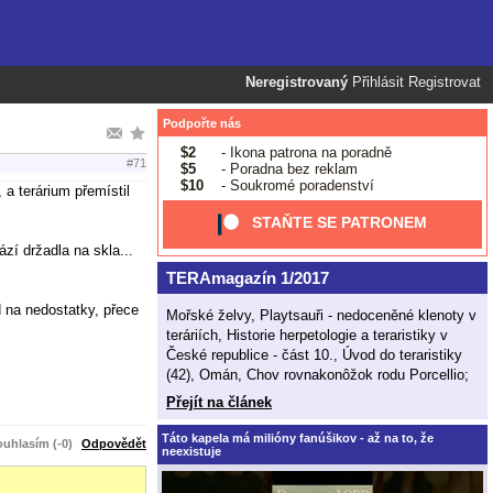
Neregistrovaný
Přihlásit
Registrovat
Podpořte nás
$2
- Ikona patrona na poradně
#71
$5
- Poradna bez reklam
$10
- Soukromé poradenství
 a terárium přemístil
STAŇTE SE PATRONEM
zí držadla na skla...
TERAmagazín 1/2017
d na nedostatky, přece
Mořské želvy, Playtsauři - nedoceněné klenoty v
teráriích, Historie herpetologie a teraristiky v
České republice - část 10., Úvod do teraristiky
(42), Omán, Chov rovnakonôžok rodu Porcellio;
Přejít na článek
Táto kapela má milióny fanúšikov - až na to, že
uhlasím (-0)
Odpovědět
neexistuje