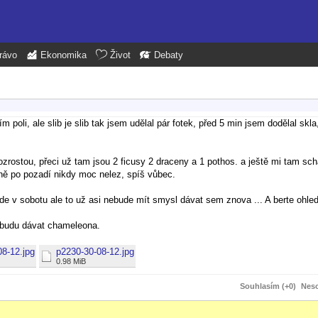
rávo
Ekonomika
Život
Debaty
poli, ale slib je slib tak jsem udělal pár fotek, před 5 min jsem dodělal skla,
zrostou, přeci už tam jsou 2 ficusy 2 draceny a 1 pothos. a ještě mi tam schá
tejně po pozadí nikdy moc nelez, spíš vůbec.
de v sobotu ale to už asi nebude mít smysl dávat sem znova ... A berte ohle
 budu dávat chameleona.
08-12.jpg
p2230-30-08-12.jpg
0.98 MiB
Souhlasím (+0)
Neso