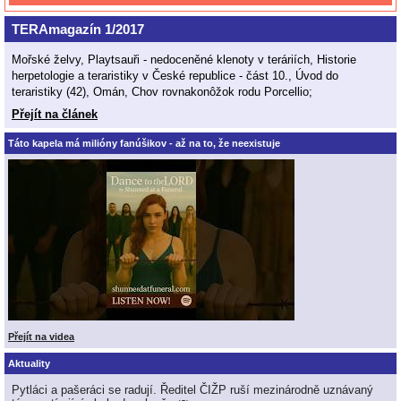
TERAmagazín 1/2017
Mořské želvy, Playtsauři - nedoceněné klenoty v teráriích, Historie
herpetologie a teraristiky v České republice - část 10., Úvod do
teraristiky (42), Omán, Chov rovnakonôžok rodu Porcellio;
Přejít na článek
Táto kapela má milióny fanúšikov - až na to, že neexistuje
Přejít na videa
Aktuality
Pytláci a pašeráci se radují. Ředitel ČIŽP ruší mezinárodně uznávaný