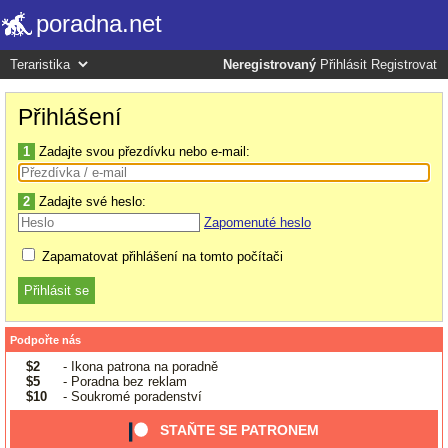
poradna.net
Neregistrovaný
Přihlásit
Registrovat
Přihlášení
1
Zadajte svou přezdívku nebo e-mail:
2
Zadajte své heslo:
Zapomenuté heslo
Zapamatovat přihlášení na tomto počítači
Podpořte nás
$2
- Ikona patrona na poradně
$5
- Poradna bez reklam
$10
- Soukromé poradenství
STAŇTE SE PATRONEM