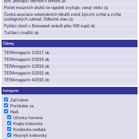
tým, potírající obchod s ohrože
(
2
)
Počet invazních druhů se rapidně zvyšuje, varují vědci
(
1
)
Česká asociace veterinárních lékařů volně žijících zvířat a zvířat
zoologických zahrad: Odborné stan
(
1
)
Pytláci slonů v Botswaně otrávili přes 500 supů
(
0
)
Tučňáci císařští
(
0
)
Články
TERAmagazín 1/2017
(
4
)
TERAmagazín 2/2016
(
0
)
TERAmagazín 1/2016
(
0
)
TERAmagazín 5/2015
(
0
)
TERAmagazín 4/2015
(
0
)
Kategorie
Začínáme
Pochlubte se
Hadi
Užovka červená
Krajta královská
Korálovka sedlatá
Hroznýš královský