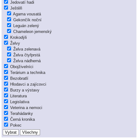
Jedovatí hadi
Ještěři
Agama vousatá
Gekončík noční
Leguán zelený
Chameleon jemenský
Krokodýli
Želvy
Želva zelenavá
Želva čtyřprstá
Želva nádherná
Obojživelníci
Terárium a technika
Bezobratlí
Hlodavci a zajícovci
Burzy a výstavy
Literatura
Legislativa
Veterina a nemoci
Terahádanky
Černá kronika
Pokec