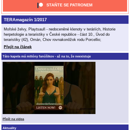
STAŇTE SE PATRONEM
TERAmagazín 1/2017
Mořské želvy, Playtsauři - nedoceněné klenoty v teráriích, Historie
herpetologie a teraristiky v České republice - část 10., Úvod do
teraristiky (42), Omán, Chov rovnakonôžok rodu Porcellio;
Přejít na článek
Táto kapela má milióny fanúšikov - až na to, že neexistuje
Přejít na videa
Aktuality