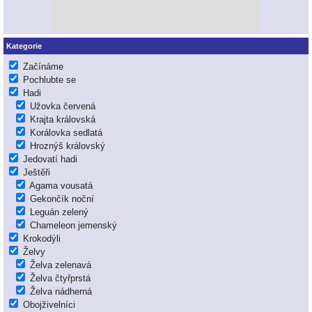
Kategorie
Začínáme
Pochlubte se
Hadi
Užovka červená
Krajta královská
Korálovka sedlatá
Hroznýš královský
Jedovatí hadi
Ještěři
Agama vousatá
Gekončík noční
Leguán zelený
Chameleon jemenský
Krokodýli
Želvy
Želva zelenavá
Želva čtyřprstá
Želva nádherná
Obojživelníci