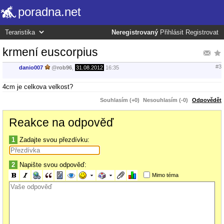
poradna.net
Neregistrovaný
Přihlásit
Registrovat
krmení euscorpius
#3
danio007
@
rob96
,
31.08.2012
16:35
4cm je celkova velkost?
Souhlasím (+0)
Nesouhlasím (-0)
Odpovědět
Reakce na odpověď
1
Zadajte svou přezdívku:
2
Napište svou odpověď:
Mimo téma