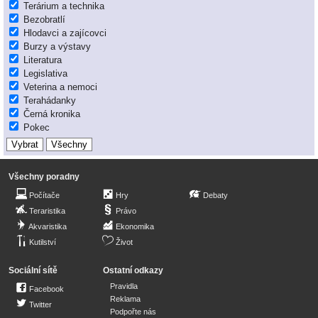
Terárium a technika
Bezobratlí
Hlodavci a zajícovci
Burzy a výstavy
Literatura
Legislativa
Veterina a nemoci
Terahádanky
Černá kronika
Pokec
Všechny poradny
Počítače
Hry
Debaty
Teraristika
Právo
Akvaristika
Ekonomika
Kutilství
Život
Sociální sítě
Ostatní odkazy
Pravidla
Facebook
Reklama
Twitter
Podpořte nás