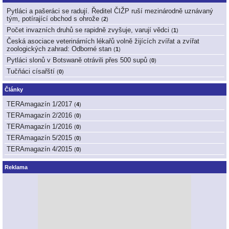
Pytláci a pašeráci se radují. Ředitel ČIŽP ruší mezinárodně uznávaný
tým, potírající obchod s ohrože
(
2
)
Počet invazních druhů se rapidně zvyšuje, varují vědci
(
1
)
Česká asociace veterinárních lékařů volně žijících zvířat a zvířat
zoologických zahrad: Odborné stan
(
1
)
Pytláci slonů v Botswaně otrávili přes 500 supů
(
0
)
Tučňáci císařští
(
0
)
Články
TERAmagazín 1/2017
(
4
)
TERAmagazín 2/2016
(
0
)
TERAmagazín 1/2016
(
0
)
TERAmagazín 5/2015
(
0
)
TERAmagazín 4/2015
(
0
)
Reklama