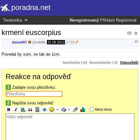
poradna.net
Neregistrovaný
Přihlásit
Registrovat
krmení euscorpius
#5
danio007
@
rob96
,
31.08.2012
17:53
Povedal by som, ze tak do 1cm.
Souhlasím (+0)
Nesouhlasím (-0)
Odpovědět
Reakce na odpověď
1
Zadajte svou přezdívku:
2
Napište svou odpověď:
Mimo téma