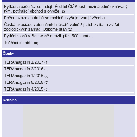
Pytláci a pašeráci se radují. Ředitel ČIŽP ruší mezinárodně uznávaný
tým, potírající obchod s ohrože
(
2
)
Počet invazních druhů se rapidně zvyšuje, varují vědci
(
1
)
Česká asociace veterinárních lékařů volně žijících zvířat a zvířat
zoologických zahrad: Odborné stan
(
1
)
Pytláci slonů v Botswaně otrávili přes 500 supů
(
0
)
Tučňáci císařští
(
0
)
Články
TERAmagazín 1/2017
(
4
)
TERAmagazín 2/2016
(
0
)
TERAmagazín 1/2016
(
0
)
TERAmagazín 5/2015
(
0
)
TERAmagazín 4/2015
(
0
)
Reklama