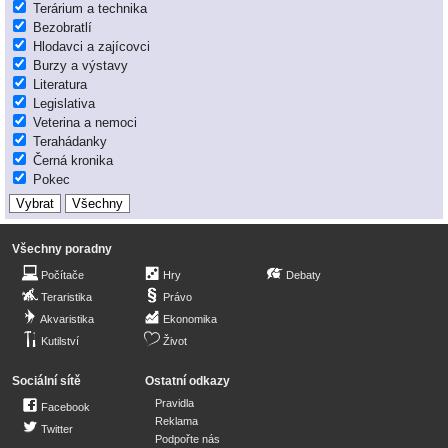
Terárium a technika
Bezobratlí
Hlodavci a zajícovci
Burzy a výstavy
Literatura
Legislativa
Veterina a nemoci
Terahádanky
Černá kronika
Pokec
Všechny poradny
Počítače
Hry
Debaty
Teraristika
Právo
Akvaristika
Ekonomika
Kutilství
Život
Sociální sítě
Ostatní odkazy
Pravidla
Facebook
Reklama
Twitter
Podpořte nás