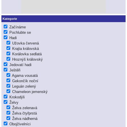
Kategorie
Začínáme
Pochlubte se
Hadi
Užovka červená
Krajta královská
Korálovka sedlatá
Hroznýš královský
Jedovatí hadi
Ještěři
Agama vousatá
Gekončík noční
Leguán zelený
Chameleon jemenský
Krokodýli
Želvy
Želva zelenavá
Želva čtyřprstá
Želva nádherná
Obojživelníci