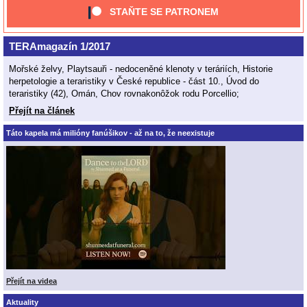
STAŇTE SE PATRONEM
TERAmagazín 1/2017
Mořské želvy, Playtsauři - nedoceněné klenoty v teráriích, Historie
herpetologie a teraristiky v České republice - část 10., Úvod do
teraristiky (42), Omán, Chov rovnakonôžok rodu Porcellio;
Přejít na článek
Táto kapela má milióny fanúšikov - až na to, že neexistuje
Přejít na videa
Aktuality