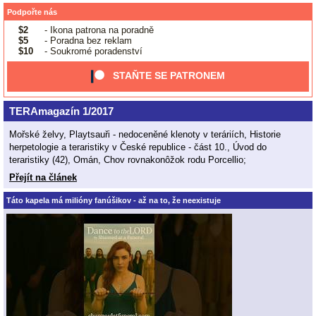
Podpořte nás
$2
- Ikona patrona na poradně
$5
- Poradna bez reklam
$10
- Soukromé poradenství
STAŇTE SE PATRONEM
TERAmagazín 1/2017
Mořské želvy, Playtsauři - nedoceněné klenoty v teráriích, Historie
herpetologie a teraristiky v České republice - část 10., Úvod do
teraristiky (42), Omán, Chov rovnakonôžok rodu Porcellio;
Přejít na článek
Táto kapela má milióny fanúšikov - až na to, že neexistuje