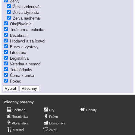
Želvy
Želva zelenavá
Želva čtyřprstá
Želva nádherná
Obojživelníci
Terárium a technika
Bezobratlí
Hlodavci a zajícovci
Burzy a výstavy
Literatura
Legislativa
Veterina a nemoci
Terahádanky
Černá kronika
Pokec
Všechny poradny
Počítače
Hry
Debaty
Teraristika
Právo
Akvaristika
Ekonomika
Kutilství
Život