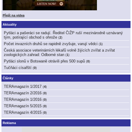
Přejít na videa
Aktuality
Pytláci a pašeráci se radují. Ředitel ČIŽP ruší mezinárodně uznávaný
tým, potírající obchod s ohrože
(
2
)
Počet invazních druhů se rapidně zvyšuje, varují vědci
(
1
)
Česká asociace veterinárních lékařů volně žijících zvířat a zvířat
zoologických zahrad: Odborné stan
(
1
)
Pytláci slonů v Botswaně otrávili přes 500 supů
(
0
)
Tučňáci císařští
(
0
)
Články
TERAmagazín 1/2017
(
4
)
TERAmagazín 2/2016
(
0
)
TERAmagazín 1/2016
(
0
)
TERAmagazín 5/2015
(
0
)
TERAmagazín 4/2015
(
0
)
Reklama