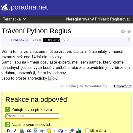
poradna.net
Neregistrovaný
Přihlásit
Registrovat
Trávení Python Regius
#4
Hroznak
@
Lukas K
,
05.09.2012
15:58
Věřím tomu, že v sezóně můžou žrát víc často, mě ale nikdy v menším
rozmezí než cca 14dní nic nevzaly.
Samci jsou na krmení obzvláště experti, měl jsem samce, který kromě
náhodných jednotlivých kusů v průběhu roku žral pravidelně jen v březnu a
v dubnu, upozorňuji, že to byl odchov.
Jsou to prostě anorektičky
Souhlasím (+0)
Nesouhlasím (-0)
Odpovědět
Reakce na odpověď
1
Zadajte svou přezdívku:
2
Napište svou odpověď:
Mimo téma