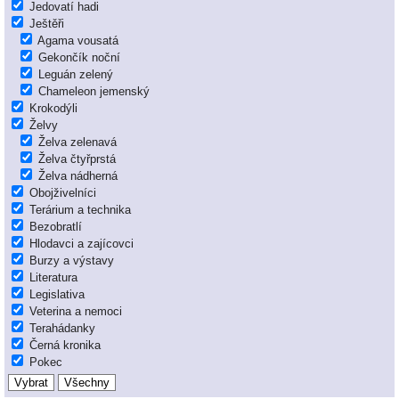
Jedovatí hadi
Ještěři
Agama vousatá
Gekončík noční
Leguán zelený
Chameleon jemenský
Krokodýli
Želvy
Želva zelenavá
Želva čtyřprstá
Želva nádherná
Obojživelníci
Terárium a technika
Bezobratlí
Hlodavci a zajícovci
Burzy a výstavy
Literatura
Legislativa
Veterina a nemoci
Terahádanky
Černá kronika
Pokec