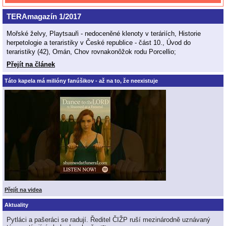
TERAmagazín 1/2017
Mořské želvy, Playtsauři - nedoceněné klenoty v teráriích, Historie
herpetologie a teraristiky v České republice - část 10., Úvod do
teraristiky (42), Omán, Chov rovnakonôžok rodu Porcellio;
Přejít na článek
Táto kapela má milióny fanúšikov - až na to, že neexistuje
Přejít na videa
Aktuality
Pytláci a pašeráci se radují. Ředitel ČIŽP ruší mezinárodně uznávaný