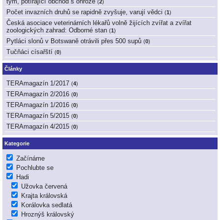
tým, potírající obchod s ohrože
(
2
)
Počet invazních druhů se rapidně zvyšuje, varují vědci
(
1
)
Česká asociace veterinárních lékařů volně žijících zvířat a zvířat
zoologických zahrad: Odborné stan
(
1
)
Pytláci slonů v Botswaně otrávili přes 500 supů
(
0
)
Tučňáci císařští
(
0
)
Články
TERAmagazín 1/2017
(
4
)
TERAmagazín 2/2016
(
0
)
TERAmagazín 1/2016
(
0
)
TERAmagazín 5/2015
(
0
)
TERAmagazín 4/2015
(
0
)
Kategorie
Začínáme
Pochlubte se
Hadi
Užovka červená
Krajta královská
Korálovka sedlatá
Hroznýš královský