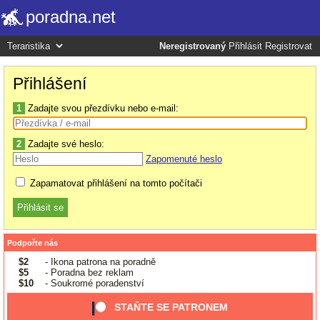
poradna.net
Neregistrovaný
Přihlásit
Registrovat
Přihlášení
1
Zadajte svou přezdívku nebo e-mail:
2
Zadajte své heslo:
Zapomenuté heslo
Zapamatovat přihlášení na tomto počítači
Podpořte nás
$2
- Ikona patrona na poradně
$5
- Poradna bez reklam
$10
- Soukromé poradenství
STAŇTE SE PATRONEM