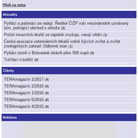
Přejít na videa
Aktuality
Pytláci a pašeráci se radují. Ředitel ČIŽP ruší mezinárodně uznávaný
tým, potírající obchod s ohrože
(
2
)
Počet invazních druhů se rapidně zvyšuje, varují vědci
(
1
)
Česká asociace veterinárních lékařů volně žijících zvířat a zvířat
zoologických zahrad: Odborné stan
(
1
)
Pytláci slonů v Botswaně otrávili přes 500 supů
(
0
)
Tučňáci císařští
(
0
)
Články
TERAmagazín 1/2017
(
4
)
TERAmagazín 2/2016
(
0
)
TERAmagazín 1/2016
(
0
)
TERAmagazín 5/2015
(
0
)
TERAmagazín 4/2015
(
0
)
Reklama