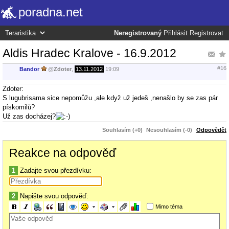
poradna.net
Neregistrovaný
Přihlásit
Registrovat
Aldis Hradec Kralove - 16.9.2012
#16
Bandor
@
Zdoter
,
13.11.2012
19:09
Zdoter:
S lugubrisama sice nepomůžu ,ale když už jedeš ,nenašlo by se zas pár
pískomilů?
Už zas docházej?
Souhlasím (+0)
Nesouhlasím (-0)
Odpovědět
Reakce na odpověď
1
Zadajte svou přezdívku:
2
Napište svou odpověď:
Mimo téma