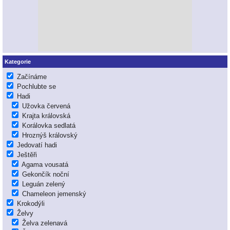
Kategorie
Začínáme
Pochlubte se
Hadi
Užovka červená
Krajta královská
Korálovka sedlatá
Hroznýš královský
Jedovatí hadi
Ještěři
Agama vousatá
Gekončík noční
Leguán zelený
Chameleon jemenský
Krokodýli
Želvy
Želva zelenavá