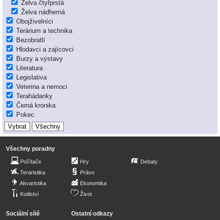
Želva čtyřprstá
Želva nádherná
Obojživelníci
Terárium a technika
Bezobratlí
Hlodavci a zajícovci
Burzy a výstavy
Literatura
Legislativa
Veterina a nemoci
Terahádanky
Černá kronika
Pokec
Všechny poradny
Počítače
Hry
Debaty
Teraristika
Právo
Akvaristika
Ekonomika
Kutilství
Život
Sociální sítě
Ostatní odkazy