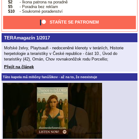
$2
- Ikona patrona na poradně
$5
- Poradna bez reklam
$10
- Soukromé poradenství
STAŇTE SE PATRONEM
TERAmagazín 1/2017
Mořské želvy, Playtsauři - nedoceněné klenoty v teráriích, Historie
herpetologie a teraristiky v České republice - část 10., Úvod do
teraristiky (42), Omán, Chov rovnakonôžok rodu Porcellio;
Přejít na článek
Táto kapela má milióny fanúšikov - až na to, že neexistuje