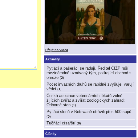
Přejít na videa
Aktuality
Pytláci a pašeráci se radují. Ředitel ČIŽP ruší
mezinárodně uznávaný tým, potírající obchod s
ohrože
(
2
)
Počet invazních druhů se rapidně zvyšuje, varují
vědci
(
1
)
Česká asociace veterinárních lékařů volně
žijících zvířat a zvířat zoologických zahrad:
Odborné stan
(
1
)
Pytláci slonů v Botswaně otrávili přes 500 supů
(
0
)
Tučňáci císařští
(
0
)
Články