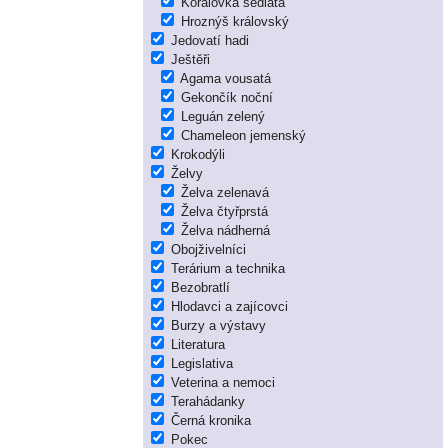
Korálovka sedlatá
Hroznýš královský
Jedovatí hadi
Ještěři
Agama vousatá
Gekončík noční
Leguán zelený
Chameleon jemenský
Krokodýli
Želvy
Želva zelenavá
Želva čtyřprstá
Želva nádherná
Obojživelníci
Terárium a technika
Bezobratlí
Hlodavci a zajícovci
Burzy a výstavy
Literatura
Legislativa
Veterina a nemoci
Terahádanky
Černá kronika
Pokec