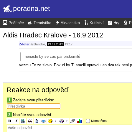
poradna.net
Počítače
Teraristika
Akvaristika
Kutilství
Hry
P
Aldis Hradec Kralove - 16.9.2012
Zdoter
@
Bandor
,
13.11.2012
19:17
nenašlo by se zas pár pískomilů
vezmu Te za slovo. Pokud by Ti stacili opravdu jen dva tak neni
Reakce na odpověď
1
Zadajte svou přezdívku:
2
Napište svou odpověď:
Mimo téma