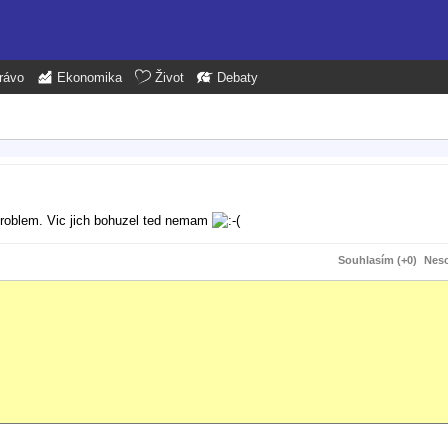
rávo
Ekonomika
Život
Debaty
 problem. Vic jich bohuzel ted nemam
Souhlasím (+0)
Neso