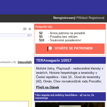
Neregistrovaný
Přihlásit
Registrovat
Podpořte nás
$2
- Ikona patrona na poradně
#17
$5
- Poradna bez reklam
$10
- Soukromé poradenství
STAŇTE SE PATRONEM
TERAmagazín 1/2017
uhlasím (-0)
Odpovědět
Mořské želvy, Playtsauři - nedoceněné klenoty v
teráriích, Historie herpetologie a teraristiky v
České republice - část 10., Úvod do teraristiky
(42), Omán, Chov rovnakonôžok rodu Porcellio;
Přejít na článek
Táto kapela má milióny fanúšikov - až na to, že
neexistuje