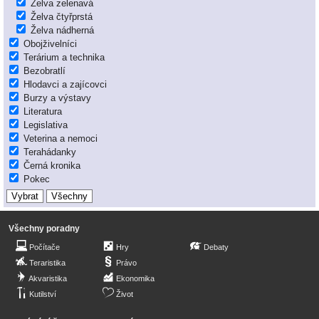
Želva zelenavá
Želva čtyřprstá
Želva nádherná
Obojživelníci
Terárium a technika
Bezobratlí
Hlodavci a zajícovci
Burzy a výstavy
Literatura
Legislativa
Veterina a nemoci
Terahádanky
Černá kronika
Pokec
Všechny poradny
Počítače
Hry
Debaty
Teraristika
Právo
Akvaristika
Ekonomika
Kutilství
Život