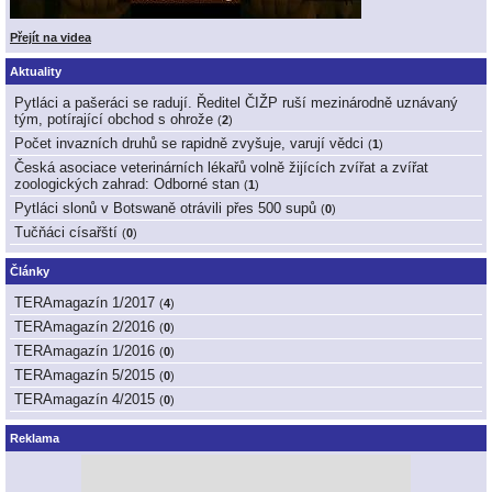
Přejít na videa
Aktuality
Pytláci a pašeráci se radují. Ředitel ČIŽP ruší mezinárodně uznávaný
tým, potírající obchod s ohrože
(
2
)
Počet invazních druhů se rapidně zvyšuje, varují vědci
(
1
)
Česká asociace veterinárních lékařů volně žijících zvířat a zvířat
zoologických zahrad: Odborné stan
(
1
)
Pytláci slonů v Botswaně otrávili přes 500 supů
(
0
)
Tučňáci císařští
(
0
)
Články
TERAmagazín 1/2017
(
4
)
TERAmagazín 2/2016
(
0
)
TERAmagazín 1/2016
(
0
)
TERAmagazín 5/2015
(
0
)
TERAmagazín 4/2015
(
0
)
Reklama