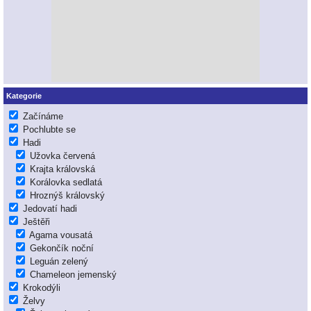
Kategorie
Začínáme
Pochlubte se
Hadi
Užovka červená
Krajta královská
Korálovka sedlatá
Hroznýš královský
Jedovatí hadi
Ještěři
Agama vousatá
Gekončík noční
Leguán zelený
Chameleon jemenský
Krokodýli
Želvy