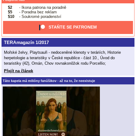
$2
- Ikona patrona na poradně
$5
- Poradna bez reklam
$10
- Soukromé poradenství
STAŇTE SE PATRONEM
TERAmagazín 1/2017
Mořské želvy, Playtsauři - nedoceněné klenoty v teráriích, Historie
herpetologie a teraristiky v České republice - část 10., Úvod do
teraristiky (42), Omán, Chov rovnakonôžok rodu Porcellio;
Přejít na článek
Táto kapela má milióny fanúšikov - až na to, že neexistuje