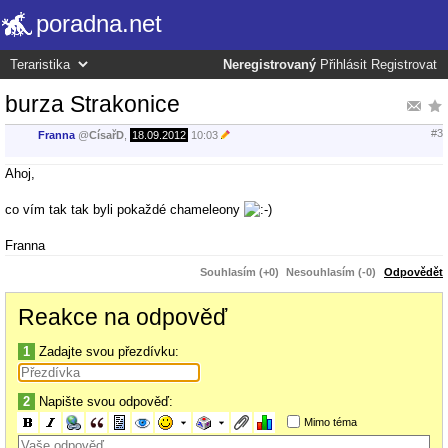
poradna.net
Neregistrovaný
Přihlásit
Registrovat
burza Strakonice
#3
Franna
@
CísařD
,
18.09.2012
10:03
Ahoj,
co vím tak tak byli pokaždé chameleony
Franna
Souhlasím (+0)
Nesouhlasím (-0)
Odpovědět
Reakce na odpověď
1
Zadajte svou přezdívku:
2
Napište svou odpověď:
Mimo téma