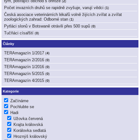
tým, potírající obchod s ohrože
(
2
)
Počet invazních druhů se rapidně zvyšuje, varují vědci
(
1
)
Česká asociace veterinárních lékařů volně žijících zvířat a zvířat
zoologických zahrad: Odborné stan
(
1
)
Pytláci slonů v Botswaně otrávili přes 500 supů
(
0
)
Tučňáci císařští
(
0
)
Články
TERAmagazín 1/2017
(
4
)
TERAmagazín 2/2016
(
0
)
TERAmagazín 1/2016
(
0
)
TERAmagazín 5/2015
(
0
)
TERAmagazín 4/2015
(
0
)
Kategorie
Začínáme
Pochlubte se
Hadi
Užovka červená
Krajta královská
Korálovka sedlatá
Hroznýš královský