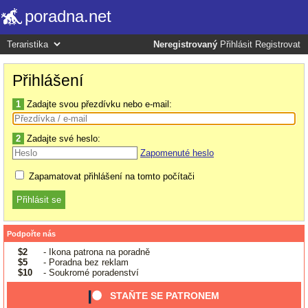
poradna.net
Neregistrovaný
Přihlásit
Registrovat
Přihlášení
1
Zadajte svou přezdívku nebo e-mail:
2
Zadajte své heslo:
Zapomenuté heslo
Zapamatovat přihlášení na tomto počítači
Podpořte nás
$2
- Ikona patrona na poradně
$5
- Poradna bez reklam
$10
- Soukromé poradenství
STAŇTE SE PATRONEM