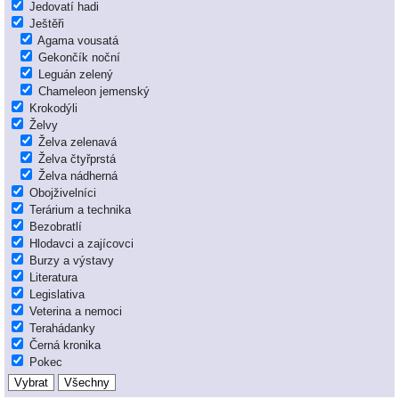
Jedovatí hadi
Ještěři
Agama vousatá
Gekončík noční
Leguán zelený
Chameleon jemenský
Krokodýli
Želvy
Želva zelenavá
Želva čtyřprstá
Želva nádherná
Obojživelníci
Terárium a technika
Bezobratlí
Hlodavci a zajícovci
Burzy a výstavy
Literatura
Legislativa
Veterina a nemoci
Terahádanky
Černá kronika
Pokec