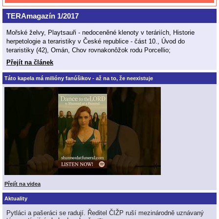
TERAmagazín 1/2017
Mořské želvy, Playtsauři - nedoceněné klenoty v teráriích, Historie
herpetologie a teraristiky v České republice - část 10., Úvod do
teraristiky (42), Omán, Chov rovnakonôžok rodu Porcellio;
Přejít na článek
Táto kapela má milióny fanúšikov - až na to, že neexistuje
Přejít na videa
Aktuality
Pytláci a pašeráci se radují. Ředitel ČIŽP ruší mezinárodně uznávaný