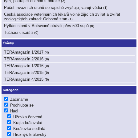
tým, potírající obchod s ohrože
(
2
)
Počet invazních druhů se rapidně zvyšuje, varují vědci
(
1
)
Česká asociace veterinárních lékařů volně žijících zvířat a zvířat
zoologických zahrad: Odborné stan
(
1
)
Pytláci slonů v Botswaně otrávili přes 500 supů
(
0
)
Tučňáci císařští
(
0
)
Články
TERAmagazín 1/2017
(
4
)
TERAmagazín 2/2016
(
0
)
TERAmagazín 1/2016
(
0
)
TERAmagazín 5/2015
(
0
)
TERAmagazín 4/2015
(
0
)
Kategorie
Začínáme
Pochlubte se
Hadi
Užovka červená
Krajta královská
Korálovka sedlatá
Hroznýš královský