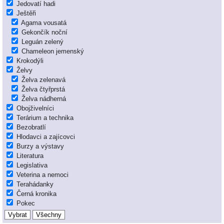
Jedovatí hadi
Ještěři
Agama vousatá
Gekončík noční
Leguán zelený
Chameleon jemenský
Krokodýli
Želvy
Želva zelenavá
Želva čtyřprstá
Želva nádherná
Obojživelníci
Terárium a technika
Bezobratlí
Hlodavci a zajícovci
Burzy a výstavy
Literatura
Legislativa
Veterina a nemoci
Terahádanky
Černá kronika
Pokec