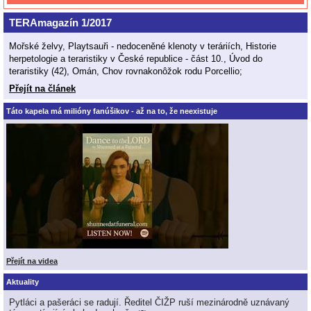
TERAmagazín 1/2017
Mořské želvy, Playtsauři - nedoceněné klenoty v teráriích, Historie
herpetologie a teraristiky v České republice - část 10., Úvod do
teraristiky (42), Omán, Chov rovnakonôžok rodu Porcellio;
Přejít na článek
Táto kapela má milióny fanúšikov - až na to, že neexistuje
Přejít na videa
Aktuality
Pytláci a pašeráci se radují. Ředitel ČIŽP ruší mezinárodně uznávaný