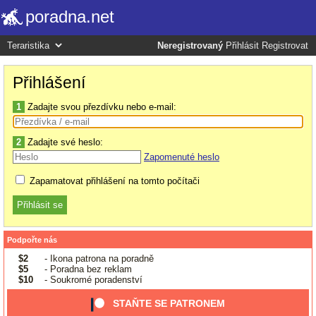
poradna.net
Neregistrovaný
Přihlásit
Registrovat
Přihlášení
1
Zadajte svou přezdívku nebo e-mail:
2
Zadajte své heslo:
Zapomenuté heslo
Zapamatovat přihlášení na tomto počítači
Podpořte nás
$2
- Ikona patrona na poradně
$5
- Poradna bez reklam
$10
- Soukromé poradenství
STAŇTE SE PATRONEM