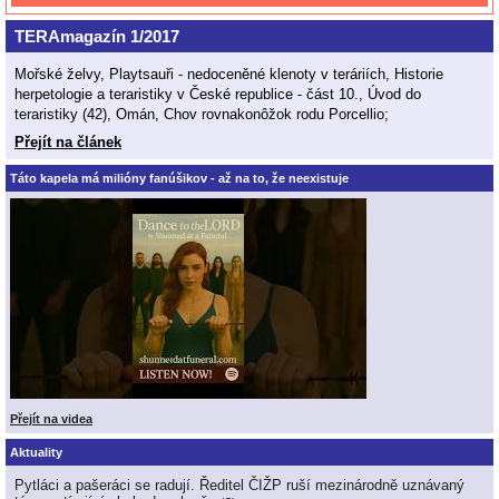
TERAmagazín 1/2017
Mořské želvy, Playtsauři - nedoceněné klenoty v teráriích, Historie
herpetologie a teraristiky v České republice - část 10., Úvod do
teraristiky (42), Omán, Chov rovnakonôžok rodu Porcellio;
Přejít na článek
Táto kapela má milióny fanúšikov - až na to, že neexistuje
Přejít na videa
Aktuality
Pytláci a pašeráci se radují. Ředitel ČIŽP ruší mezinárodně uznávaný