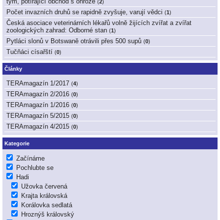
tým, potírající obchod s ohrože
(
2
)
Počet invazních druhů se rapidně zvyšuje, varují vědci
(
1
)
Česká asociace veterinárních lékařů volně žijících zvířat a zvířat
zoologických zahrad: Odborné stan
(
1
)
Pytláci slonů v Botswaně otrávili přes 500 supů
(
0
)
Tučňáci císařští
(
0
)
Články
TERAmagazín 1/2017
(
4
)
TERAmagazín 2/2016
(
0
)
TERAmagazín 1/2016
(
0
)
TERAmagazín 5/2015
(
0
)
TERAmagazín 4/2015
(
0
)
Kategorie
Začínáme
Pochlubte se
Hadi
Užovka červená
Krajta královská
Korálovka sedlatá
Hroznýš královský