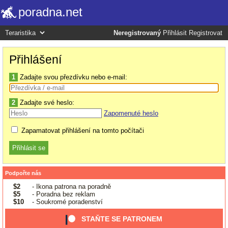
poradna.net
Neregistrovaný
Přihlásit
Registrovat
Přihlášení
1
Zadajte svou přezdívku nebo e-mail:
2
Zadajte své heslo:
Zapomenuté heslo
Zapamatovat přihlášení na tomto počítači
Podpořte nás
$2
- Ikona patrona na poradně
$5
- Poradna bez reklam
$10
- Soukromé poradenství
STAŇTE SE PATRONEM