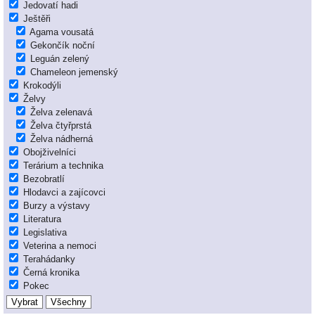
Jedovatí hadi
Ještěři
Agama vousatá
Gekončík noční
Leguán zelený
Chameleon jemenský
Krokodýli
Želvy
Želva zelenavá
Želva čtyřprstá
Želva nádherná
Obojživelníci
Terárium a technika
Bezobratlí
Hlodavci a zajícovci
Burzy a výstavy
Literatura
Legislativa
Veterina a nemoci
Terahádanky
Černá kronika
Pokec