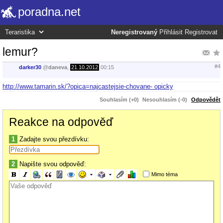
poradna.net
Neregistrovaný
Přihlásit
Registrovat
lemur?
#4
darker30
@
daneva
,
21.10.2012
00:15
http://www.tamarin.sk/?opica=najcastejsie-chovane- opicky
Souhlasím (+0)
Nesouhlasím (-0)
Odpovědět
Reakce na odpověď
1
Zadajte svou přezdívku:
2
Napište svou odpověď:
Mimo téma