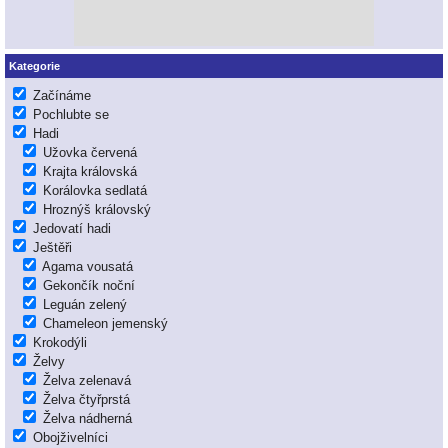
Kategorie
Začínáme
Pochlubte se
Hadi
Užovka červená
Krajta královská
Korálovka sedlatá
Hroznýš královský
Jedovatí hadi
Ještěři
Agama vousatá
Gekončík noční
Leguán zelený
Chameleon jemenský
Krokodýli
Želvy
Želva zelenavá
Želva čtyřprstá
Želva nádherná
Obojživelníci