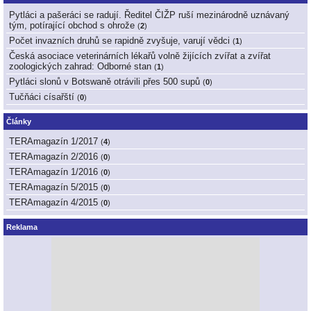
Pytláci a pašeráci se radují. Ředitel ČIŽP ruší mezinárodně uznávaný
tým, potírající obchod s ohrože
(
2
)
Počet invazních druhů se rapidně zvyšuje, varují vědci
(
1
)
Česká asociace veterinárních lékařů volně žijících zvířat a zvířat
zoologických zahrad: Odborné stan
(
1
)
Pytláci slonů v Botswaně otrávili přes 500 supů
(
0
)
Tučňáci císařští
(
0
)
Články
TERAmagazín 1/2017
(
4
)
TERAmagazín 2/2016
(
0
)
TERAmagazín 1/2016
(
0
)
TERAmagazín 5/2015
(
0
)
TERAmagazín 4/2015
(
0
)
Reklama