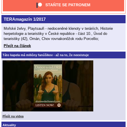
STAŇTE SE PATRONEM
TERAmagazín 1/2017
Mořské želvy, Playtsauři - nedoceněné klenoty v teráriích, Historie
herpetologie a teraristiky v České republice - část 10., Úvod do
teraristiky (42), Omán, Chov rovnakonôžok rodu Porcellio;
Přejít na článek
Táto kapela má milióny fanúšikov - až na to, že neexistuje
Přejít na videa
Aktuality