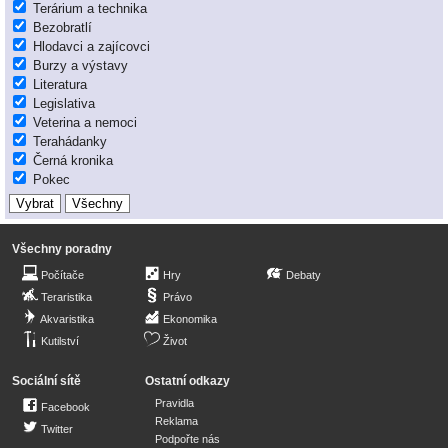
Terárium a technika
Bezobratlí
Hlodavci a zajícovci
Burzy a výstavy
Literatura
Legislativa
Veterina a nemoci
Terahádanky
Černá kronika
Pokec
Všechny poradny
Počítače
Hry
Debaty
Teraristika
Právo
Akvaristika
Ekonomika
Kutilství
Život
Sociální sítě
Ostatní odkazy
Pravidla
Facebook
Reklama
Twitter
Podpořte nás