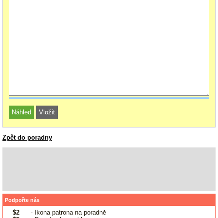
Zpět do poradny
Podpořte nás
$2
- Ikona patrona na poradně