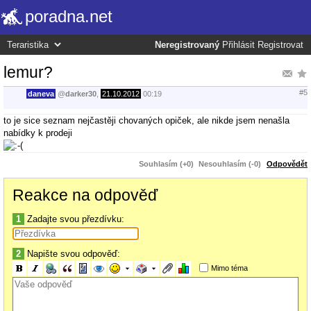
poradna.net
Neregistrovaný
Přihlásit
Registrovat
lemur?
#5
daneva
@
darker30
,
21.10.2012
00:19
to je sice seznam nejčastěji chovaných opiček, ale nikde jsem nenašla
nabídky k prodeji
Souhlasím (+0)
Nesouhlasím (-0)
Odpovědět
Reakce na odpověď
1
Zadajte svou přezdívku:
2
Napište svou odpověď:
Mimo téma