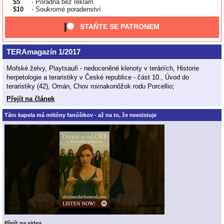
$5
- Poradna bez reklam
$10
- Soukromé poradenství
STAŇTE SE PATRONEM
TERAmagazín 1/2017
Mořské želvy, Playtsauři - nedoceněné klenoty v teráriích, Historie
herpetologie a teraristiky v České republice - část 10., Úvod do
teraristiky (42), Omán, Chov rovnakonôžok rodu Porcellio;
Přejít na článek
Táto kapela má milióny fanúšikov - až na to, že neexistuje
Přejít na videa