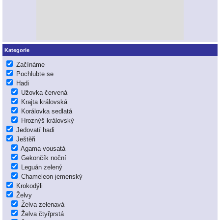
Kategorie
Začínáme
Pochlubte se
Hadi
Užovka červená
Krajta královská
Korálovka sedlatá
Hroznýš královský
Jedovatí hadi
Ještěři
Agama vousatá
Gekončík noční
Leguán zelený
Chameleon jemenský
Krokodýli
Želvy
Želva zelenavá
Želva čtyřprstá