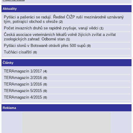
Aktuality
Pytláci a pašeráci se radují. Ředitel ČIŽP ruší mezinárodně uznávaný
tým, potírající obchod s ohrože
(
2
)
Počet invazních druhů se rapidně zvyšuje, varují vědci
(
1
)
Česká asociace veterinárních lékařů volně žijících zvířat a zvířat
zoologických zahrad: Odborné stan
(
1
)
Pytláci slonů v Botswaně otrávili přes 500 supů
(
0
)
Tučňáci císařští
(
0
)
Články
TERAmagazín 1/2017
(
4
)
TERAmagazín 2/2016
(
0
)
TERAmagazín 1/2016
(
0
)
TERAmagazín 5/2015
(
0
)
TERAmagazín 4/2015
(
0
)
Reklama