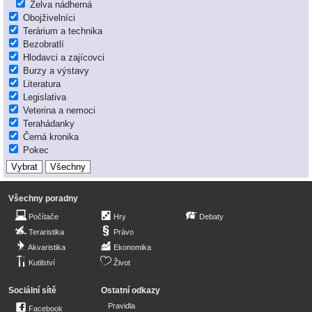
Želva nádherná
Obojživelníci
Terárium a technika
Bezobratlí
Hlodavci a zajícovci
Burzy a výstavy
Literatura
Legislativa
Veterina a nemoci
Terahádanky
Černá kronika
Pokec
Všechny poradny
Počítače
Hry
Debaty
Teraristika
Právo
Akvaristika
Ekonomika
Kutilství
Život
Sociální sítě
Ostatní odkazy
Pravidla
Facebook