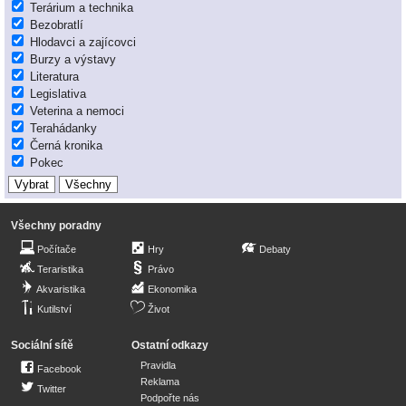
Terárium a technika
Bezobratlí
Hlodavci a zajícovci
Burzy a výstavy
Literatura
Legislativa
Veterina a nemoci
Terahádanky
Černá kronika
Pokec
Všechny poradny
Počítače
Hry
Debaty
Teraristika
Právo
Akvaristika
Ekonomika
Kutilství
Život
Sociální sítě
Ostatní odkazy
Pravidla
Facebook
Reklama
Twitter
Podpořte nás