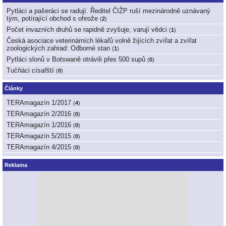
Pytláci a pašeráci se radují. Ředitel ČIŽP ruší mezinárodně uznávaný
tým, potírající obchod s ohrože
(
2
)
Počet invazních druhů se rapidně zvyšuje, varují vědci
(
1
)
Česká asociace veterinárních lékařů volně žijících zvířat a zvířat
zoologických zahrad: Odborné stan
(
1
)
Pytláci slonů v Botswaně otrávili přes 500 supů
(
0
)
Tučňáci císařští
(
0
)
Články
TERAmagazín 1/2017
(
4
)
TERAmagazín 2/2016
(
0
)
TERAmagazín 1/2016
(
0
)
TERAmagazín 5/2015
(
0
)
TERAmagazín 4/2015
(
0
)
Reklama