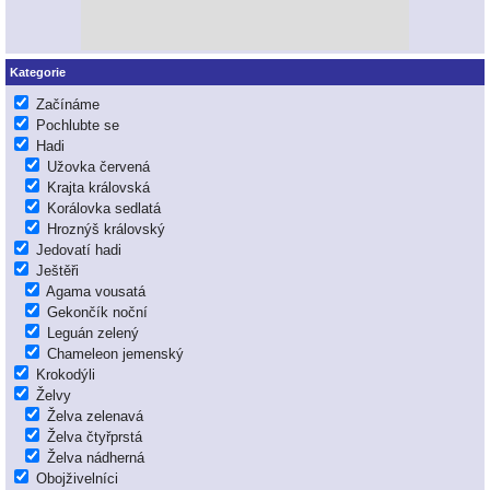
Kategorie
Začínáme
Pochlubte se
Hadi
Užovka červená
Krajta královská
Korálovka sedlatá
Hroznýš královský
Jedovatí hadi
Ještěři
Agama vousatá
Gekončík noční
Leguán zelený
Chameleon jemenský
Krokodýli
Želvy
Želva zelenavá
Želva čtyřprstá
Želva nádherná
Obojživelníci