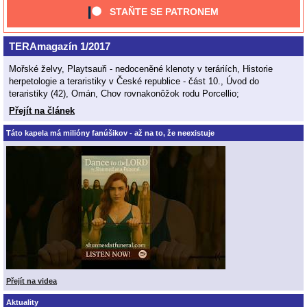
STAŇTE SE PATRONEM
TERAmagazín 1/2017
Mořské želvy, Playtsauři - nedoceněné klenoty v teráriích, Historie
herpetologie a teraristiky v České republice - část 10., Úvod do
teraristiky (42), Omán, Chov rovnakonôžok rodu Porcellio;
Přejít na článek
Táto kapela má milióny fanúšikov - až na to, že neexistuje
Přejít na videa
Aktuality