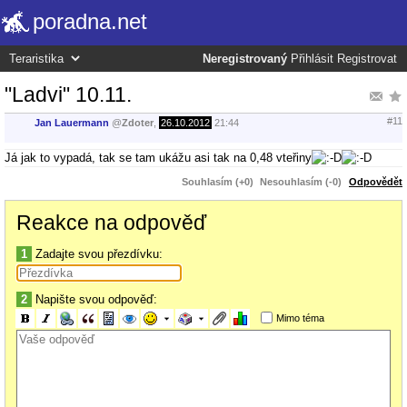
poradna.net
Neregistrovaný
Přihlásit
Registrovat
"Ladvi" 10.11.
#11
Jan Lauermann
@
Zdoter
,
26.10.2012
21:44
Já jak to vypadá, tak se tam ukážu asi tak na 0,48 vteřiny
Souhlasím (+0)
Nesouhlasím (-0)
Odpovědět
Reakce na odpověď
1
Zadajte svou přezdívku:
2
Napište svou odpověď:
Mimo téma