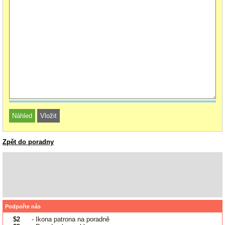
Zpět do poradny
Podpořte nás
$2
- Ikona patrona na poradně