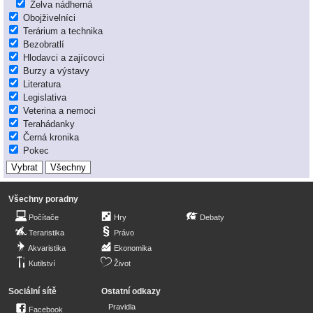
Želva nádherná
Obojživelníci
Terárium a technika
Bezobratlí
Hlodavci a zajícovci
Burzy a výstavy
Literatura
Legislativa
Veterina a nemoci
Terahádanky
Černá kronika
Pokec
Všechny poradny
Počítače
Hry
Debaty
Teraristika
Právo
Akvaristika
Ekonomika
Kutilství
Život
Sociální sítě
Ostatní odkazy
Pravidla
Facebook