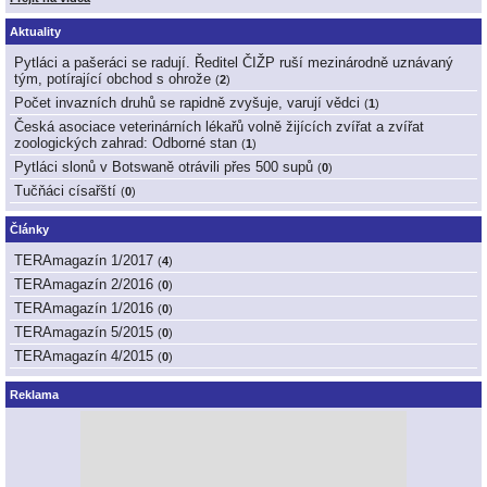
Aktuality
Pytláci a pašeráci se radují. Ředitel ČIŽP ruší mezinárodně uznávaný
tým, potírající obchod s ohrože
(
2
)
Počet invazních druhů se rapidně zvyšuje, varují vědci
(
1
)
Česká asociace veterinárních lékařů volně žijících zvířat a zvířat
zoologických zahrad: Odborné stan
(
1
)
Pytláci slonů v Botswaně otrávili přes 500 supů
(
0
)
Tučňáci císařští
(
0
)
Články
TERAmagazín 1/2017
(
4
)
TERAmagazín 2/2016
(
0
)
TERAmagazín 1/2016
(
0
)
TERAmagazín 5/2015
(
0
)
TERAmagazín 4/2015
(
0
)
Reklama