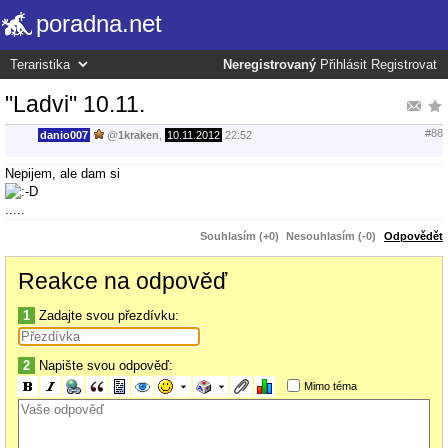
poradna.net
Neregistrovaný
Přihlásit
Registrovat
"Ladvi" 10.11.
#88
danio007
@
1kraken
,
10.11.2012
22:52
Nepijem, ale dam si
.....
Souhlasím (+0)
Nesouhlasím (-0)
Odpovědět
Reakce na odpověď
1
Zadajte svou přezdívku:
2
Napište svou odpověď:
Mimo téma