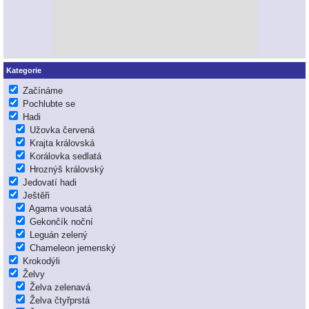
Kategorie
Začínáme
Pochlubte se
Hadi
Užovka červená
Krajta královská
Korálovka sedlatá
Hroznýš královský
Jedovatí hadi
Ještěři
Agama vousatá
Gekončík noční
Leguán zelený
Chameleon jemenský
Krokodýli
Želvy
Želva zelenavá
Želva čtyřprstá