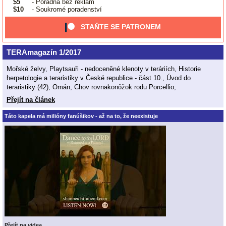
$5
- Poradna bez reklam
$10
- Soukromé poradenství
STAŇTE SE PATRONEM
TERAmagazín 1/2017
Mořské želvy, Playtsauři - nedoceněné klenoty v teráriích, Historie
herpetologie a teraristiky v České republice - část 10., Úvod do
teraristiky (42), Omán, Chov rovnakonôžok rodu Porcellio;
Přejít na článek
Táto kapela má milióny fanúšikov - až na to, že neexistuje
Přejít na videa