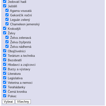
Jedovatí hadi
Ještěři
Agama vousatá
Gekončík noční
Leguán zelený
Chameleon jemenský
Krokodýli
Želvy
Želva zelenavá
Želva čtyřprstá
Želva nádherná
Obojživelníci
Terárium a technika
Bezobratlí
Hlodavci a zajícovci
Burzy a výstavy
Literatura
Legislativa
Veterina a nemoci
Terahádanky
Černá kronika
Pokec