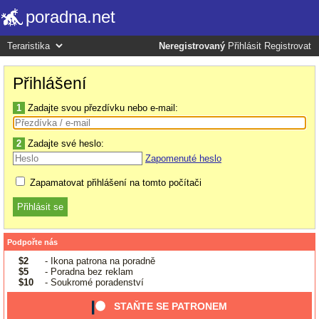
poradna.net
Neregistrovaný
Přihlásit
Registrovat
Přihlášení
1
Zadajte svou přezdívku nebo e-mail:
2
Zadajte své heslo:
Zapomenuté heslo
Zapamatovat přihlášení na tomto počítači
Podpořte nás
$2
- Ikona patrona na poradně
$5
- Poradna bez reklam
$10
- Soukromé poradenství
STAŇTE SE PATRONEM