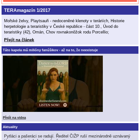
TERAmagazín 1/2017
Mořské želvy, Playtsauři - nedoceněné klenoty v teráriích, Historie
herpetologie a teraristiky v České republice - část 10., Úvod do
teraristiky (42), Omán, Chov rovnakonôžok rodu Porcellio;
Přejít na článek
Táto kapela má milióny fanúšikov - až na to, že neexistuje
Přejít na videa
Aktuality
Pytláci a pašeráci se radují. Ředitel ČIŽP ruší mezinárodně uznávaný