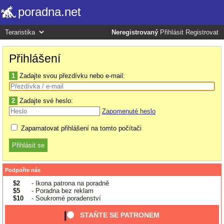
poradna.net
Neregistrovaný
Přihlásit
Registrovat
Přihlášení
1
Zadajte svou přezdívku nebo e-mail:
2
Zadajte své heslo:
Zapomenuté heslo
Zapamatovat přihlášení na tomto počítači
Podpořte nás
$2
- Ikona patrona na poradně
$5
- Poradna bez reklam
$10
- Soukromé poradenství
STAŇTE SE PATRONEM