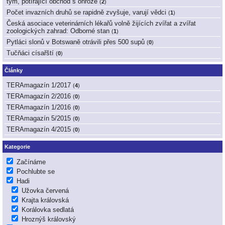
tým, potírající obchod s ohrože
(
2
)
Počet invazních druhů se rapidně zvyšuje, varují vědci
(
1
)
Česká asociace veterinárních lékařů volně žijících zvířat a zvířat
zoologických zahrad: Odborné stan
(
1
)
Pytláci slonů v Botswaně otrávili přes 500 supů
(
0
)
Tučňáci císařští
(
0
)
Články
TERAmagazín 1/2017
(
4
)
TERAmagazín 2/2016
(
0
)
TERAmagazín 1/2016
(
0
)
TERAmagazín 5/2015
(
0
)
TERAmagazín 4/2015
(
0
)
Kategorie
Začínáme
Pochlubte se
Hadi
Užovka červená
Krajta královská
Korálovka sedlatá
Hroznýš královský