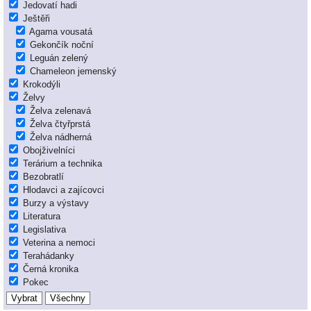
Jedovatí hadi
Ještěři
Agama vousatá
Gekončík noční
Leguán zelený
Chameleon jemenský
Krokodýli
Želvy
Želva zelenavá
Želva čtyřprstá
Želva nádherná
Obojživelníci
Terárium a technika
Bezobratlí
Hlodavci a zajícovci
Burzy a výstavy
Literatura
Legislativa
Veterina a nemoci
Terahádanky
Černá kronika
Pokec