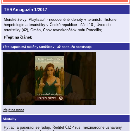
TERAmagazín 1/2017
Mořské želvy, Playtsauři - nedoceněné klenoty v teráriích, Historie
herpetologie a teraristiky v České republice - část 10., Úvod do
teraristiky (42), Omán, Chov rovnakonôžok rodu Porcellio;
Přejít na článek
Táto kapela má milióny fanúšikov - až na to, že neexistuje
Přejít na videa
Aktuality
Pytláci a pašeráci se radují. Ředitel ČIŽP ruší mezinárodně uznávaný