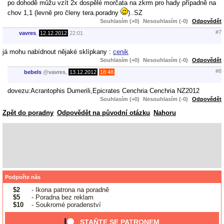
po dohodě můžu vzít 2x dospělé morčata na zkrm pro hady případně na
chov 1,1 (levně pro členy tera.poradny
)..SZ
Souhlasím (+0)
Nesouhlasím (-0)
Odpovědět
#7
vavres
,
12.12.2012
22:01
já mohu nabídnout nějaké sklípkany :
cenik
Souhlasím (+0)
Nesouhlasím (-0)
Odpovědět
#8
bebels
@
vavres
,
13.12.2012
18:48
dovezu:Acrantophis Dumerili,Epicrates Cenchria Cenchria NZ2012
Souhlasím (+0)
Nesouhlasím (-0)
Odpovědět
Zpět do poradny
Odpovědět na původní otázku
Nahoru
Podpořte nás
$2
- Ikona patrona na poradně
$5
- Poradna bez reklam
$10
- Soukromé poradenství
STAŇTE SE PATRONEM