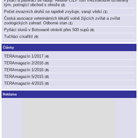
Pytláci a pašeráci se radují. Ředitel ČIŽP ruší mezinárodně uznávaný
tým, potírající obchod s ohrože
(
2
)
Počet invazních druhů se rapidně zvyšuje, varují vědci
(
1
)
Česká asociace veterinárních lékařů volně žijících zvířat a zvířat
zoologických zahrad: Odborné stan
(
1
)
Pytláci slonů v Botswaně otrávili přes 500 supů
(
0
)
Tučňáci císařští
(
0
)
Články
TERAmagazín 1/2017
(
4
)
TERAmagazín 2/2016
(
0
)
TERAmagazín 1/2016
(
0
)
TERAmagazín 5/2015
(
0
)
TERAmagazín 4/2015
(
0
)
Reklama