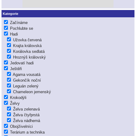
Kategorie
Začínáme
Pochlubte se
Hadi
Užovka červená
Krajta královská
Korálovka sedlatá
Hroznýš královský
Jedovatí hadi
Ještěři
Agama vousatá
Gekončík noční
Leguán zelený
Chameleon jemenský
Krokodýli
Želvy
Želva zelenavá
Želva čtyřprstá
Želva nádherná
Obojživelníci
Terárium a technika