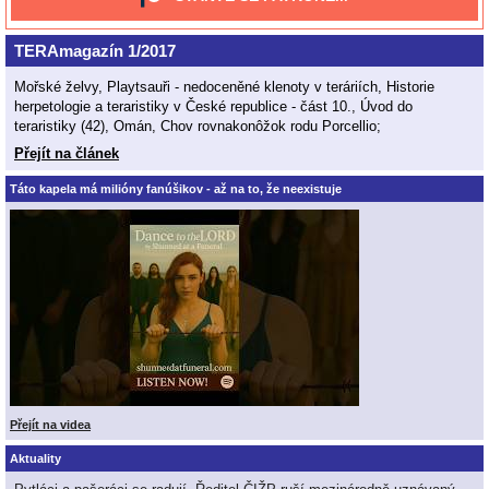
TERAmagazín 1/2017
Mořské želvy, Playtsauři - nedoceněné klenoty v teráriích, Historie
herpetologie a teraristiky v České republice - část 10., Úvod do
teraristiky (42), Omán, Chov rovnakonôžok rodu Porcellio;
Přejít na článek
Táto kapela má milióny fanúšikov - až na to, že neexistuje
Přejít na videa
Aktuality