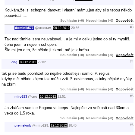
Koukám,že jsi schopnej darovat i vlastní mámu,jen aby si s tebou někdo
popovídal.....
Souhlasím (+0)
Nesouhlasím (-0)
Odpovědět
#3
dominik577
@
strastav
,
09.12.2012
20:36
Tak nad tímhle jsem neuvažoval... a je mi v celku jedno co si ty myslíš,
čeho jsem a nejsem schopen.
Šlo mi jen o to, že někdo ji zkrmí, mě je k ho*nu.
Souhlasím (+0)
Nesouhlasím (-0)
Odpovědět
#4
cng
,
09.12.2012
22:02
tak já se budu poohlížet po nějaké odrostlejší samici P. regius
kdyby měl někdo zájem tak můžu vzít P. cavimanus, a taky nějaké myšky
na zkrm
Souhlasím (+0)
Nesouhlasím (-0)
Odpovědět
#5
miro293
@
cng
,
10.12.2012
22:51
Ja zháňam samice Pogona vitticeps. Najlepšie vo veľkosti nad 30cm a
veku do 1,5 roka.
Souhlasím (+0)
Nesouhlasím (-0)
Odpovědět
#6
premekmb
@
miro293
,
12.12.2012
18:45