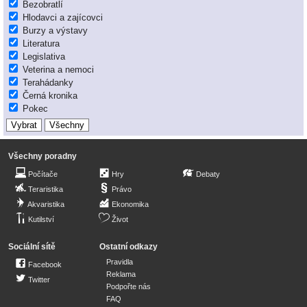
Bezobratlí
Hlodavci a zajícovci
Burzy a výstavy
Literatura
Legislativa
Veterina a nemoci
Terahádanky
Černá kronika
Pokec
Všechny poradny
Počítače
Hry
Debaty
Teraristika
Právo
Akvaristika
Ekonomika
Kutilství
Život
Sociální sítě
Ostatní odkazy
Pravidla
Facebook
Reklama
Twitter
Podpořte nás
FAQ