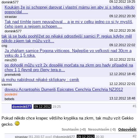
09.12.2012 19:25
dominik577
Koukám,že jsi schopnej darovat i vlastní mámu,jen aby si s tebou někdo
popovídal.....
09.12.2012 20:30
strastav
Tak nad tímhle jsem neuvažoval... a je mi v celku jedno co si ty myslíš,
čeho jsem a nejsem schopen.…
09.12.2012 20:36
dominik577
tak já se budu poohlížet po nějaké odrostlejší samici P. regius kdyby měl
někdo zájem tak můžu vzít…
09.12.2012 22:02
cng
Ja zháňam samice Pogona vitticeps. Najlepšie vo veľkosti nad 30cm a
veku do 1,5 roka.
10.12.2012 22:51
miro293
po dohodě můžu vzít 2x dospělé morčata na zkrm pro hady případně na
chov 1,1 (levně pro členy tera.p…
12.12.2012 18:45
premekmb
já mohu nabídnout nějaké sklípkany : cenik
12.12.2012 22:01
vavres
dovezu:Acrantophis Dumerili,Epicrates Cenchria Cenchria NZ2012
poslední
13.12.2012 18:48
bebels
#1
dominik577
,
09.12.2012
19:25
Pokud někdo chce krapec většího kryplika na zkrm, tak mužu vzít Gekko
gecko.
Souhlasím (+0)
Nesouhlasím (-0)
Odpovědět
#2
strastav
[81.200.57.xxx]
@
dominik577
,
09.12.2012
20:30