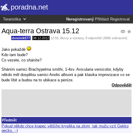
poradna.net
Neregistrovaný
Přihlásit
Registrovat
Aqua-terra Ostrava 15.12
dominik577
,
08.12.2012
12:55
,
Burzy a výstavy
, 8 odpovědí (3686 zobrazení)
Jako pokaždé
Kdo tam bude?
Co vezete, co sháníte?
Sháním samici Brachypelma smithi, 1-4sv. Avicularia versicolor, kdyby
někdo měl dospělou samici Anolis allisoni a pak klasika improvizace co se
bude líbit a budou na to ubikace a peníze.
Odpovědět
Předmět
Pokud někdo chce krapec většího kryplika na zkrm, tak mužu vzít Gekko
gecko. ;-)