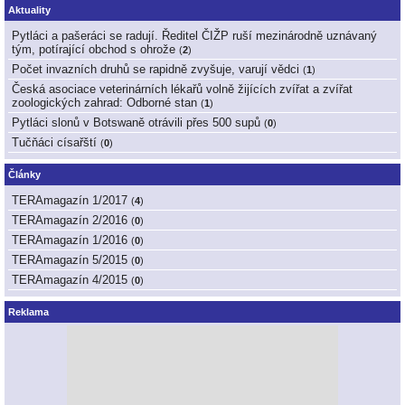
Aktuality
Pytláci a pašeráci se radují. Ředitel ČIŽP ruší mezinárodně uznávaný
tým, potírající obchod s ohrože
(
2
)
Počet invazních druhů se rapidně zvyšuje, varují vědci
(
1
)
Česká asociace veterinárních lékařů volně žijících zvířat a zvířat
zoologických zahrad: Odborné stan
(
1
)
Pytláci slonů v Botswaně otrávili přes 500 supů
(
0
)
Tučňáci císařští
(
0
)
Články
TERAmagazín 1/2017
(
4
)
TERAmagazín 2/2016
(
0
)
TERAmagazín 1/2016
(
0
)
TERAmagazín 5/2015
(
0
)
TERAmagazín 4/2015
(
0
)
Reklama