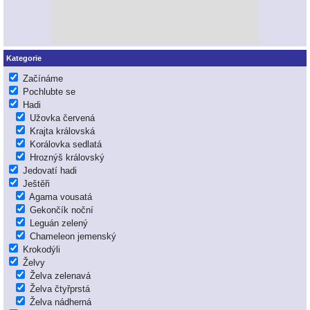
Kategorie
Začínáme
Pochlubte se
Hadi
Užovka červená
Krajta královská
Korálovka sedlatá
Hroznýš královský
Jedovatí hadi
Ještěři
Agama vousatá
Gekončík noční
Leguán zelený
Chameleon jemenský
Krokodýli
Želvy
Želva zelenavá
Želva čtyřprstá
Želva nádherná