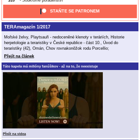
$10
- Soukromé poradenství
STAŇTE SE PATRONEM
TERAmagazín 1/2017
Mořské želvy, Playtsauři - nedoceněné klenoty v teráriích, Historie
herpetologie a teraristiky v České republice - část 10., Úvod do
teraristiky (42), Omán, Chov rovnakonôžok rodu Porcellio;
Přejít na článek
Táto kapela má milióny fanúšikov - až na to, že neexistuje
Přejít na videa