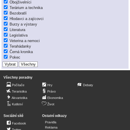
Obojživelníci
Terárium a technika
Bezobratlí
Hlodavci a zajícovci
Burzy a výstavy
Literatura
Legislativa
Veterina a nemoci
Terahádanky
Černá kronika
Pokec
Všechny poradny
Počítače
Hry
Debaty
Teraristika
Právo
Akvaristika
Ekonomika
Kutilství
Život
Sociální sítě
Ostatní odkazy
Pravidla
Facebook
Reklama
Twitter