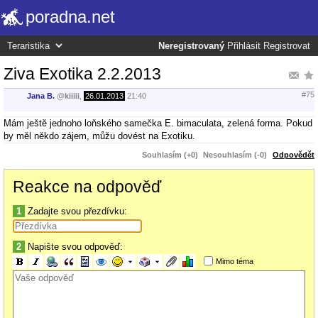
poradna.net
Neregistrovaný
Přihlásit
Registrovat
Ziva Exotika 2.2.2013
#75
Jana B.
@
kiiiii
,
26.01.2013
21:40
Mám ještě jednoho loňského samečka E. bimaculata, zelená forma. Pokud
by měl někdo zájem, můžu dovést na Exotiku.
Souhlasím (+0)
Nesouhlasím (-0)
Odpovědět
Reakce na odpověď
1
Zadajte svou přezdívku:
2
Napište svou odpověď:
Mimo téma