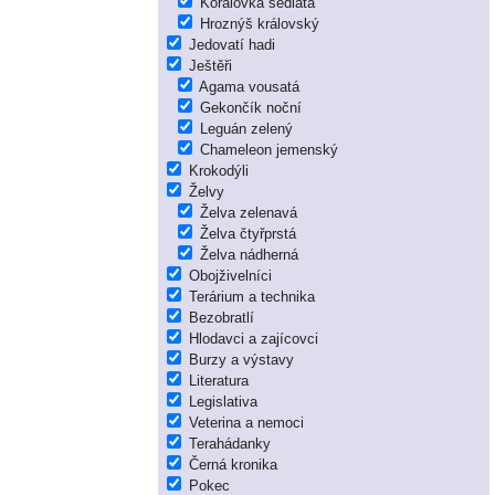
Korálovka sedlatá
Hroznýš královský
Jedovatí hadi
Ještěři
Agama vousatá
Gekončík noční
Leguán zelený
Chameleon jemenský
Krokodýli
Želvy
Želva zelenavá
Želva čtyřprstá
Želva nádherná
Obojživelníci
Terárium a technika
Bezobratlí
Hlodavci a zajícovci
Burzy a výstavy
Literatura
Legislativa
Veterina a nemoci
Terahádanky
Černá kronika
Pokec