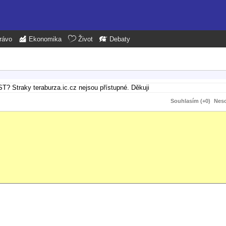
rávo
Ekonomika
Život
Debaty
ST? Straky teraburza.ic.cz nejsou přístupné. Děkuji
Souhlasím (+0)
Neso