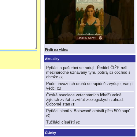
Přejít na videa
Aktuality
Pytláci a pašeráci se radují. Ředitel ČIŽP ruší
mezinárodně uznávaný tým, potírající obchod s
ohrože
(
2
)
Počet invazních druhů se rapidně zvyšuje, varují
vědci
(
1
)
Česká asociace veterinárních lékařů volně
žijících zvířat a zvířat zoologických zahrad:
Odborné stan
(
1
)
Pytláci slonů v Botswaně otrávili přes 500 supů
(
0
)
Tučňáci císařští
(
0
)
Články