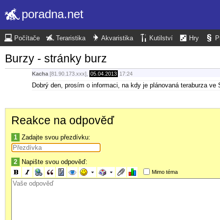
poradna.net
Počítače
Teraristika
Akvaristika
Kutilství
Hry
P
Burzy - stránky burz
Kacha
[81.90.173.xxx],
05.04.2013
17:24
Dobrý den, prosím o informaci, na kdy je plánovaná teraburza ve 
Reakce na odpověď
1
Zadajte svou přezdívku:
2
Napište svou odpověď:
Mimo téma