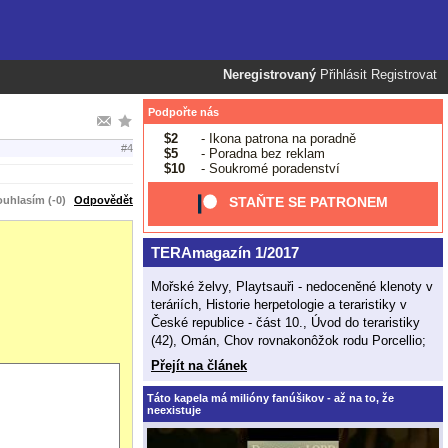
Neregistrovaný
Přihlásit
Registrovat
Podpořte nás
$2
- Ikona patrona na poradně
#4
$5
- Poradna bez reklam
$10
- Soukromé poradenství
uhlasím (-0)
Odpovědět
STAŇTE SE PATRONEM
TERAmagazín 1/2017
Mořské želvy, Playtsauři - nedoceněné klenoty v
teráriích, Historie herpetologie a teraristiky v
České republice - část 10., Úvod do teraristiky
(42), Omán, Chov rovnakonôžok rodu Porcellio;
Přejít na článek
Táto kapela má milióny fanúšikov - až na to, že
neexistuje