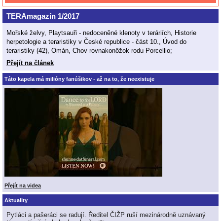
TERAmagazín 1/2017
Mořské želvy, Playtsauři - nedoceněné klenoty v teráriích, Historie
herpetologie a teraristiky v České republice - část 10., Úvod do
teraristiky (42), Omán, Chov rovnakonôžok rodu Porcellio;
Přejít na článek
Táto kapela má milióny fanúšikov - až na to, že neexistuje
Přejít na videa
Aktuality
Pytláci a pašeráci se radují. Ředitel ČIŽP ruší mezinárodně uznávaný