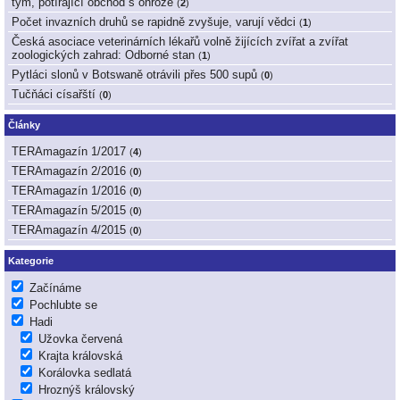
tým, potírající obchod s ohrože
(
2
)
Počet invazních druhů se rapidně zvyšuje, varují vědci
(
1
)
Česká asociace veterinárních lékařů volně žijících zvířat a zvířat
zoologických zahrad: Odborné stan
(
1
)
Pytláci slonů v Botswaně otrávili přes 500 supů
(
0
)
Tučňáci císařští
(
0
)
Články
TERAmagazín 1/2017
(
4
)
TERAmagazín 2/2016
(
0
)
TERAmagazín 1/2016
(
0
)
TERAmagazín 5/2015
(
0
)
TERAmagazín 4/2015
(
0
)
Kategorie
Začínáme
Pochlubte se
Hadi
Užovka červená
Krajta královská
Korálovka sedlatá
Hroznýš královský