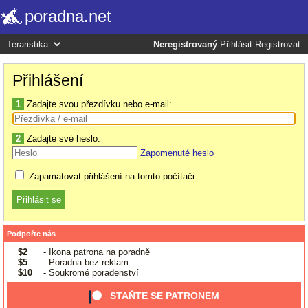
poradna.net
Neregistrovaný
Přihlásit
Registrovat
Přihlášení
1
Zadajte svou přezdívku nebo e-mail:
2
Zadajte své heslo:
Zapomenuté heslo
Zapamatovat přihlášení na tomto počítači
Podpořte nás
$2
- Ikona patrona na poradně
$5
- Poradna bez reklam
$10
- Soukromé poradenství
STAŇTE SE PATRONEM