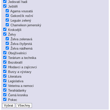
Jedovatí hadi
Ještěři
Agama vousatá
Gekončík noční
Leguán zelený
Chameleon jemenský
Krokodýli
Želvy
Želva zelenavá
Želva čtyřprstá
Želva nádherná
Obojživelníci
Terárium a technika
Bezobratlí
Hlodavci a zajícovci
Burzy a výstavy
Literatura
Legislativa
Veterina a nemoci
Terahádanky
Černá kronika
Pokec