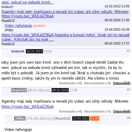
není. pokud se nebude krmit…
16.02.2013 12:09
dzidosH
Agamky maji rady marihuanu a nevadi jim vubec ani silny odrudy. Mrknete
https://youtu.be/_WULplZ36aA
08.02.2020 17:35
Reptil122
Video nefunguje
poslední
23.04.2023 15:09
JiříBio
https://youtu.be/_WULplZ36aA Agamka a konopi mrkni. Jinak jim to nevadi
vubec. Kdyztak pis na majl :…
08.02.2020 17:37
Reptil122
#1
dzidosH
,
16.02.2013
12:09
taky jsem jimi sem tam krmil. ono v těch listech stejně téměř žádné thc
není. pokud se nebude krmit výhradně jen tím, tak si myslím, že by to
mělo být v pohodě. Já jsem je tím krmil tak 3krát a chutnalo jim. chování a
apetit beze změny, takže by jim to nemělo ublížit. Ale všeho s mírou.
Souhlasím (+0)
Nesouhlasím (-0)
Odpovědět
#2
Reptil122
[86.61.158.xxx],
08.02.2020
17:35
Agamky maji rady marihuanu a nevadi jim vubec ani silny odrudy. Mrknete
https://youtu.be/_WULplZ36aA
Souhlasím (+0)
Nesouhlasím (-0)
Odpovědět
#4
JiříBio
[178.255.168.xxx]
@
Reptil122
,
23.04.2023
15:09
Video nefunguje