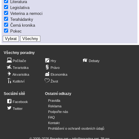
Literatura
Legislativa
Veterina a nemoci
Terahádanky
Černá kronika
Pokec
Všechny poradny
Počítače
Hry
Debaty
Teraristika
Právo
Akvaristika
Ekonomika
Kutilství
Život
Sociální sítě
Ostatní odkazy
Pravidla
Facebook
Reklama
Twitter
Podpořte nás
FAQ
Kontakt
Prohlášení o ochraně osobních údajů
© 2005-2026 Poradna.net –
info@poradna.net
,
39 ms