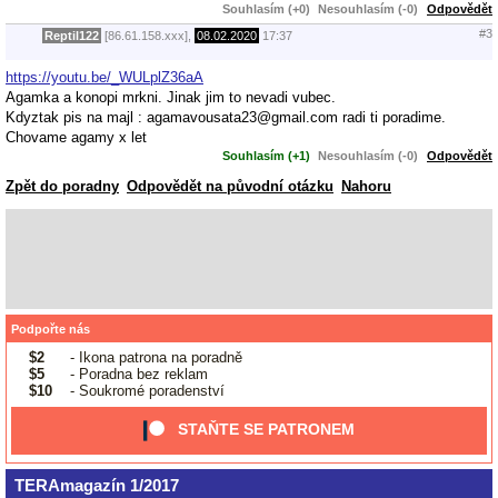
Souhlasím (+0)
Nesouhlasím (-0)
Odpovědět
#3
Reptil122
[86.61.158.xxx],
08.02.2020
17:37
https://youtu.be/_WULplZ36aA
Agamka a konopi mrkni. Jinak jim to nevadi vubec.
Kdyztak pis na majl : agamavousata23@gmail.com radi ti poradime.
Chovame agamy x let
Souhlasím (+1)
Nesouhlasím (-0)
Odpovědět
Zpět do poradny
Odpovědět na původní otázku
Nahoru
Podpořte nás
$2
- Ikona patrona na poradně
$5
- Poradna bez reklam
$10
- Soukromé poradenství
STAŇTE SE PATRONEM
TERAmagazín 1/2017