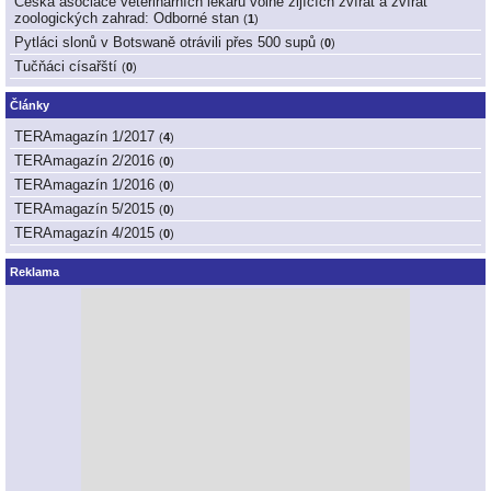
Česká asociace veterinárních lékařů volně žijících zvířat a zvířat
zoologických zahrad: Odborné stan
(
1
)
Pytláci slonů v Botswaně otrávili přes 500 supů
(
0
)
Tučňáci císařští
(
0
)
Články
TERAmagazín 1/2017
(
4
)
TERAmagazín 2/2016
(
0
)
TERAmagazín 1/2016
(
0
)
TERAmagazín 5/2015
(
0
)
TERAmagazín 4/2015
(
0
)
Reklama