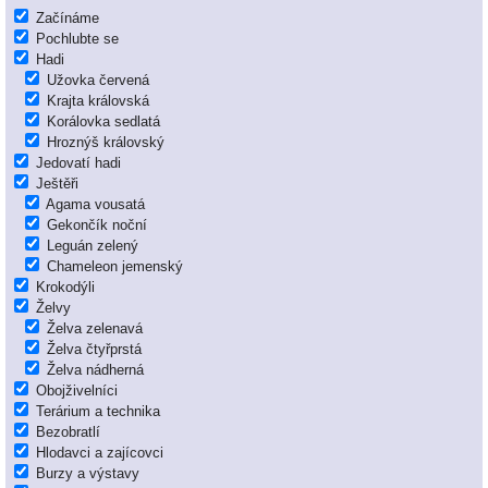
Začínáme
Pochlubte se
Hadi
Užovka červená
Krajta královská
Korálovka sedlatá
Hroznýš královský
Jedovatí hadi
Ještěři
Agama vousatá
Gekončík noční
Leguán zelený
Chameleon jemenský
Krokodýli
Želvy
Želva zelenavá
Želva čtyřprstá
Želva nádherná
Obojživelníci
Terárium a technika
Bezobratlí
Hlodavci a zajícovci
Burzy a výstavy