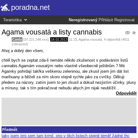
poradna.net
Neregistrovaný
Přihlásit
Registrovat
Agama vousatá a listy cannabis
Carda
[37.221.248.xxx],
16.02.2013
11:15
,
Agama vousatá
, 4 odpovědi (4611
zobrazení)
Ahoj a dobrý den všem,
chtěl bych se zeptat zda-li nemáte někdo zkušenost s podáváním listů
cannabis Agamám vousatým nebo vlastně všeobecně ještěrům ? Mé
Agamky pohrdají takřka veškerou zeleninou, ale zkusil jsem jim dát list
marihuany a běželi za ním skoro stejně rychle jako za cvrčky. Děkuji
předem za názory, zatím jsem to jen zkusil a dokud nezjistím účinky, plusy
a mínusy, tak s tím pokračovat nebudu abych jim nijak neublížil...
Odpovědět
Předmět
taky jsem jimi sem tam krmil. ono v těch listech stejně téměř žádné thc