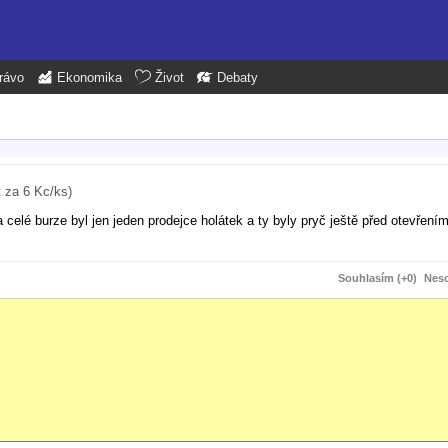
rávo
Ekonomika
Život
Debaty
t za 6 Kc/ks)
a celé burze byl jen jeden prodejce holátek a ty byly pryč ještě před otevření
Souhlasím (+0)
Neso