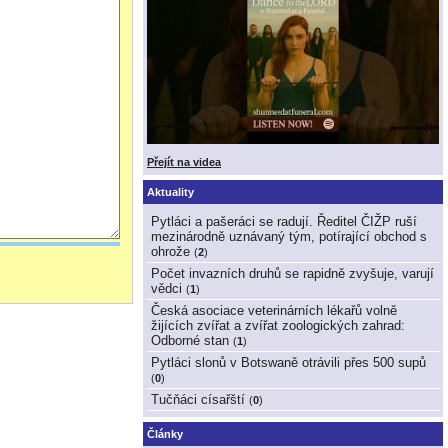
Přejít na videa
Aktuality
Pytláci a pašeráci se radují. Ředitel ČIŽP ruší
mezinárodně uznávaný tým, potírající obchod s
ohrože
(
2
)
Počet invazních druhů se rapidně zvyšuje, varují
vědci
(
1
)
Česká asociace veterinárních lékařů volně
žijících zvířat a zvířat zoologických zahrad:
Odborné stan
(
1
)
Pytláci slonů v Botswaně otrávili přes 500 supů
(
0
)
Tučňáci císařští
(
0
)
Články