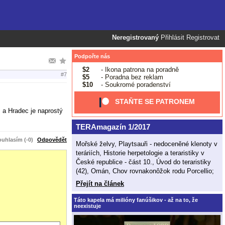
Neregistrovaný
Přihlásit
Registrovat
Podpořte nás
$2
- Ikona patrona na poradně
#7
$5
- Poradna bez reklam
$10
- Soukromé poradenství
STAŇTE SE PATRONEM
m a Hradec je naprostý
TERAmagazín 1/2017
uhlasím (-0)
Odpovědět
Mořské želvy, Playtsauři - nedoceněné klenoty v
teráriích, Historie herpetologie a teraristiky v
České republice - část 10., Úvod do teraristiky
(42), Omán, Chov rovnakonôžok rodu Porcellio;
Přejít na článek
Táto kapela má milióny fanúšikov - až na to, že
neexistuje