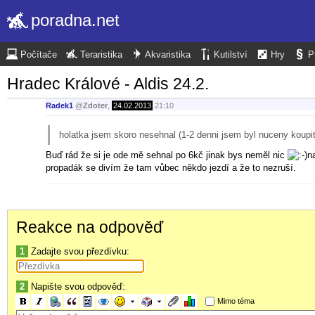
poradna.net
Počítače
Teraristika
Akvaristika
Kutilství
Hry
P
Hradec Králové - Aldis 24.2.
Radek1
@
Zdoter
,
24.02.2013
21:10
holatka jsem skoro nesehnal (1-2 denni jsem byl nuceny koupi
Buď rád že si je ode mě sehnal po 6kč jinak bys neměl nic
n
propadák se divím že tam vůbec někdo jezdí a že to nezruší.
Reakce na odpověď
1
Zadajte svou přezdívku:
2
Napište svou odpověď:
Mimo téma