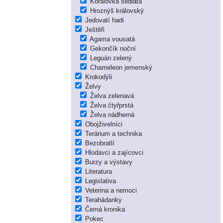
Korálovka sedlatá
Hroznýš královský
Jedovatí hadi
Ještěři
Agama vousatá
Gekončík noční
Leguán zelený
Chameleon jemenský
Krokodýli
Želvy
Želva zelenavá
Želva čtyřprstá
Želva nádherná
Obojživelníci
Terárium a technika
Bezobratlí
Hlodavci a zajícovci
Burzy a výstavy
Literatura
Legislativa
Veterina a nemoci
Terahádanky
Černá kronika
Pokec