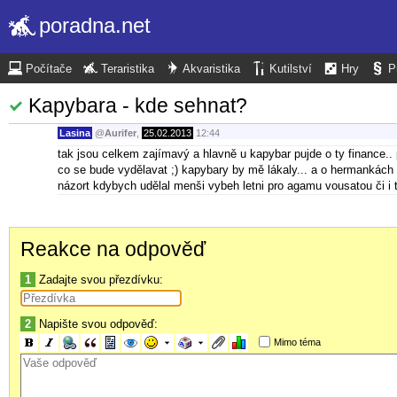
poradna.net
Počítače
Teraristika
Akvaristika
Kutilství
Hry
P
Kapybara - kde sehnat?
Lasina
@
Aurifer
,
25.02.2013
12:44
tak jsou celkem zajímavý a hlavně u kapybar pujde o ty finance..
co se bude vydělavat ;) kapybary by mě lákaly... a o hermankách 
názort kdybych udělal menši vybeh letni pro agamu vousatou či i t
Reakce na odpověď
1
Zadajte svou přezdívku:
2
Napište svou odpověď:
Mimo téma