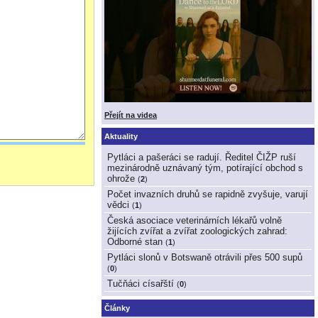
Přejít na videa
Aktuality
Pytláci a pašeráci se radují. Ředitel ČIŽP ruší
mezinárodně uznávaný tým, potírající obchod s
ohrože
(
2
)
Počet invazních druhů se rapidně zvyšuje, varují
vědci
(
1
)
Česká asociace veterinárních lékařů volně
žijících zvířat a zvířat zoologických zahrad:
Odborné stan
(
1
)
Pytláci slonů v Botswaně otrávili přes 500 supů
(
0
)
Tučňáci císařští
(
0
)
Články