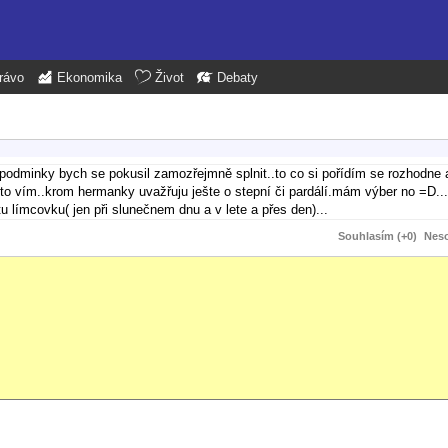
rávo
Ekonomika
Život
Debaty
 podminky bych se pokusil zamozřejmně splnit..to co si pořídím se rozhodne 
to vím..krom hermanky uvažřuju ješte o stepní či pardálí.mám výber no =D...
u límcovku( jen při slunečnem dnu a v lete a přes den)...
Souhlasím (+0)
Neso