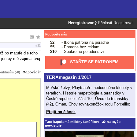
Neregistrovaný
Přihlásit
Registrovat
Podpořte nás
$2
- Ikona patrona na poradně
#11
$5
- Poradna bez reklam
$10
- Soukromé poradenství
až po matuře dle toho
 jen by mě zajimal tvuj
STAŇTE SE PATRONEM
uhlasím (-0)
Odpovědět
TERAmagazín 1/2017
Mořské želvy, Playtsauři - nedoceněné klenoty v
teráriích, Historie herpetologie a teraristiky v
České republice - část 10., Úvod do teraristiky
(42), Omán, Chov rovnakonôžok rodu Porcellio;
Přejít na článek
Táto kapela má milióny fanúšikov - až na to, že
neexistuje