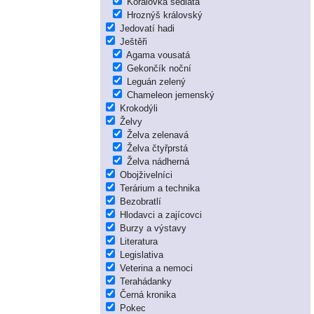
Korálovka sedlatá
Hroznýš královský
Jedovatí hadi
Ještěři
Agama vousatá
Gekončík noční
Leguán zelený
Chameleon jemenský
Krokodýli
Želvy
Želva zelenavá
Želva čtyřprstá
Želva nádherná
Obojživelníci
Terárium a technika
Bezobratlí
Hlodavci a zajícovci
Burzy a výstavy
Literatura
Legislativa
Veterina a nemoci
Terahádanky
Černá kronika
Pokec