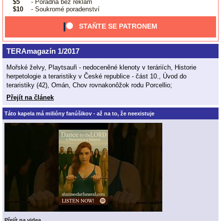
$5
- Poradna bez reklam
$10
- Soukromé poradenství
STAŇTE SE PATRONEM
TERAmagazín 1/2017
Mořské želvy, Playtsauři - nedoceněné klenoty v teráriích, Historie
herpetologie a teraristiky v České republice - část 10., Úvod do
teraristiky (42), Omán, Chov rovnakonôžok rodu Porcellio;
Přejít na článek
Táto kapela má milióny fanúšikov - až na to, že neexistuje
Přejít na videa