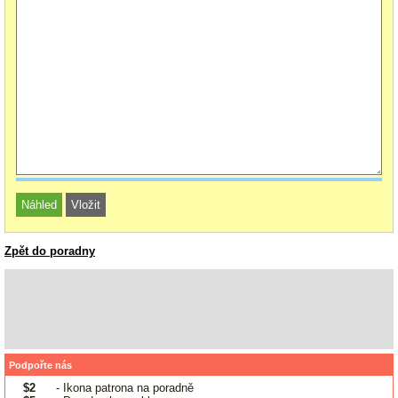
Zpět do poradny
Podpořte nás
$2
- Ikona patrona na poradně