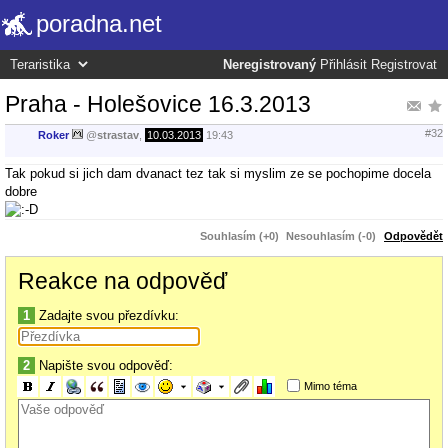
poradna.net
Neregistrovaný
Přihlásit
Registrovat
Praha - Holešovice 16.3.2013
#32
Roker
@
strastav
,
10.03.2013
19:43
Tak pokud si jich dam dvanact tez tak si myslim ze se pochopime docela
dobre
Souhlasím (+0)
Nesouhlasím (-0)
Odpovědět
Reakce na odpověď
1
Zadajte svou přezdívku:
2
Napište svou odpověď:
Mimo téma