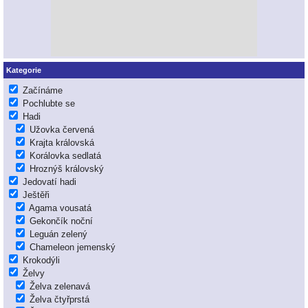
Kategorie
Začínáme
Pochlubte se
Hadi
Užovka červená
Krajta královská
Korálovka sedlatá
Hroznýš královský
Jedovatí hadi
Ještěři
Agama vousatá
Gekončík noční
Leguán zelený
Chameleon jemenský
Krokodýli
Želvy
Želva zelenavá
Želva čtyřprstá