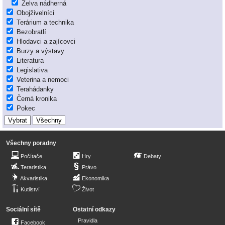
Želva nádherná
Obojživelníci
Terárium a technika
Bezobratlí
Hlodavci a zajícovci
Burzy a výstavy
Literatura
Legislativa
Veterina a nemoci
Terahádanky
Černá kronika
Pokec
Všechny poradny
Počítače
Hry
Debaty
Teraristika
Právo
Akvaristika
Ekonomika
Kutilství
Život
Sociální sítě
Ostatní odkazy
Pravidla
Facebook